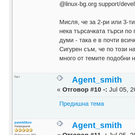
@linux-bg.org support/deve
Мисля, че за 2-ри или 3-т
нека търсачката търси по
думи - така е в почти всич
Сигурен съм, че по този н
много от темите подобни н
Гост
Agent_smith
«
Отговор #10 -:
Jul 05, 2
Предишна тема
paveldikov
Agent_smith
Напреднали