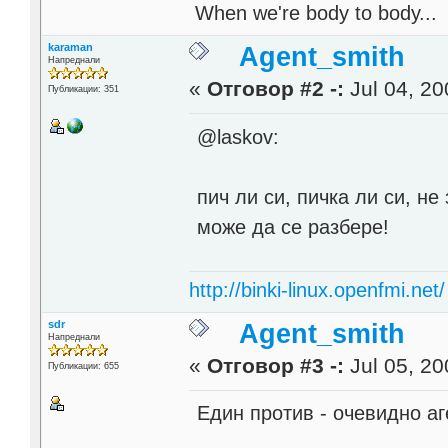
When we're body to body...
karaman
Agent_smith
Напреднали
«
Отговор #2 -:
Jul 04, 20
Публикации: 351
@laskov:
пич ли си, пичка ли си, не
може да се разбере!
http://binki-linux.openfmi.net/
sdr
Agent_smith
Напреднали
«
Отговор #3 -:
Jul 05, 20
Публикации: 655
Един против - очевидно а