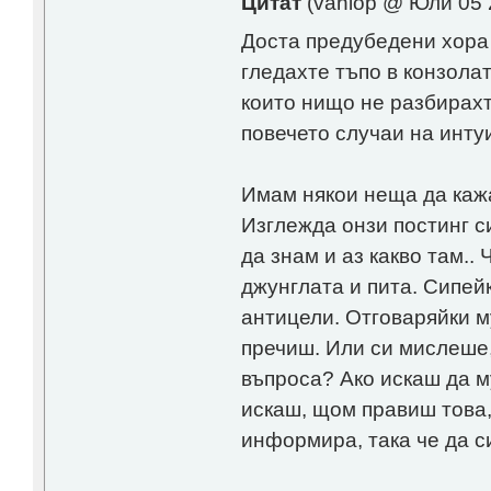
Цитат
(vaniop @ Юли 05 
Доста предубедени хора 
гледахте тъпо в конзола
които нищо не разбирахте
повечето случаи на интуи
Имам някои неща да кажа
Изглежда онзи постинг с
да знам и аз какво там..
джунглата и пита. Сипей
антицели. Отговаряйки м
пречиш. Или си мислеше,
въпроса? Ако искаш да м
искаш, щом правиш това, 
информира, така че да с