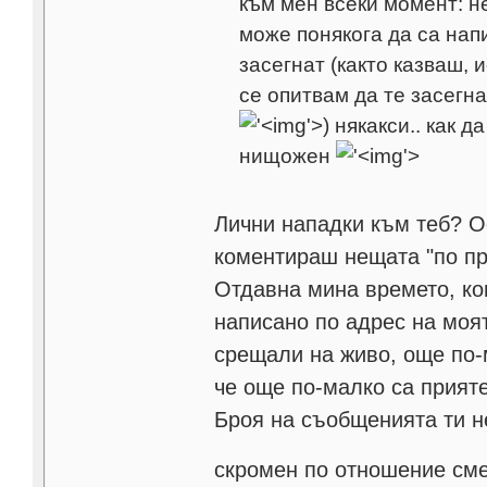
към мен всеки момент: не
може понякога да са нап
засегнат (както казваш, 
се опитвам да те засегна
'>
) някакси.. как 
нищожен
'>
Лични нападки към теб? Ос
коментираш нещата "по пр
Отдавна мина времето, ко
написано по адрес на моят
срещали на живо, още по-м
че още по-малко са прияте
Броя на съобщенията ти н
скромен по отношение см