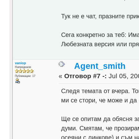
Тук не е чат, празните при
Сега конкретно за теб: И
Любезната версия или пряк
vaniop
Agent_smith
Напреднали
«
Отговор #7 -:
Jul 05, 20
Публикации: 17
Следя темата от вчера. То
ми се стори, че може и да
Ще се опитам да обясня з
думи. Смятам, че прозирам
осеяни с линкове) и съм н