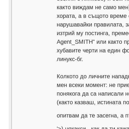
както виждам не само мен
хората, а в същото време
нарушавайки правилата, з
изтрий му постинга, преме
Agent_SMITH" или както пр
хубавите черти на един ф
линукс-бг.
Колкото до личните нападк
мен всеки момент: не прие
понякога да са написали н
(както казваш, истината п
опитвам да те засегна, а 
'>
) някакси.. как да ти ка