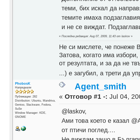
теми, бих искал да напра
темите имаха подзаглавия
и не се виждат. Подзаглав
«
Последна редакция: Aug 07, 2009, 11:43 от laskov
»
Не си мислете, че понеже 
Затова, когато има избори,
от резултата, и за да не тв
...) е загубил, а трети да
PhobosK
Agent_smith
Напреднали
«
Отговор #1 -:
Jul 04, 20
Публикации: 282
Distribution: Ubuntu, Mandriva,
Gentoo, Slackware, Fedora,
SuSe
@laskov,
Window Manager: KDE,
GNOME
Ами това което е казал @
от птичи поглед....
Не виждам защо в Българи