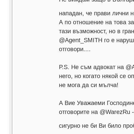
нападан, че прави лични 
А по отношение на това за
тази възможност, но в гра
@Agent_SMITH го е наруши
отговори....
P.S. Не съм адвокат на @
него, но когато някой се
не мога да си мълча!
А Вие Уважаеми Господине
отговорите на @WarezRu - 
сигурно не би Ви било пр