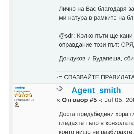
Лично на Вас благодаря за
ми натура в рамките на бл
@sdr: Колко пъти ще кани
оправдание този път: СРЯ
Дондуков и Будапеща, сби
-= СПАЗВАЙТЕ ПРАВИЛАТ
vaniop
Agent_smith
Напреднали
«
Отговор #5 -:
Jul 05, 20
Публикации: 17
Доста предубедени хора гл
гледахте тъпо в конзолата
които нищо не разбирахте,