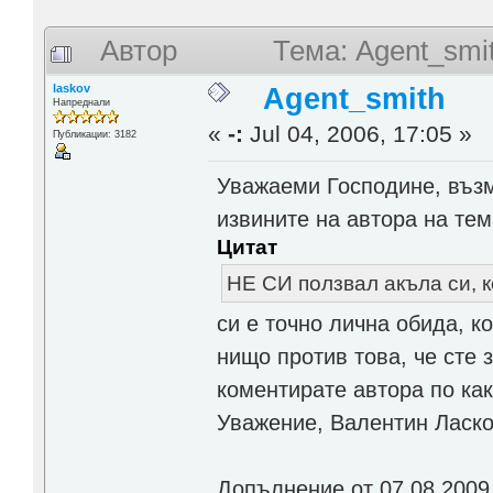
Автор
Тема: Agent_smi
laskov
Agent_smith
Напреднали
«
-:
Jul 04, 2006, 17:05 »
Публикации: 3182
Уважаеми Господине, въз
извините на автора на тем
Цитат
НЕ СИ ползвал акъла си, к
си е точно лична обида, 
нищо против това, че сте 
коментирате автора по как
Уважение, Валентин Ласк
Допълнение от 07.08.2009 