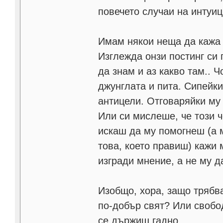
повечето случаи на интуиц
Имам някои неща да кажа н
Изглежда онзи постинг си 
да знам и аз какво там.. Ч
джунглата и пита. Сипейк
антицели. Отговаряйки му 
Или си мислеше, че този ч
искаш да му помогнеш (а 
това, което правиш) кажи 
изгради мнение, а не му д
Изобщо, хора, защо трябв
по-добър свят? Или свобо
се държиш гадно..