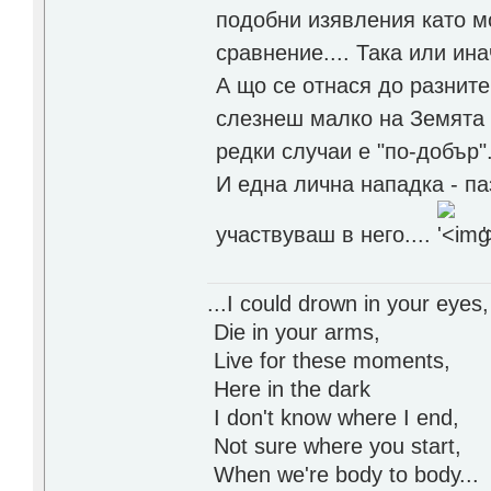
подобни изявления като м
сравнение.... Така или ина
А що се отнася до разнит
слезнеш малко на Земята -
редки случаи е "по-добър"
И една лична нападка - па
участвуваш в него....
...I could drown in your eyes,
Die in your arms,
Live for these moments,
Here in the dark
I don't know where I end,
Not sure where you start,
When we're body to body...