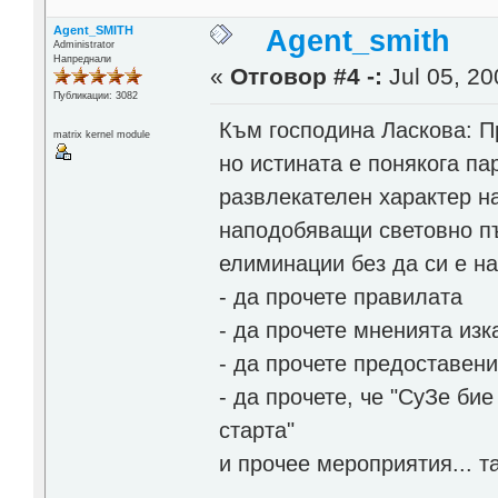
Agent_SMITH
Agent_smith
Administrator
Напреднали
«
Отговор #4 -:
Jul 05, 20
Публикации: 3082
Към господина Ласкова: П
matrix kernel module
но истината е понякога па
развлекателен характер н
наподобяващи световно пъ
елиминации без да си е н
- да прочете правилата
- да прочете мненията изк
- да прочете предоставен
- да прочете, че "СуЗе би
старта"
и прочее мероприятия... т