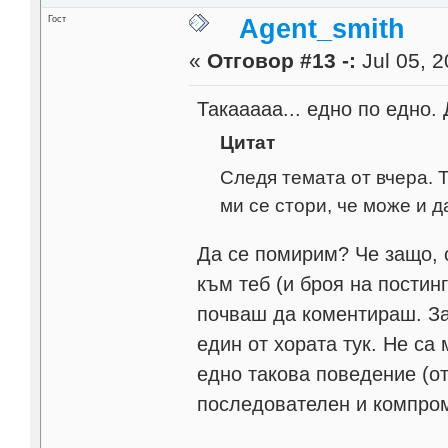
Гост
Agent_smith
«
Отговор #13 -:
Jul 05, 2
Такааааа... едно по едно.
Цитат
Следя темата от вчера. 
ми се стори, че може и д
Да се помирим? Че защо, 
към теб (и броя на постинг
почваш да коментираш. За
един от хората тук. Не са
едно такова поведение (от
последователен и компром