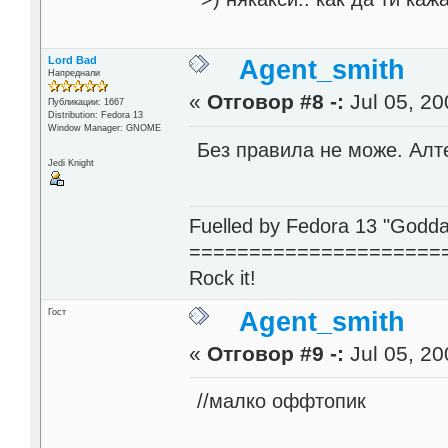
Lord Bad
Agent_smith
Напреднали
«
Отговор #8 -:
Jul 05, 20
Публикации: 1667
Distribution: Fedora 13
Window Manager: GNOME
Без правила не може. Алте
Jedi Knight
Fuelled by Fedora 13 "Godda
=====================
Rock it!
Гост
Agent_smith
«
Отговор #9 -:
Jul 05, 20
//малко оффтопик