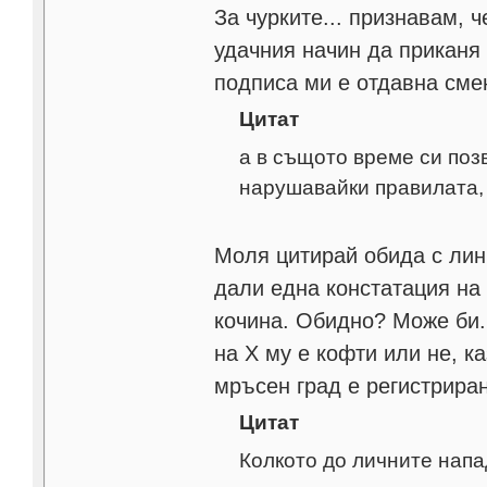
За чурките... признавам, 
удачния начин да приканя 
подписа ми е отдавна сме
Цитат
а в същото време си поз
нарушавайки правилата,
Моля цитирай обида с лин
дали една констатация на
кочина. Обидно? Може би. 
на Х му е кофти или не, к
мръсен град е регистрира
Цитат
Колкото до личните напа