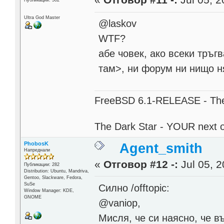
«
Отговор #11 -:
Jul 05, 2
Публикации: 502
Ultra God Master
@laskov
WTF?
абе човек, ако всеки тръг
там>, ни форум ни нищо н
FreeBSD 6.1-RELEASE - The 
The Dark Star - YOUR next 
PhobosK
Agent_smith
Напреднали
«
Отговор #12 -:
Jul 05, 2
Публикации: 282
Distribution: Ubuntu, Mandriva,
Gentoo, Slackware, Fedora,
SuSe
Силно /offtopic:
Window Manager: KDE,
GNOME
@vaniop,
Мисля, че си наясно, че в