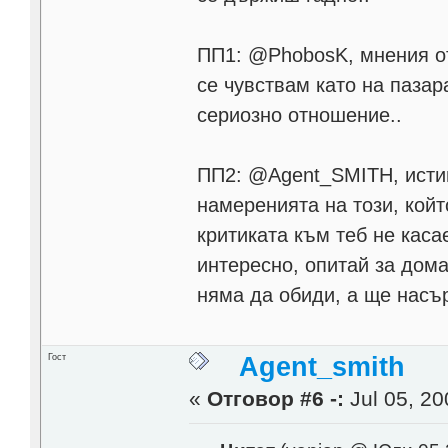
ПП1: @PhobosK, мнения от 
се чувствам като на пазар
сериозно отношение..
ПП2: @Agent_SMITH, истин
намеренията на този, койт
критиката към теб не касае
интересно, опитай за дом
няма да обиди, а ще насъ
Гост
Agent_smith
«
Отговор #6 -:
Jul 05, 20