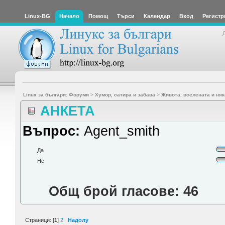
Linux-BG
Начало
Помощ
Търси
Календар
Вход
Регистр
Linux за българи: Форуми
>
Хумор, сатира и забава
>
Живота, вселената и няк
АНКЕТА
Въпрос:
Agent_smith
Да
Не
Общ брой гласове: 46
Страници: [
1
]
2
Надолу