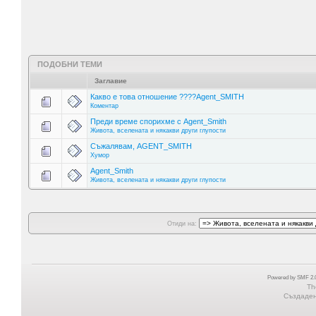
ПОДОБНИ ТЕМИ
Заглавие
Какво е това отношение ????Agent_SMITH
Коментар
Преди време спорихме с Agent_Smith
Живота, вселената и някакви други глупости
Съжалявам, AGENT_SMITH
Хумор
Agent_Smith
Живота, вселената и някакви други глупости
Отиди на:
Powered by SMF 2.0
Th
Създадена