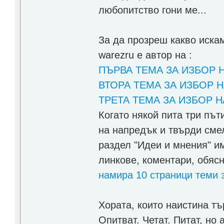
любопитство гони ме...
За да прозреш какво искам
warezru е автор на :
ПЪРВА ТЕМА ЗА ИЗБОР 
ВТОРА ТЕМА ЗА ИЗБОР 
ТРЕТА ТЕМА ЗА ИЗБОР 
Когато някой пита три пъ
на напредък и твърди смел
раздел "Идеи и мнения" им
линкове, коментари, обясн
намира 10 страници теми 
Хората, които наистина тъ
Опитват. Четат. Питат, но 