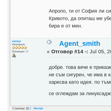
Апропо, ти от София ли с
Кривото, да опиташ ме уб
бира е от мен.
vaniop
Agent_smith
Напреднали
«
Отговор #14 -:
Jul 05, 2
Публикации: 17
добре. това вече е приказ
не съм сигурен, че има в 
харесва като идея. по тъм
се оглеждам за линуксад
Страници: [
1
]
2
Нагоре