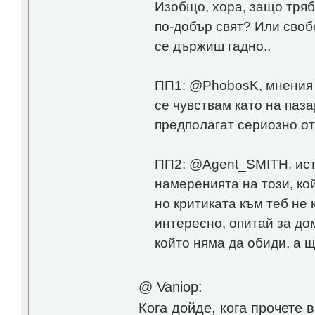
Изобщо, хора, защо тряб
по-добър свят? Или своб
се държиш гадно..
ПП1: @PhobosK, мнения о
се чувствам като на паза
предполагат сериозно о
ПП2: @Agent_SMITH, исти
намеренията на този, кой
но критиката към теб не к
интересно, опитай за до
който няма да обиди, а 
@ Vaniop:
Кога дойде, кога прочете 