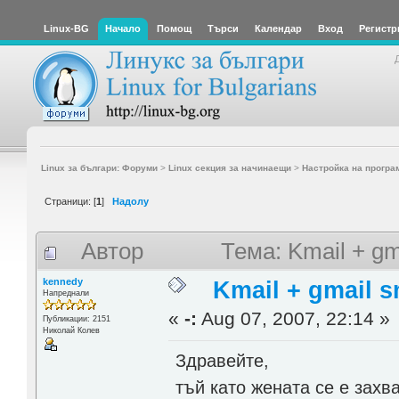
Linux-BG
Начало
Помощ
Търси
Календар
Вход
Регистр
Linux за българи: Форуми
>
Linux секция за начинаещи
>
Настройка на програ
Страници: [
1
]
Надолу
Автор
Тема: Kmail + g
kennedy
Kmail + gmail 
Напреднали
«
-:
Aug 07, 2007, 22:14 »
Публикации: 2151
Николай Колев
Здравейте,
тъй като жената се е зах