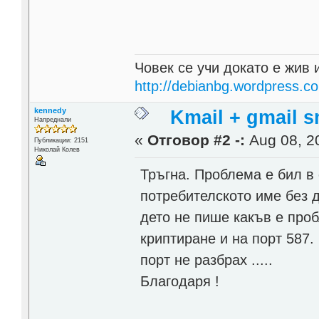
Човек се учи докато е жив 
http://debianbg.wordpress.c
kennedy
Kmail + gmail 
Напреднали
«
Отговор #2 -:
Aug 08, 20
Публикации: 2151
Николай Колев
Тръгна. Проблема е бил в
потребителското име без 
дето не пише какъв е проб
криптиране и на порт 587.
порт не разбрах .....
Благодаря !