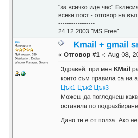
"за всичко иде час" Еклесиа
всеки пост - отговор на въ
-----------------
24.12.2003 "MS Free"
cat
Kmail + gmail 
Напреднали
«
Отговор #1 -:
Aug 08, 20
Публикации: 339
Distribution: Debian
Window Manager: Gnome
Здравей, при мен
KMail
ра
които съм правила са на а
Цък1
Цък2
Цък3
Можеш да погледнеш какв
оставила по подразбиране
Дано ти е от полза. Ако н