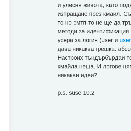
и улесня живота, като по
изпращане през кмаил. Съ
то но смтп-то не ще да тр
методи за идентификация 
усера за логин (user и
use
дава никаква грешка. абс
Настроих тъндърбърдаи то
кмайла неща. И логове ням
някакви идеи?
p.s. suse 10.2