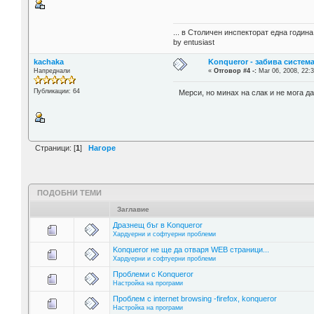
... в Столичен инспекторат една годин
by entusiast
kachaka
Konqueror - забива систем
Напреднали
«
Отговор #4 -:
Mar 06, 2008, 22:3
Публикации: 64
Мерси, но минах на слак и не мога да
Страници: [
1
]
Нагоре
ПОДОБНИ ТЕМИ
Заглавие
Дразнещ бъг в Konqueror
Хардуерни и софтуерни проблеми
Konqueror не ще да отваря WEB страници...
Хардуерни и софтуерни проблеми
Проблеми с Konqueror
Настройка на програми
Проблем с internet browsing -firefox, konqueror
Настройка на програми