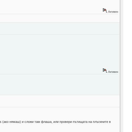
Активен
Активен
ins (ако нямаш) и сложи там флаша, или провери пътищата на плъгините в