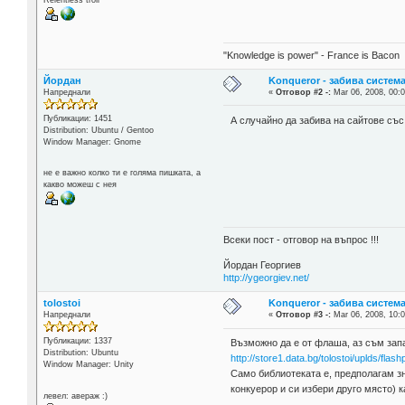
Relentless troll
"Knowledge is power" - France is Bacon
Йордан
Konqueror - забива систем
Напреднали
«
Отговор #2 -:
Mar 06, 2008, 00:0
Публикации: 1451
А случайно да забива на сайтове с
Distribution: Ubuntu / Gentoo
Window Manager: Gnome
не е важно колко ти е голяма пишката, а
какво можеш с нея
Всеки пост - отговор на въпрос !!!
Йордан Георгиев
http://ygeorgiev.net/
tolostoi
Konqueror - забива систем
Напреднали
«
Отговор #3 -:
Mar 06, 2008, 10:0
Публикации: 1337
Възможно да е от флаша, аз съм запа
Distribution: Ubuntu
http://store1.data.bg/tolostoi/uplds/flash
Window Manager: Unity
Само библиотеката е, предполагам зн
конкуерор и си избери друго място) к
левел: авераж :)