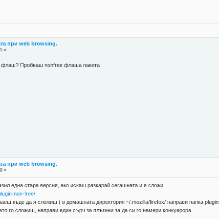
ата при web browsing.
5 »
ъс флаш? Пробваш nonfree флаша пакета
ата при web browsing.
9 »
зил една стара версия, ако искаш разкарай сегашната и я сложи
plugin-non-free/
аеш къде да я сложиш ( в домашната директория ~/.mozilla/firefox/ направи папка plug
ато го сложиш, направи един сърч за плъгини за да си го намери конкуерора.