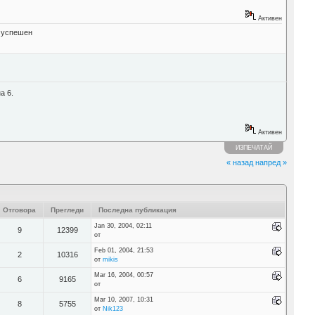
Активен
" успешен
а 6.
Активен
ИЗПЕЧАТАЙ
« назад
напред »
Отговора
Прегледи
Последна публикация
Jan 30, 2004, 02:11
9
12399
от
Feb 01, 2004, 21:53
2
10316
от
mikis
Mar 16, 2004, 00:57
6
9165
от
Mar 10, 2007, 10:31
8
5755
от
Nik123