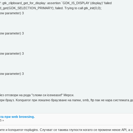
 gtk_clipboard_get_for_display: assertion `GDK_IS_DISPLAY (display)' failed
rd_get(GDK_SELECTION_PRIMARY); failed. Trying to call gtk_init(0,0);
dow parameter) 3
dow parameter) 3
dow parameter) 3
dow parameter) 3
ез отговори на рода "сложи си iceweasel" Мерси.
при брауз. Konqueror при локално браузване на папки, smb, ftp пак не кара системата д
ата при web browsing.
5 »
те и konqueror-nsplugins. Случват се такива глупости когато се промени некое API, а