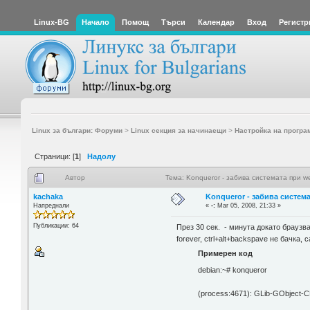
Linux-BG
Начало
Помощ
Търси
Календар
Вход
Регистр
Linux за българи: Форуми
>
Linux секция за начинаещи
>
Настройка на програ
Страници: [
1
]
Надолу
Автор
Тема: Konqueror - забива системата при w
kachaka
Konqueror - забива систем
Напреднали
«
-:
Mar 05, 2008, 21:33 »
Публикации: 64
През 30 сек. - минута докато браузва
forever, ctrl+alt+backspave не бачка
Примерен код
debian:~# konqueror
(process:4671): GLib-GObject-CRITI