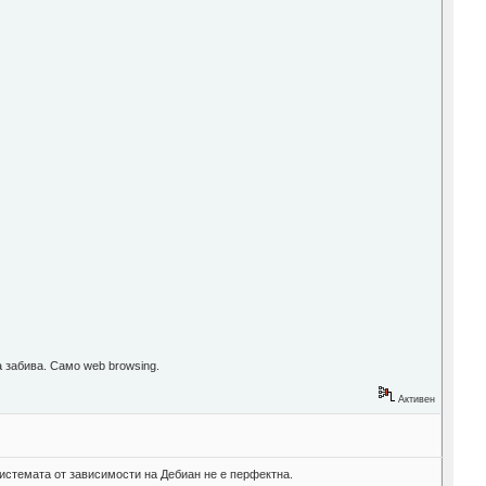
а забива. Само web browsing.
Активен
 системата от зависимости на Дебиан не е перфектна.