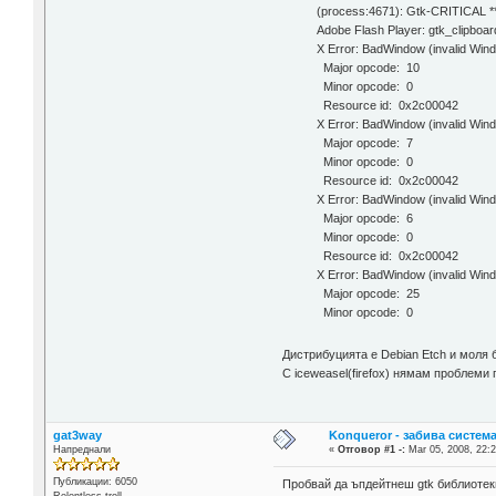
(process:4671): Gtk-CRITICAL **:
Adobe Flash Player: gtk_clipboa
X Error: BadWindow (invalid Win
Major opcode: 10
Minor opcode: 0
Resource id: 0x2c00042
X Error: BadWindow (invalid Win
Major opcode: 7
Minor opcode: 0
Resource id: 0x2c00042
X Error: BadWindow (invalid Win
Major opcode: 6
Minor opcode: 0
Resource id: 0x2c00042
X Error: BadWindow (invalid Win
Major opcode: 25
Minor opcode: 0
Дистрибуцията е Debian Etch и моля б
С iceweasel(firefox) нямам проблеми 
gat3way
Konqueror - забива систем
Напреднали
«
Отговор #1 -:
Mar 05, 2008, 22:2
Публикации: 6050
Пробвай да ъпдейтнеш gtk библиотеки