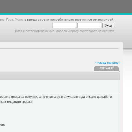
шла,
Гост
. Моля,
въведи своето потребителско име
или
се регистрирай
.
Влез с потребителско име, парола и продължителност на сесията
« назад
напред »
ИЗПЕЧАТАЙ
есента спира за секунди, а по някога се е случвало и да откаже да работи
сякох следните грешки:
tion