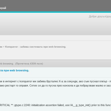
ирай
Добре дошъл/до
ми
>
Konqueror - забива системата при web browsing.
eb browsing. (Прочетена 4309 пъти)
ата при web browsing.
м в интернет с konqueror ми забива брутално X-a за секунди, ако съм пуснал плеър - п
, само рестарт го оправя. Сетих се да го пусна през конзола и да побраузвам малко и за
CAL **: gtype.c:2240: initialization assertion failed, use IA__g_type_init() prior to this func