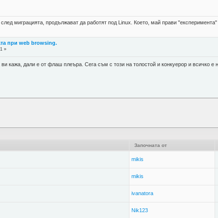
а след миграцията, продължават да работят под Linux. Което, май прави "експеримента
ата при web browsing.
1 »
 ви кажа, дали е от флаш плеъра. Сега съм с този на толостой и конкуерор и всичко е н
Започната от
mikis
mikis
ivanatora
Nik123