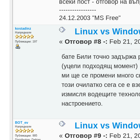
всеки пост - отговор на въ
-----------------
24.12.2003 "MS Free"
kostadinz
Linux vs Windo
Напреднали
«
Отговор #8 -:
Feb 21, 20
Публикации: 197
бате Били точно задържа 
(уцели подходящ момент) 
ми ще се промени много с
този очилатко сега се е в
измисля водещите техноло
настроението.
BOT_ev
Linux vs Windo
Напреднали
«
Отговор #9 -:
Feb 21, 20
Публикации: 995
Distribution: Debian