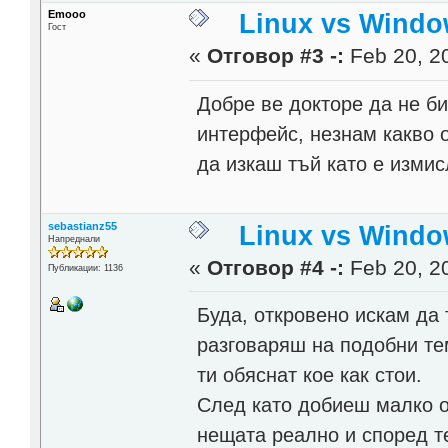
Emooo
Linux vs Windo
Гост
«
Отговор #3 -:
Feb 20, 20
Добре ве докторе да не б
интерфейс, незнам какво 
да изкаш тъй като е измис
sebastianz55
Linux vs Windo
Напреднали
«
Отговор #4 -:
Feb 20, 20
Публикации: 1136
Буда, откровено искам да 
разговаряш на подобни тем
ти обяснат кое как стои.
След като добиеш малко о
нещата реално и според т