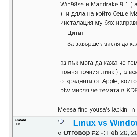
Win98se и Mandrake 9.1 ( 
) и дяла на който беше M
инсталация му бях направ
Цитат
За завършек мисля да ка
аз пък мога да кажа че те
помня точния линк ) , а вс
откраднати от Apple, коит
btw мисля че темата в KD
Meesa find yousa's lackin' in f
Emooo
Linux vs Windo
Гост
«
Отговор #2 -:
Feb 20, 20