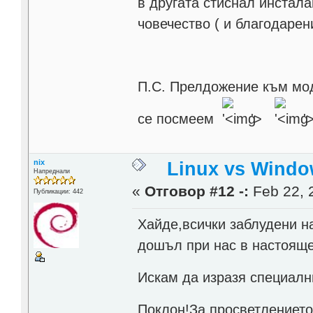
в другата стиснал инстал
човечество ( и благодаре
П.С. Прелдожение към мод
се посмеем
'>
'
nix
Linux vs Windo
Напреднали
«
Отговор #12 -:
Feb 22, 
Публикации: 442
Хайде,всички заблудени н
дошъл при нас в настояще
Искам да изразя специалн
Поклон!За просветлението