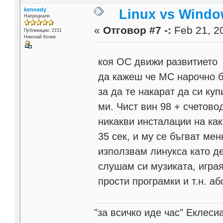
kennedy
Linux vs Windo
Напреднали
«
Отговор #7 -:
Feb 21, 20
Публикации: 2151
Николай Колев
коя ОС движи развитиет
да кажеш че МС нарочно бъ
за да те накарат да си к
ми. Чист вин 98 + счетово
никакви инсталации на как
35 сек, и му се бъгват ме
използвам линукса като де
слушам си музиката, играя
прости програмки и т.н. а
"за всичко иде час" Еклесиа