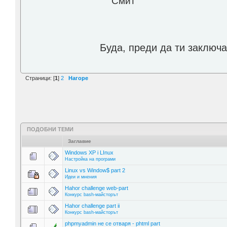
Смит
Буда, преди да ти заключа
Страници: [
1
]
2
Нагоре
ПОДОБНИ ТЕМИ
Заглавие
Windows XP i LInux
Настройка на програми
Linux vs Window$ part 2
Идеи и мнения
Hahor challenge web-part
Конкурс bash-майсторът
Hahor challenge part ii
Конкурс bash-майсторът
phpmyadmin не се отваря - phtml part