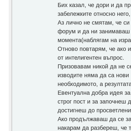
Бих казал, че дори и да п
забележките относно него,
Аз лично не смятам, че с
форум и да ни занимаваш с
момента(наблягам на израз
Отново повтарям, че ако и
от интелигентен въпрос.
Призовавам никой да не с
изводите няма да са нови
необходимото, а резултата
Евентуална добра идея за
строг пост и за започнеш 
достигнеш до просветлени
Ако продължаваш да се за
накарам да разбереш, че 