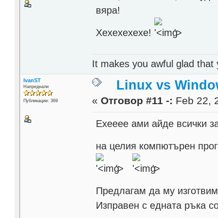
вяра!
Хехехехехе!
'>
It makes you awful glad that
IvanST
Linux vs Windo
Напреднали
«
Отговор #11 -:
Feb 22, 
Публикации: 369
Ехееее ами айде всички з
на целия компютърен пр
'>
'>
Предлагам да му изготвим
Изправен с едната ръка с