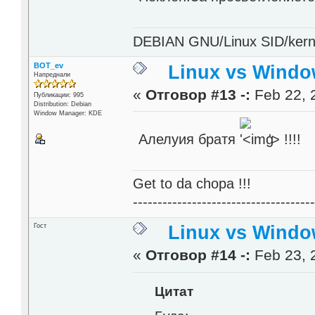
DEBIAN GNU/Linux SID/kerne
BOT_ev
Linux vs Windo
Напреднали
«
Отговор #13 -:
Feb 22, 
Публикации: 995
Distribution: Debian
Window Manager: KDE
Алелуия братя
'>
!!!!
Get to da chopa !!!
------------------------------------
Гост
Linux vs Windo
«
Отговор #14 -:
Feb 23, 
Цитат