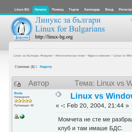
Linux-BG
Начало
Помощ
Търси
Календар
Вход
Регистр
Linux за българи: Форуми
>
Нетехнически теми
>
Идеи и мнения
>
Linux vs Win
Страници: [
1
]
2
Надолу
Автор
Тема: Linux vs 
Buda
Linux vs Windo
Напреднали
«
-:
Feb 20, 2004, 21:44 »
Публикации: 66
Момчета не сте ме разбра
клуб и там имаше БДС.