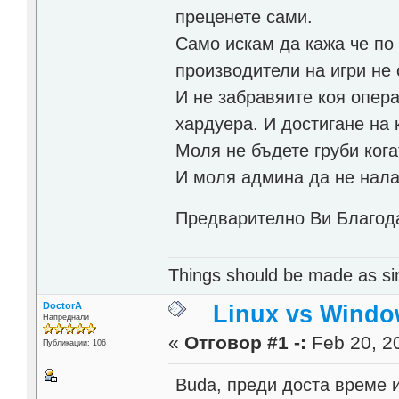
преценете сами.
Само искам да кажа че по 
производители на игри не
И не забравяите коя опер
хардуера. И достигане на
Моля не бъдете груби кога
И моля админа да не нала
Предварително Ви Благо
Things should be made as simp
DoctorA
Linux vs Windo
Напреднали
«
Отговор #1 -:
Feb 20, 20
Публикации: 106
Buda, преди доста време и