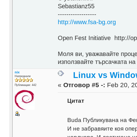
Sebastianz55
------------------
http://www.fsa-bg.org
Open Fest Initiative http://o
Моля ви, уважавайте проце
използвайте търсачката на
nix
Linux vs Windo
Напреднали
«
Отговор #5 -:
Feb 20, 20
Публикации: 442
Цитат
Buda Публикувана на Фев
И не забравяите коя опе
хардуера. И достигане н