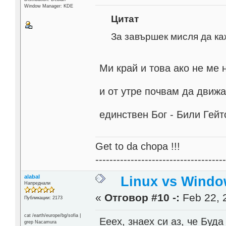
Window Manager: KDE
Цитат
За завършек мисля да ка
Ми край и това ако не ме
и от утре почвам да движ
единствен Бог - Били Гей
Get to da chopa !!!
------------------------------------
alabal
Linux vs Windo
Напреднали
«
Отговор #10 -:
Feb 22, 
Публикации: 2173
cat /earth/europe/bg/sofia |
Ееех, знаех си аз, че Буд
grep Nacamura