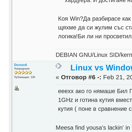
Коя Win?Да разбирасе как 
щяхме да си жулим със с
логика!Би ли ни просветил
DEBIAN GNU/Linux SID/kerne
DoctorA
Linux vs Windo
Напреднали
«
Отговор #6 -:
Feb 21, 20
Публикации: 106
ееехх ако го нямаше Бил 
1GHz и готина кутия вмес
кутия ( поне в сравнение с
Meesa find yousa's lackin' in f