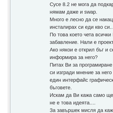
Сусе 8.2 не мога да подк
нямам даже и swap.
Много е лесно да се накац
инсталирах си еди кво си..
По това което чета всички
забавление. Нали е проект
Ако някои е открил бъг и 
информира за него?
Питах Ви за програмиране
си изгради мнение за него
един интерфайс графическ
бъговете.
Искам да Ви кажа само ще
не е това идеята....
За завършек мисля да каж