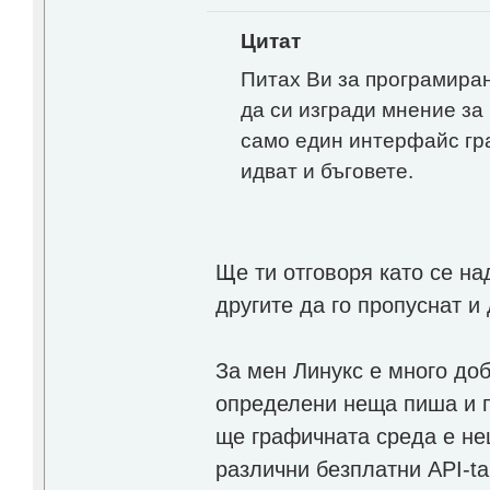
Цитат
Питах Ви за програмира
да си изгради мнение за 
само един интерфайс гр
идват и бъговете.
Ще ти отговоря като се н
другите да го пропуснат и 
За мен Линукс е много до
определени неща пиша и п
ще графичната среда е не
различни безплатни API-t