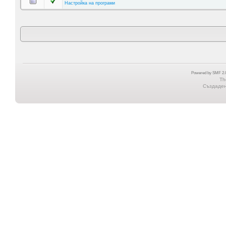
Настройка на програми
Powered by SMF 2.0
Th
Създадена