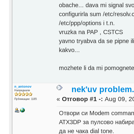
obache... dava mi signal svo
configurirla sum /etc/resolv.
/etc/ppp/options i t.n.
vruzka na PAP , CSTCS
yavno tryabva da se pipne i
kakvo...
mozhete li da mi pomognet
n_antonov
nek'uv problem.
Напреднали
«
Отговор #1 -:
Aug 09, 20
Публикации: 1185
Отвори си Modem commands
ATX3DP за пулсово набира
да не чака dial tone.