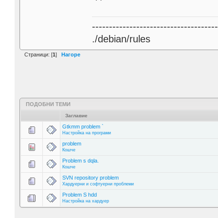
------------------------------------
./debian/rules
Страници: [
1
]
Нагоре
ПОДОБНИ ТЕМИ
Заглавие
Gtkmm problem `
Настройка на програми
problem
Кошче
Problem s dqla.
Кошче
SVN repository problem
Хардуерни и софтуерни проблеми
Problem S hdd
Настройка на хардуер