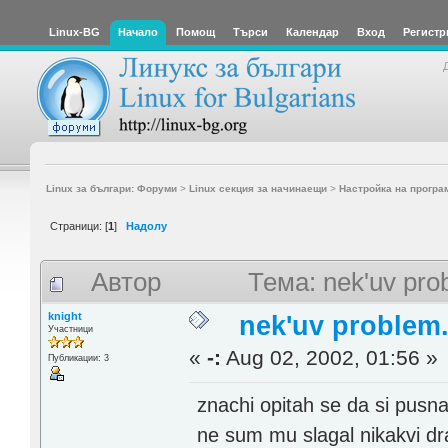
Linux-BG
Начало
Помощ
Търси
Календар
Вход
Регистр
Linux за българи: Форуми
>
Linux секция за начинаещи
>
Настройка на програ
Страници: [
1
]
Надолу
Автор
Тема: nek'uv pro
knight
nek'uv problem.
Участници
«
-:
Aug 02, 2002, 01:56 »
Публикации: 3
znachi opitah se da si pus
ne sum mu slagal nikakvi dra