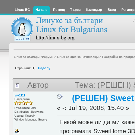
Linux-BG
Начало
Помощ
Търси
Календар
Вход
Регистр
Linux за българи: Форуми
>
Linux секция за начинаещи
>
Настройка на програ
Страници: [
1
]
Надолу
Автор
Тема: (РЕШЕН) 
viv1111
(РЕШЕН) Sweet
Напреднали
«
-:
Jul 19, 2008, 15:40 »
Публикации: 250
Distribution: Slackware,
Ubuntu, Knoppix
Window Manager: Gnome
Някой може ли да ми каже 
програмата SweetHome 3D.