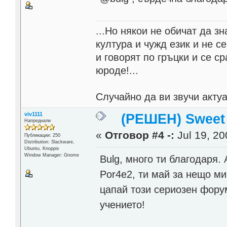
...Но някои не обичат да з
култура и чужд език и не се
и говорят по гръцки и се с
юроде!...
Случайно да ви звучи акту
viv1111
(РЕШЕН) Sweet
Напреднали
«
Отговор #4 -:
Jul 19, 20
Публикации: 250
Distribution: Slackware,
Ubuntu, Knoppix
Window Manager: Gnome
Bulg, много ти благодаря.
Por4e2, ти май за нещо ми
цапай този сериозен форум
учението!