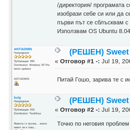
/директория/ програмата с
изобрази себе си или да с
първи път се сблъсквам с
Използвам OS Ubuntu 8.04
ANTIADMIN
(РЕШЕН) Sweet
Напреднали
«
Отговор #1 -:
Jul 19, 20
Публикации: 660
Distribution: Windows XP Pro
latest updates
Питай Гошо, зарива те с 
ANTIADMIN
bulg
(РЕШЕН) Sweet
Напреднали
«
Отговор #2 -:
Jul 19, 20
Публикации: 916
Distribution: *bsd/linux
Tочно по неговия проблем 
Животът е тръпка... иначе
живот ли е това...