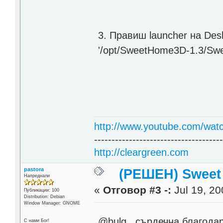
3. Правиш launcher на Des
'/opt/SweetHome3D-1.3/Sw
http://www.youtube.com/wat
------------------------------------
http://cleargreen.com
pastora
(РЕШЕН) Sweet
Напреднали
«
Отговор #3 -:
Jul 19, 20
Публикации: 100
Distribution: Debian
Window Manager: GNOME
@bulg , сърдечна благода
С нами Бог!