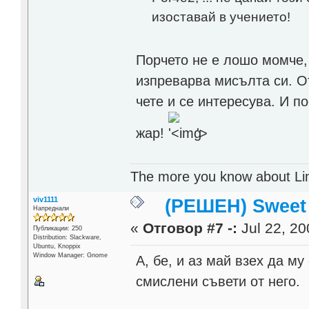
изоставай в учението!
Порчето не е лошо момче, 
изпреварва мисълта си. О
чете и се интересува. И п
жар!
'>
The more you know about Linux
viv1111
(РЕШЕН) Sweet
Напреднали
«
Отговор #7 -:
Jul 22, 20
Публикации: 250
Distribution: Slackware,
Ubuntu, Knoppix
Window Manager: Gnome
А, бе, и аз май взех да м
смислени съвети от него.