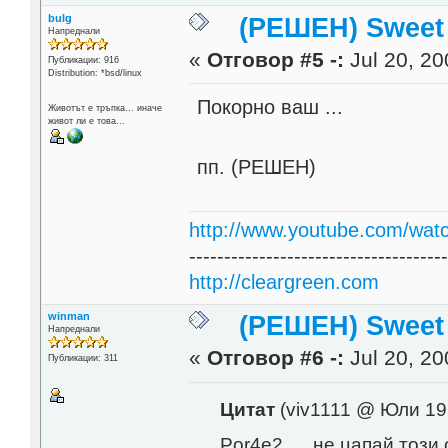
bulg
(РЕШЕН) Sweet
Напреднали
«
Отговор #5 -:
Jul 20, 20
Публикации: 916
Distribution: *bsd/linux
Покорно ваш ...
Животът е тръпка... иначе
живот ли е това...
пп. (РЕШЕН)
http://www.youtube.com/wat
------------------------------------
http://cleargreen.com
winman
(РЕШЕН) Sweet
Напреднали
«
Отговор #6 -:
Jul 20, 20
Публикации: 311
Цитат
(viv1111 @ Юли 19
Por4e2, ... не цапай този