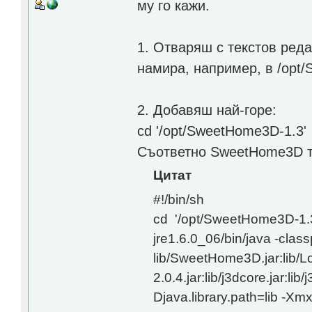
му го кажи.
1. Отваряш с текстов ред
намира, например, в /opt
2. Добавяш най-горе:
cd '/opt/SweetHome3D-1.3'
Съответно SweetHome3D т
Цитат
#!/bin/sh
cd '/opt/SweetHome3D-1.3
jre1.6.0_06/bin/java -clas
lib/SweetHome3D.jar:lib/Lo
2.0.4.jar:lib/j3dcore.jar:lib/
Djava.library.path=lib 