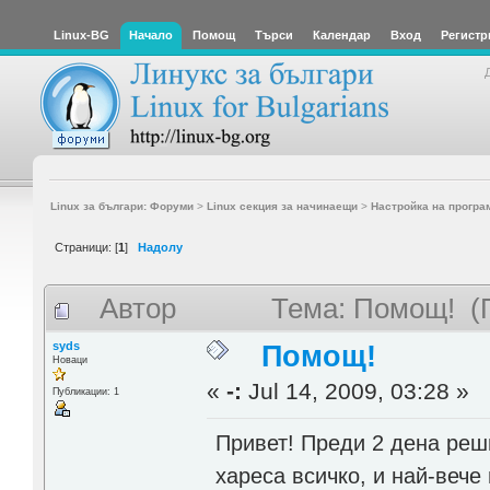
Linux-BG
Начало
Помощ
Търси
Календар
Вход
Регистр
Linux за българи: Форуми
>
Linux секция за начинаещи
>
Настройка на програ
Страници: [
1
]
Надолу
Автор
Тема: Помощ! (
syds
Помощ!
Новаци
«
-:
Jul 14, 2009, 03:28 »
Публикации: 1
Привет! Преди 2 дена реш
хареса всичко, и най-вече