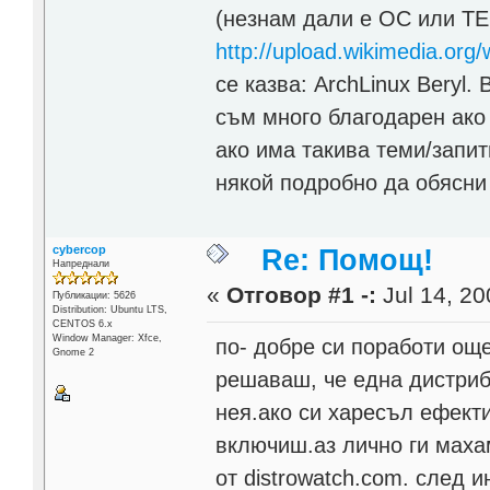
(незнам дали е ОС или Т
http://upload.wikimedia.org
се казва: ArchLinux Beryl
съм много благодарен ако
ако има такива теми/запи
някой подробно да обясни
cybercop
Re: Помощ!
Напреднали
«
Отговор #1 -:
Jul 14, 20
Публикации: 5626
Distribution: Ubuntu LTS,
CENTOS 6.x
Window Manager: Xfce,
по- добре си поработи още
Gnome 2
решаваш, че една дистриб
нея.ако си харесъл ефекти
включиш.аз лично ги маха
от distrowatch.com. след 