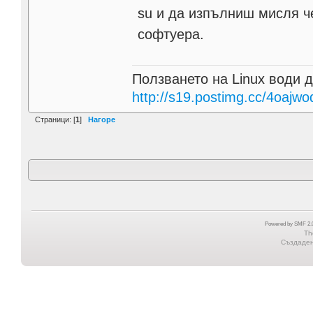
su и да изпълниш мисля ч
софтуера.
Ползването на Linux води д
http://s19.postimg.cc/4oajwo
Страници: [
1
]
Нагоре
Powered by SMF 2.0
Th
Създадена