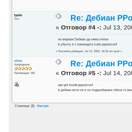
tyuio
Re: Дебиан PP
Гост
«
Отговор #4 -:
Jul 13, 20
не вярвам Dебиан да няма пппое
в убунту е с командата sudo pppoeconf
«
Последна редакция: Jul 13, 2009, 16:54 от tyuio
»
nfsto
Re: Дебиан PP
Напреднали
«
Отговор #5 -:
Jul 14, 20
Публикации: 392
apt-get install pppoeconf
в дебиан вече не е по подразбиране обаче го им
Страници: [
1
]
Нагоре