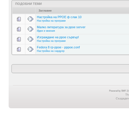
ПОДОБНИ ТЕМИ
Заглавие
Настройка на PPOE ф слак 10
Настройка на програми
Малко литература за ppoe server
Идеи и мнения
Изграждане на ppoe сървър!
Настройка на програми
Fedora 8 rp-ppoe - pppoe.conf
Настройка на хардуер
Powered by SMF 2.0
Th
Създадена