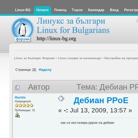
Linux-BG
Начало
Помощ
Търси
Календар
Вход
Регистр
Linux за българи: Форуми
>
Linux секция за начинаещи
>
Настройка на програ
Страници: [
1
]
Надолу
Автор
Тема: Дебиан P
Huntix
Дебиан PPoE
Напреднали
«
-:
Jul 13, 2009, 13:57 »
Публикации: 31
как се инсталира pppoe на дебиан