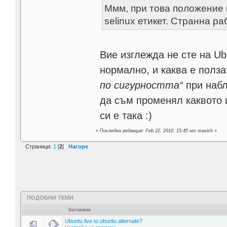
Ммм, при това положение в
selinux етикет. Странна ра
Вие изглежда не сте на Ub
нормално, и каква е полза
по сигурността“
при набл
да съм променял каквото и
си е така :)
«
Последна редакция: Feb 22, 2010, 15:45 от maxich
»
Страници:
1
[
2
]
Нагоре
ПОДОБНИ ТЕМИ
Заглавие
Ubuntu live to ubuntu alternate?