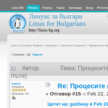
Linux-BG
Начало
Помощ
Търси
Календар
Вход
Регистр
Linux за българи: Форуми
>
Сигурност
>
Системна Сигурност
>
Процесите в Ub
Страници:
1
[
2
]
Надолу
Автор
Тема: Процесите
пъти)
maxich
Re: Процесите 
Напреднали
«
Отговор #15 -:
Feb 22, 
Публикации: 135
Цитат на: gat3way в Feb 22