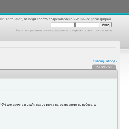
шла,
Гост
. Моля,
въведи своето потребителско име
или
се регистрирай
.
Влез с потребителско име, парола и продължителност на сесията
« назад
напред »
ИЗПЕЧАТАЙ
40% ако включа и скайп пак се вдига натоварването до небесата.