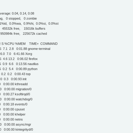
verage: 0.04, 0.14, 0.08
ping, 0 stopped, 0 zombie
.1%id, 0.0%wa, 0.9%hi, 0.0%si, 0.0%st
 45532k free, 15016k buffers
950984k free, 225672k cached
IRT RES SHR S %CPU %MEM TIME+ COMMAND
 13m 10m S 7.1 2.8 0:01.88 gnome-terminal
00 34m 9m S 6.0 7.0 6:41.66 Xorg
 65m 25m S 4.6 13.2 0:06.02 firefox
 33m 17m S 0.9 6.6 0:13.56 nautilus
68 26m 15m S 0.2 5.4 0:00.89 python
2 1180 884 R 0.2 0.2 0:00.43 top
328 1020 S 0.0 0.3 0:00.93 init
0 S 0.0 0.0 0:00.00 kthreadd
 S 0.0 0.0 0:00.00 migration/0
 S 0.0 0.0 0:00.27 ksoftirqd/0
0 S 0.0 0.0 0:00.00 watchdog/0
0 S 0.0 0.0 0:00.18 events/0
 0 S 0.0 0.0 0:00.00 cpuset
0 S 0.0 0.0 0:00.00 khelper
 0 S 0.0 0.0 0:00.00 netns
 0 S 0.0 0.0 0:00.00 async/mgr
 S 0.0 0.0 0:00.00 kintegrityd/0