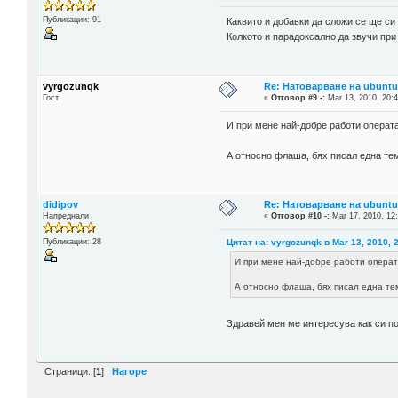
Публикации: 91
Каквито и добавки да сложи се ще си 
Колкото и парадоксално да звучи при
vyrgozunqk
Re: Натоварване на ubuntu 
Гост
«
Отговор #9 -:
Mar 13, 2010, 20:4
И при мене най-добре работи операта.
А относно флаша, бях писал една тем
didipov
Re: Натоварване на ubuntu 
Напреднали
«
Отговор #10 -:
Mar 17, 2010, 12
Цитат на: vyrgozunqk в Mar 13, 2010, 
Публикации: 28
И при мене най-добре работи операта
А относно флаша, бях писал една тем
Здравей мен ме интересува как си по
Страници: [
1
]
Нагоре