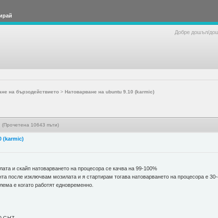
ирай
Добре дошъл/до
ане на бързодействието
>
Натоварване на ubuntu 9.10 (karmic)
) (Прочетена 10643 пъти)
 (karmic)
лата и скайп натоварването на процесора се качва на 99-100%
нта после изключвам мозилата и я стартирам тогава натоварването на процесора е 30-
лема е когато работят едновременно.