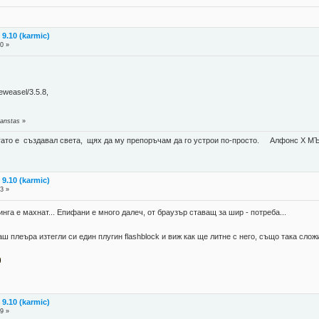
9.10 (karmic)
0 »
weasel/3.5.8,
 anstas
»
когато е създавал света, щях да му препоръчам да го устрои по-просто. Алфонс X МЪ
9.10 (karmic)
3 »
инга е махнат... Епифани е много далеч, от браузър ставащ за шир - потреба...
ш плеъра изтегли си един плугин flashblock и виж как ще литне с него, също така сложи
9.10 (karmic)
9 »