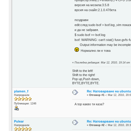
процесор:Intel(r) Pentium(r) 4 CPU 3.
версия на мозила:3.5.8
врсия на скайп:2.1.0.47бета
поздрави
edit:след sudo lsof > lsof.log ,vim п
и да не забравя.
$ sudo lsof >> lsof.log
lsof: WARNING: can't stat() fuse.gvfs-
Output information may be incomple
Нормално ли е тoва
«
Последна редакция: Mar 12, 2010, 19:14 от l
Shift to the left!
Shift to the right!
Pop up,Push down,
BYTE,BYTE,BYTE.
plamen_f
Re: Натоварване на ubuntu 
Напреднали
«
Отговор #1 -:
Mar 12, 2010, 20:0
Публикации: 1246
А top какво ти каза?
Pulear
Re: Натоварване на ubuntu 
Напреднали
«
Отговор #2 -:
Mar 12, 2010, 20:3