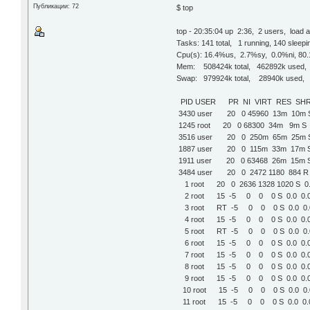
Публикации: 72
$ top
top - 20:35:04 up 2:36, 2 users, load a
Tasks: 141 total, 1 running, 140 slee
Cpu(s): 16.4%us, 2.7%sy, 0.0%ni, 80
Mem: 508424k total, 462892k used,
Swap: 979924k total, 28940k used, 
PID USER PR NI V
3430 user 20 0 45960
1245 root 20 0 683
3516 user 20 0 250m
1887 user 20 0 115m
1911 user 20 0 634
3484 user 20 0 247
1 root 20 0 2636 1
2 root 15 -5 0 0 
3 root RT -5 0 0 0
4 root 15 -5 0 0 0
5 root RT -5 0 0 
6 root 15 -5 0 0 
7 root 15 -5 0 0
8 root 15 -5 0 0 
9 root 15 -5 0 0
10 root 15 -5 0 0
11 root 15 -5 0 0 0