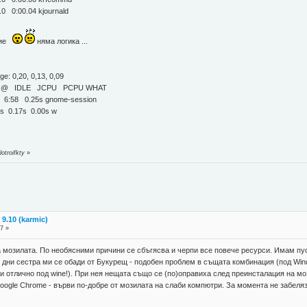
0:00.04 kjournald
ение
няма логика ...
e: 0,20, 0,13, 0,09
DLE JCPU PCPU WHAT
8 0.25s gnome-session
0.17s 0.00s w
otroifkty
»
9.10 (karmic)
7 »
а мозилата. По необясними причини се сбъгясва и черпи все повече ресурси. Имам пус
о дни сестра ми се обади от Букурещ - подобен проблем в същата комбинация (под Wi
ти отлично под wine!). При нея нещата също се (по)оправиха след преинсталация на мо
oogle Chrome - върви по-добре от мозилата на слаби компютри. За момента не забеля