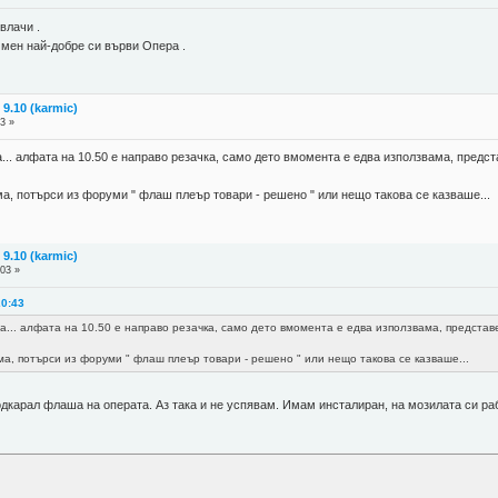
влачи .
 мен най-добре си върви Опера .
9.10 (karmic)
3 »
.. алфата на 10.50 е направо резачка, само дето вмомента е едва използвама, предста
а, потърси из форуми " флаш плеър товари - решено " или нещо такова се казваше...
9.10 (karmic)
:03 »
20:43
... алфата на 10.50 е направо резачка, само дето вмомента е едва използвама, представет
а, потърси из форуми " флаш плеър товари - решено " или нещо такова се казваше...
дкарал флаша на операта. Аз така и не успявам. Имам инсталиран, на мозилата си раб