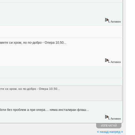
Активен
вете си хром, но по-добро - Опера 10.50...
Активен
е си хром, но по-добро - Опера 10.50...
оти без проблем а при опера.... няма инсталиран флаш...
Активен
ИЗПЕЧАТАЙ
« назад
напред »