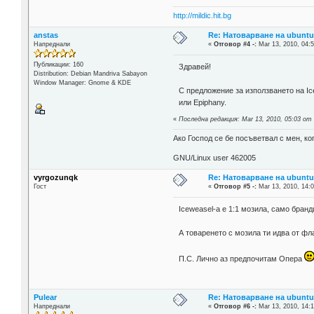
http://mildic.hit.bg
anstas
Re: Натоварване на ubuntu 
Напреднали
«
Отговор #4 -:
Mar 13, 2010, 04:5
Публикации: 160
Здравей!
Distribution: Debian Mandriva Sabayon
Window Manager: Gnome & KDE
С предложение за използването на Ice
или Epiphany.
«
Последна редакция: Mar 13, 2010, 05:03 от
Ако Господ се бе посъветвал с мен, 
GNU/Linux user 462005
vyrgozunqk
Re: Натоварване на ubuntu 
Гост
«
Отговор #5 -:
Mar 13, 2010, 14:0
Iceweasel-a е 1:1 мозила, само бранд
А товаренето с мозила ти идва от фла
П.С. Лично аз предпочитам Опера
Pulear
Re: Натоварване на ubuntu 
Напреднали
«
Отговор #6 -:
Mar 13, 2010, 14:1