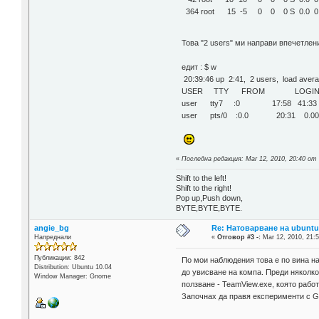
364 root 15 -5 0 0 0 S 0.0 0.0 
Това "2 users" ми направи впечетл
едит : $ w
20:39:46 up 2:41, 2 users, load averag
USER TTY FROM LOGIN@ I
user tty7 :0 17:58 41:33 6:5
user pts/0 :0.0 20:31 0.00s 
«
Последна редакция: Mar 12, 2010, 20:40 от l
Shift to the left!
Shift to the right!
Pop up,Push down,
BYTE,BYTE,BYTE.
angie_bg
Re: Натоварване на ubuntu 
Напреднали
«
Отговор #3 -:
Mar 12, 2010, 21:5
Публикации: 842
По мои наблюдения това е по вина н
Distribution: Ubuntu 10.04
до увисване на компа. Преди няколк
Window Manager: Gnome
ползване - TeamView.exe, която рабо
Започнах да правя експерименти с G