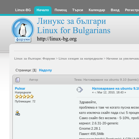
Linux-BG
Начало
Помощ
Търси
Календар
Вход
Регистр
Linux за българи: Форуми
>
Linux секция за напреднали
>
Начини за увеличав
Страници: [
1
]
Надолу
Автор
Тема: Натоварване на ubuntu 9.10 (karmic
Pulear
Натоварване на ubuntu 9.10
Напреднали
«
-:
Mar 12, 2010, 18:43 »
Публикации: 72
Здравейте,
проблема е там че когато пусна мози
като изключа скайп пада със 5 проце
Само скайп без мозила - 5-10%, проб
кернел: 2.6.31-20-generic
Gnome:2.28.1
Памет:495,5Mib