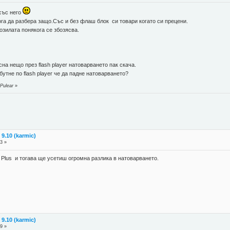
 със него
га да разбера защо.Със и без флаш блок си товари когато си прецени.
озилата понякога се збозясва.
сна нещо през flash player натоварването пак скача.
бутне по flash player че да падне натоварването?
Pulear
»
9.10 (karmic)
3 »
 Plus и тогава ще усетиш огромна разлика в натоварването.
9.10 (karmic)
9 »