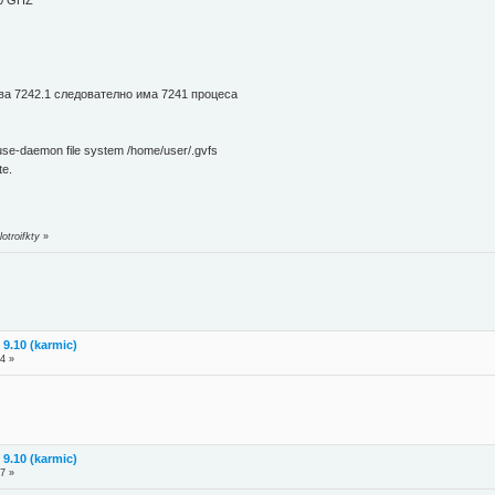
00 GHZ
оказва 7242.1 следователно има 7241 процеса
fuse-daemon file system /home/user/.gvfs
te.
otroifkty
»
9.10 (karmic)
4 »
9.10 (karmic)
7 »