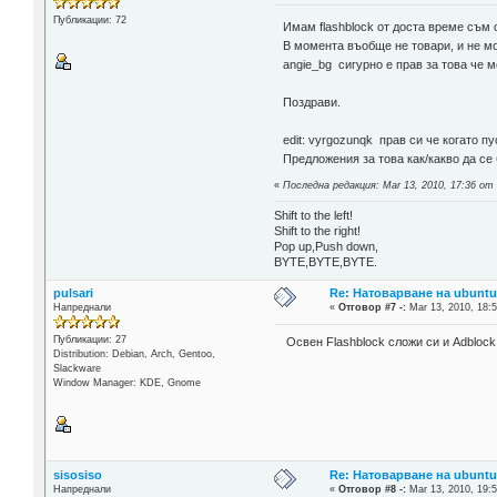
Публикации: 72
Имам flashblock от доста време съм
В момента въобще не товари, и не мо
angie_bg сигурно е прав за това че м
Поздрави.
edit: vyrgozunqk прав си че когато пу
Предложения за това как/какво да се 
«
Последна редакция: Mar 13, 2010, 17:36 от 
Shift to the left!
Shift to the right!
Pop up,Push down,
BYTE,BYTE,BYTE.
pulsari
Re: Натоварване на ubuntu 
Напреднали
«
Отговор #7 -:
Mar 13, 2010, 18:5
Публикации: 27
Освен Flashblock сложи си и Adblock
Distribution: Debian, Arch, Gentoo,
Slackware
Window Manager: KDE, Gnome
sisosiso
Re: Натоварване на ubuntu 
Напреднали
«
Отговор #8 -:
Mar 13, 2010, 19:5