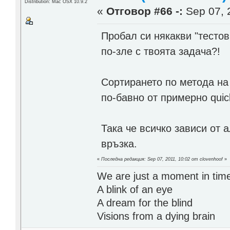
Distribution: Mac OSX 10.9.2
«
Отговор #66 -:
Sep 07, 
Пробал си някакви "тестов
по-зле с твоята задача?!
Сортирането по метода на
по-бавно от примерно quic
Така че всичко зависи от 
връзка.
«
Последна редакция: Sep 07, 2011, 10:02 от clovenhoof
»
We are just a moment in tim
A blink of an eye
A dream for the blind
Visions from a dying brain