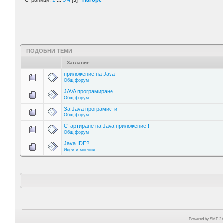
Страници:
1
...
3
4
[
5
]
Нагоре
ПОДОБНИ ТЕМИ
Заглавие
приложение на Java
Общ форум
JAVA програмиране
Общ форум
За Java програмисти
Общ форум
Стартиране на Java приложение !
Общ форум
Java IDE?
Идеи и мнения
Powered by SMF 2.0