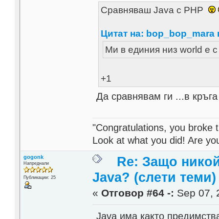
Сравняваш Java с PHP
Цитат на: bop_bop_mara в
Ми в единия низ world е с
+1
Да сравнявам ги ...в кръга
"Congratulations, you broke t
Look at what you did! Are y
gogonk
Re: Защо никой
Напреднали
Java? (слети теми)
Публикации: 25
«
Отговор #64 -:
Sep 07, 
Java има както предимства