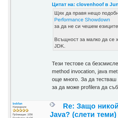
Цитат на: clovenhoof в Jun
Щях да правя нещо подобн
Performance Showdown
за да не си чешем езиците
Всъщност за малко да се х
JDK.
Тези тестове са безсмисле
method invocation, java met
още много. За да тестваш
за да може profilera да с
bvbfan
Re: Защо никой
Напреднали
Java? (слети теми)
Публикации: 1056