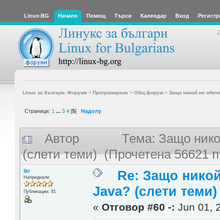
Linux-BG
Начало
Помощ
Търси
Календар
Вход
Регистр
Linux за българи: Форуми
>
Програмиране
>
Общ форум
>
Защо никой не обича
Страници:
1
...
3
4
[
5
]
Надолу
Автор
Тема: Защо нико
(слети теми) (Прочетена 56621 п
lkr
Re: Защо никой
Напреднали
Java? (слети теми)
Публикации: 81
«
Отговор #60 -:
Jun 01, 2