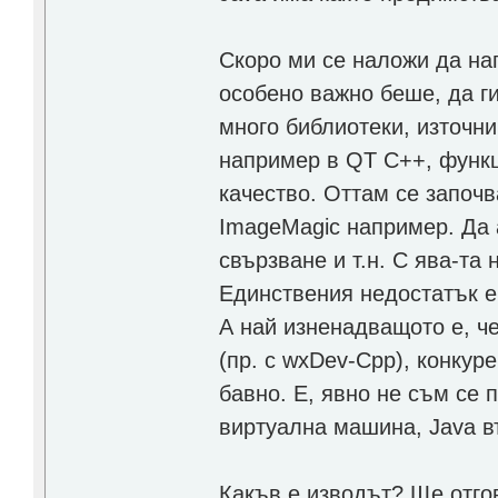
Скоро ми се наложи да на
особено важно беше, да ги
много библиотеки, източниц
например в QT С++, функц
качество. Оттам се започ
ImageMagic например. Да 
свързване и т.н. С ява-та
Единствения недостатък е,
А най изненадващото е, че
(пр. с wxDev-Cpp), конкуре
бавно. Е, явно не съм се
виртуална машина, Java в
Какъв е изводът? Ще отго