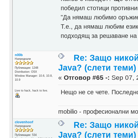
победил стотици противни
"Да нямаш любимо оръжие
Т.е., да нямаш любим език
подходящ за решаване на 
n00b
Re: Защо никой
Напреднали
Java? (слети теми)
Публикации: 1248
Distribution: OSX
«
Отговор #65 -:
Sep 07, 
Window Manager: 10.6, 10.8,
10.9
Нещо не се чете. Последн
Live to hack, hack to live.
mobilio - професионални 
clovenhoof
Re: Защо никой
Напреднали
Java? (слети теми)
Публикации: 534