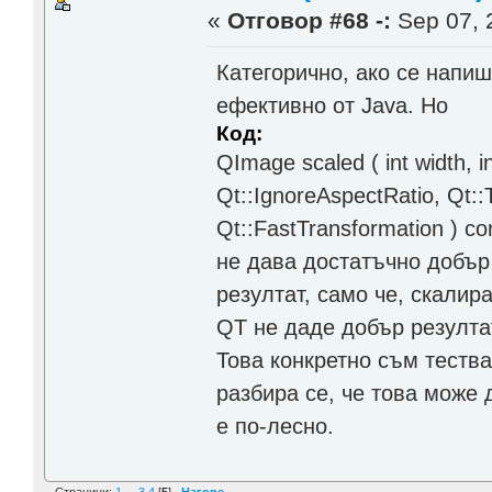
«
Отговор #68 -:
Sep 07, 
Категорично, ако се напиш
ефективно от Java. Но
Код:
QImage scaled ( int width, 
Qt::IgnoreAspectRatio, Qt:
Qt::FastTransformation ) co
не дава достатъчно добър
резултат, само че, скалир
QT не даде добър резулта
Това конкретно съм тества
разбира се, че това може д
е по-лесно.