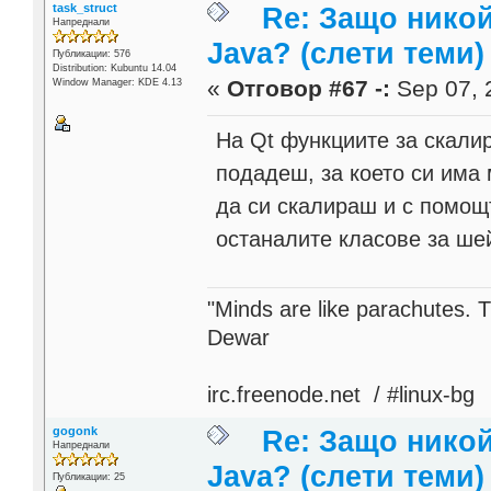
task_struct
Re: Защо никой
Напреднали
Java? (слети теми)
Публикации: 576
Distribution: Kubuntu 14.04
«
Отговор #67 -:
Sep 07, 2
Window Manager: KDE 4.13
На Qt функциите за скалир
подадеш, за което си има
да си скалираш и с помощ
останалите класове за ше
"Minds are like parachutes. 
Dewar
irc.freenode.net / #linux-bg
gogonk
Re: Защо никой
Напреднали
Java? (слети теми)
Публикации: 25