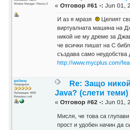
Distribution: KaOS
«
Отговор #61 -:
Jun 01, 2
Window Manager: Plasma 5
И аз я мразя
Целият свя
виртуалната машина на Джав
никой не му дреме за Джав
че всички пишат на С библ
създава само неудобства 
http://www.mycplus.com/featu
gat3way
Re: Защо никой
Напреднали
Java? (слети теми)
Публикации: 6050
Relentless troll
«
Отговор #62 -:
Jun 01, 2
Мисля, че това са глупав
прост и удобен начин да 