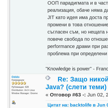
ООП парадигмата и в част
реализация, обаче няма да
JIT като идея има доста 
промени в това отношение
съгласен съм, но нещата н
повече свобода по отношен
performance драми при раз
проблема при определени 
"Knowledge is power" - Fran
Odido
Re: Защо никой
Напреднали
Java? (слети теми)
Публикации: 628
Distribution: Arch Linux
«
Отговор #63 -:
Jun 02, 2
Window Manager: Gnome
Цитат на: backtolife в Jun 