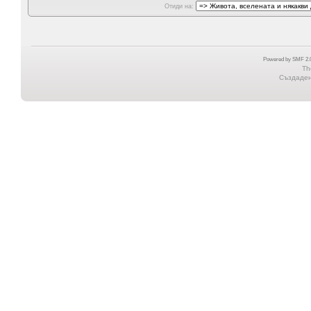
Отиди на:
Powered by SMF 2.0
Th
Създадена