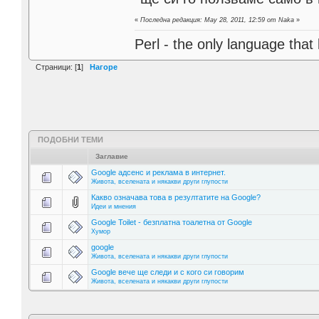
«
Последна редакция: May 28, 2011, 12:59 от Naka
»
Perl - the only language that
Страници: [
1
]
Нагоре
ПОДОБНИ ТЕМИ
Заглавие
Google адсенс и реклама в интернет.
Живота, вселената и някакви други глупости
Какво означава това в резултатите на Google?
Идеи и мнения
Google Toilet - безплатна тоалетна от Google
Хумор
google
Живота, вселената и някакви други глупости
Google вече ще следи и с кого си говорим
Живота, вселената и някакви други глупости