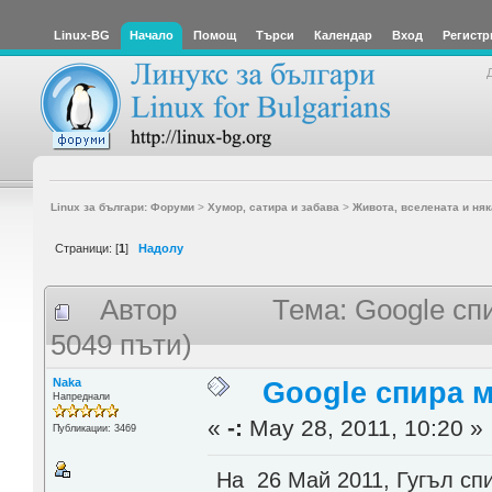
Linux-BG
Начало
Помощ
Търси
Календар
Вход
Регистр
Linux за българи: Форуми
>
Хумор, сатира и забава
>
Живота, вселената и няк
Страници: [
1
]
Надолу
Автор
Тема: Google сп
5049 пъти)
Naka
Google спира 
Напреднали
«
-:
May 28, 2011, 10:20 »
Публикации: 3469
На 26 Май 2011, Гугъл спи