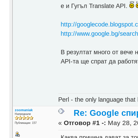
е и Гугъл Translate API.
http://googlecode.blogspot.
http://www.google.bg/searc
В резултат много от вече 
API-та ще спрат да работя
Perl - the only language that
zoomaniak
Re: Google спи
Напреднали
«
Отговор #1 -:
May 28, 20
Публикации: 157
Каква причина дават за то