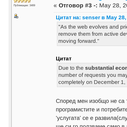
«
Отговор #3 -:
May 28, 2
Публикации: 3469
Цитат на: senser в May 28,
"As the web evolves and pri
remove them from active de
moving forward."
Цитат
Due to the
substantial ec
number of requests you may m
completely on December 1,
Според мен изобщо не са 
програмистите и потребите
'услугата' се е развила(слу
ще си го ползваме само в