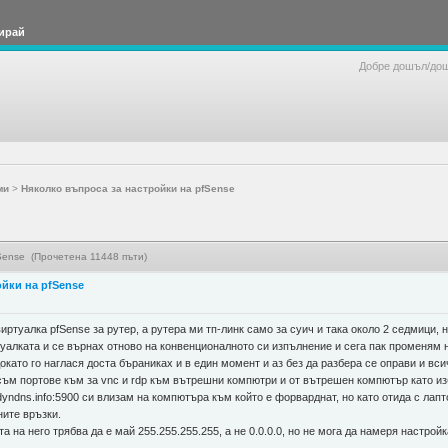
ирай
Добре дошъл/до
ми
>
Няколко въпроса за настройки на pfSense
fSense (Прочетена 11448 пъти)
йки на pfSense
иртуалка pfSense за рутер, а рутера ми тп-линк само за суич и така около 2 седмици,
уалката и се върнах отново на конвенционалното си изпълнение и сега пак променям 
ато го наглася доста бъраниках и в един момент и аз без да разбера се оправи и всич
ъм портове към за vnc и rdp към вътрешни компютри и от вътрешен компютър като избе
.dyndns.info:5900 си влизам на компютъра към който е форварднат, но като отида с ла
ните връзки.
а на него трябва да е май 255.255.255.255, а не 0.0.0.0, но не мога да намеря настройк