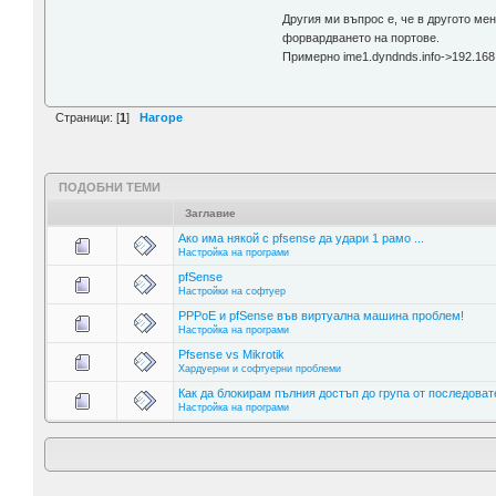
Другия ми въпрос е, че в другото ме
форвардването на портове.
Примерно ime1.dyndnds.info->192.168.1
Страници: [
1
]
Нагоре
ПОДОБНИ ТЕМИ
Заглавие
Ако има някой с pfsense да удари 1 рамо ...
Настройка на програми
pfSense
Настройки на софтуер
PPPoE и pfSense във виртуална машина проблем!
Настройка на програми
Pfsense vs Mikrotik
Хардуерни и софтуерни проблеми
Как да блокирам пълния достъп до група от последовате
Настройка на програми