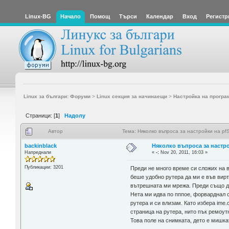
Linux-BG
Начало
Помощ
Търси
Календар
Вход
Регистр
Linux за българи: Форуми
>
Linux секция за начинаещи
>
Настройка на програ
Страници: [
1
]
Надолу
Автор
Тема: Няколко въпроса за настройки на p
backinblack
Няколко въпроса за настро
Напреднали
«
-:
Nov 20, 2011, 16:03 »
Публикации: 3201
Преди не много време си сложих на в
беше удобно рутера да ми е във вирт
вътрешната ми мрежа. Преди също док
Нета ми идва по пппое, форварднал с
рутера и си влизам. Като избера ime
страница на рутера, нито пък ремоут
Това поле на снимката, дето е мишкат