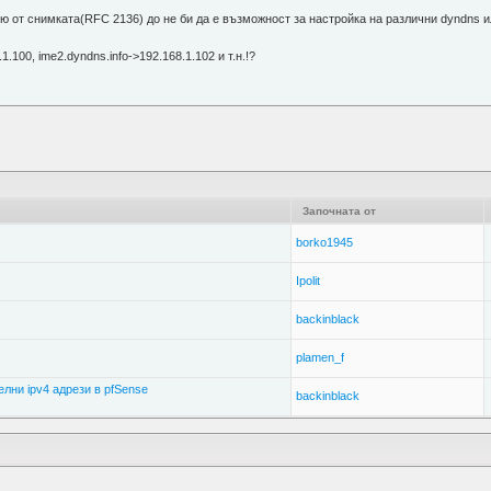
ню от снимката(RFC 2136) до не би да е възможност за настройка на различни dyndns 
.100, ime2.dyndns.info->192.168.1.102 и т.н.!?
Започната от
borko1945
Ipolit
backinblack
plamen_f
лни ipv4 адрези в pfSense
backinblack