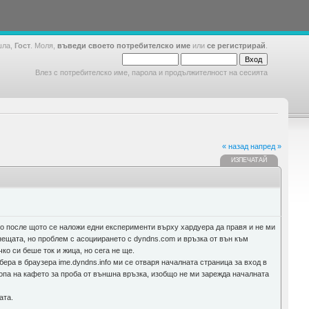
шла,
Гост
. Моля,
въведи своето потребителско име
или
се регистрирай
.
Влез с потребителско име, парола и продължителност на сесията
« назад
напред »
ИЗПЕЧАТАЙ
 но после щото се наложи едни експерименти върху хардуера да правя и не ми
нещата, но проблем с асоциирането с dyndns.com и връзка от вън към
ко си беше ток и жица, но сега не ще.
ра в браузера ime.dyndns.info ми се отваря началната страница за вход в
птопа на кафето за проба от външна връзка, изобщо не ми зарежда началната
ата.