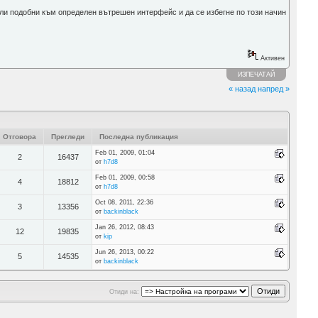
или подобни към определен вътрешен интерфейс и да се избегне по този начин
Активен
ИЗПЕЧАТАЙ
« назад
напред »
Отговора
Прегледи
Последна публикация
Feb 01, 2009, 01:04
2
16437
от
h7d8
Feb 01, 2009, 00:58
4
18812
от
h7d8
Oct 08, 2011, 22:36
3
13356
от
backinblack
Jan 26, 2012, 08:43
12
19835
от
kip
Jun 26, 2013, 00:22
5
14535
от
backinblack
Отиди на: