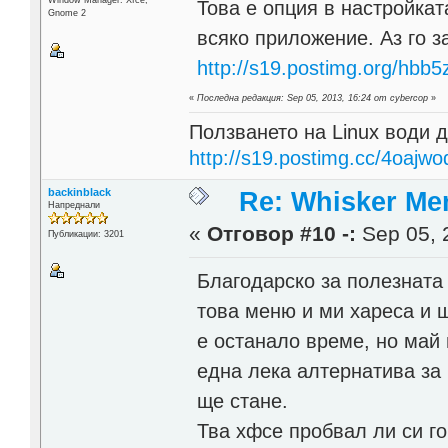
Това е опция в настройка
Gnome 2
всяко приложение. Аз го з
http://s19.postimg.org/hbb
«
Последна редакция: Sep 05, 2013, 16:24 от cybercop
»
Ползването на Linux води д
http://s19.postimg.cc/4oajwo
backinblack
Re: Whisker Me
Напреднали
«
Отговор #10 -:
Sep 05, 
Публикации: 3201
Благодарско за полезната
това меню и ми хареса и щ
е останало време, но май 
една лека алтернатива за
ще стане.
Тва хфсе пробвал ли си го