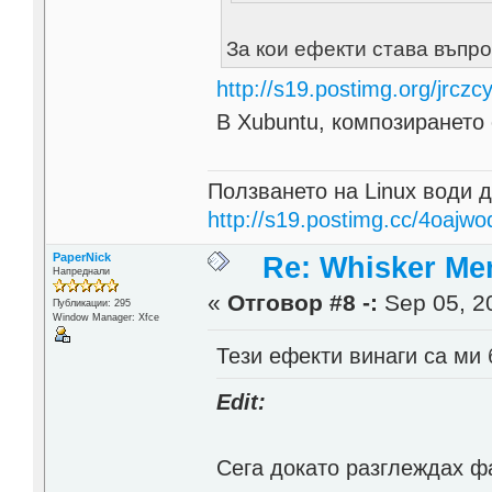
За кои ефекти става въпр
http://s19.postimg.org/jrczc
В Xubuntu, композирането
Ползването на Linux води д
http://s19.postimg.cc/4oajwo
PaperNick
Re: Whisker Me
Напреднали
«
Отговор #8 -:
Sep 05, 20
Публикации: 295
Window Manager: Xfce
Тези ефекти винаги са ми
Edit:
Сега докато разглеждах ф