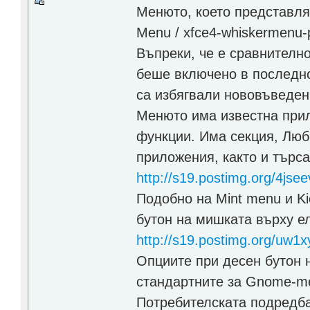
Менюто, което представля
Menu / xfce4-whiskermenu-p
Въпреки, че е сравнителн
беше включено в последнот
са избягвали нововъведен
Менюто има известна прили
функции. Има секция, Люб
приложения, както и търс
http://s19.postimg.org/4jse
Подобно на Mint menu и Ki
бутон на мишката върху е
http://s19.postimg.org/uw1
Опциите при десен бутон 
стандартните за Gnome-me
Потребителската подредба