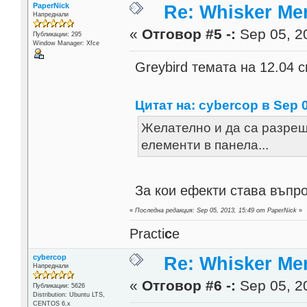
PaperNick
Re: Whisker Me
Напреднали
«
Отговор #5 -:
Sep 05, 20
Публикации: 295
Window Manager: Xfce
Greybird темата на 12.04 
Цитат на: cybercop в Sep 0
Желателно и да са разреш
елементи в панела...
За кои ефекти става въпр
«
Последна редакция: Sep 05, 2013, 15:49 от PaperNick
»
Practi
c
e
cybercop
Re: Whisker Me
Напреднали
«
Отговор #6 -:
Sep 05, 20
Публикации: 5626
Distribution: Ubuntu LTS,
CENTOS 6.x