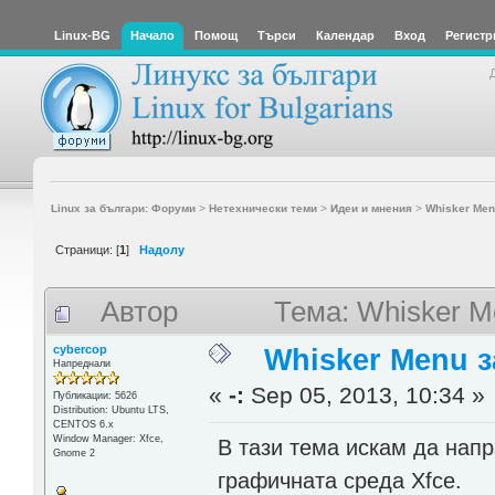
Linux-BG
Начало
Помощ
Търси
Календар
Вход
Регистр
Linux за българи: Форуми
>
Нетехнически теми
>
Идеи и мнения
>
Whisker Men
Страници: [
1
]
Надолу
Автор
Тема: Whisker M
cybercop
Whisker Menu з
Напреднали
«
-:
Sep 05, 2013, 10:34 »
Публикации: 5626
Distribution: Ubuntu LTS,
CENTOS 6.x
Window Manager: Xfce,
В тази тема искам да нап
Gnome 2
графичната среда Xfce.