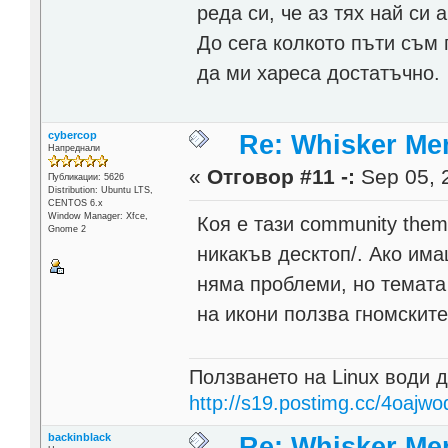
реда си, че аз тях най си
До сега колкото пъти съм 
да ми хареса достатъчно.
cybercop
Re: Whisker Me
Напреднали
«
Отговор #11 -:
Sep 05, 
Публикации: 5626
Distribution: Ubuntu LTS,
CENTOS 6.x
Window Manager: Xfce,
Коя е тази community them
Gnome 2
никакъв десктоп/. Ако има
няма проблеми, но темата
на икони ползва гномските
Ползването на Linux води д
http://s19.postimg.cc/4oajwo
backinblack
Re: Whisker Me