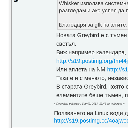
Whisker използва системна
разгледам и ако успея да
Благодаря за gtk пакетите
Новата Greybird е с тъмен
светъл.
Виж например календара, 
http://s19.postimg.org/tm44
Или аплета на NM
http://s
Така е и с менюто, незави
В старата Greybird, която
елементите беше тъмен, п
«
Последна редакция: Sep 05, 2013, 15:46 от cybercop
»
Ползването на Linux води д
http://s19.postimg.cc/4oajwo