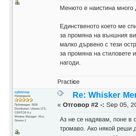
Менюто е наистина много
Единственото което ме спи
за промяна на външния ви
малко дървено с тези ост
за промяна на стиловете и
нагоди.
Practi
c
e
cybercop
Re: Whisker Me
Напреднали
«
Отговор #2 -:
Sep 05, 20
Публикации: 5626
Distribution: Ubuntu LTS,
CENTOS 6.x
Window Manager: Xfce,
Аз не се надявам, поне в
Gnome 2
тромаво. Ако някой реши д