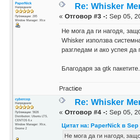
PaperNick
Re: Whisker Me
Напреднали
«
Отговор #3 -:
Sep 05, 20
Публикации: 295
Window Manager: Xfce
Не мога да ги нагодя, защ
Whisker използва системна
разгледам и ако успея да
Благодаря за gtk пакетите
Practi
c
e
cybercop
Re: Whisker Me
Напреднали
«
Отговор #4 -:
Sep 05, 20
Публикации: 5626
Distribution: Ubuntu LTS,
CENTOS 6.x
Цитат на: PaperNick в Sep 
Window Manager: Xfce,
Gnome 2
Не мога да ги нагодя, защ