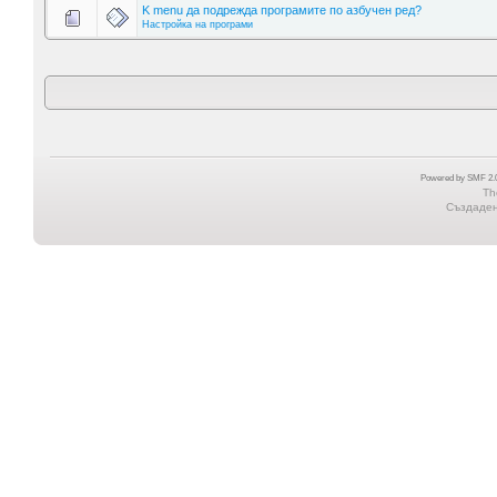
K menu да подрежда програмите по азбучен ред?
Настройка на програми
Powered by SMF 2.0
Th
Създадена