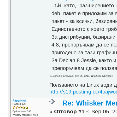
Тъй- като, разширението н
deb. пакет е приложим за 
пакет - за всички, базиран
Единственото с което тряб
За дистрибуции, базирани 
4.8, препоръчвам да се по
пригодено за тази графичн
За Debian 8 Jessie, както 
препоръчвам да се ползва
«
Последна редакция: Sep 05, 2013, 11:13 от cybercop
»
Ползването на Linux води д
http://s19.postimg.cc/4oajwo
PaperNick
Re: Whisker Me
Напреднали
«
Отговор #1 -:
Sep 05, 20
Публикации: 295
Window Manager: Xfce