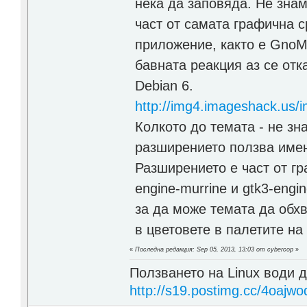
нека да заповяда. Не зна
част от самата графична с
приложение, както е GnoM
бавната реакция аз се отк
Debian 6.
http://img4.imageshack.us
Колкото до темата - не зн
разширението ползва имен
Разширението е част от гр
engine-murrine и gtk3-eng
за да може темата да обх
в цветовете в палетите на
«
Последна редакция: Sep 05, 2013, 13:03 от cybercop
»
Ползването на Linux води д
http://s19.postimg.cc/4oajwo