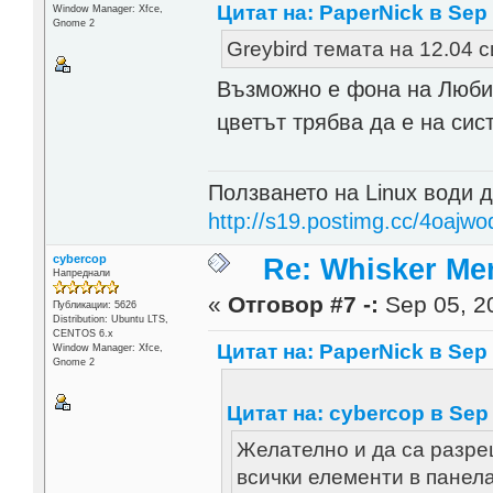
Цитат на: PaperNick в Sep 
Window Manager: Xfce,
Gnome 2
Greybird темата на 12.04 
Възможно е фона на Любим
цветът трябва да е на сис
Ползването на Linux води д
http://s19.postimg.cc/4oajwo
cybercop
Re: Whisker Me
Напреднали
«
Отговор #7 -:
Sep 05, 20
Публикации: 5626
Distribution: Ubuntu LTS,
CENTOS 6.x
Цитат на: PaperNick в Sep 
Window Manager: Xfce,
Gnome 2
Цитат на: cybercop в Sep 
Желателно и да са разре
всички елементи в панела.