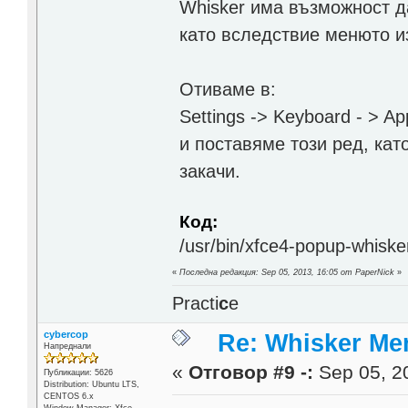
Whisker има възможност д
като вследствие менюто и
Отиваме в:
Settings -> Keyboard - > App
и поставяме този ред, кат
закачи.
Код:
/usr/bin/xfce4-popup-whisk
«
Последна редакция: Sep 05, 2013, 16:05 от PaperNick
»
Practi
c
e
cybercop
Re: Whisker Me
Напреднали
«
Отговор #9 -:
Sep 05, 20
Публикации: 5626
Distribution: Ubuntu LTS,
CENTOS 6.x
Window Manager: Xfce,