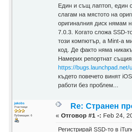
Един и същ лаптоп, един 
слагам на мястото на ориг
оригиналния диск нямам н
7.0.3. Когато сложа SSD-т
този компютър, а Mint-a м
код. Де факто няма никакъ
Намерих репортнат същия 
https://bugs.launchpad.net
където повечето винят iOS
работи без проблем...
jakobs
Re: Странен пр
Участници
«
Отговор #1 -:
Feb 24, 20
Публикации: 6
Регистрирай SSD-то в iTun