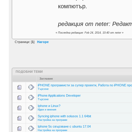
компютър.
редакция от neter: Реда
«
Последна редакция: Feb 24, 2014, 10:40 от neter
»
Страници: [
1
]
Нагоре
ПОДОБНИ ТЕМИ
Заглавие
iPHONE програмисти за супер проекти, Работа по iPHONE пр
Търсене
iPhone Applications Developer
Търсене
Iphone и Linux?
Идеи и мнения
Syncing iphone with solusos 1.1 64bit
Настройка на програми
Iphone 5s свързване с ubuntu 17.04
Настройка на програми