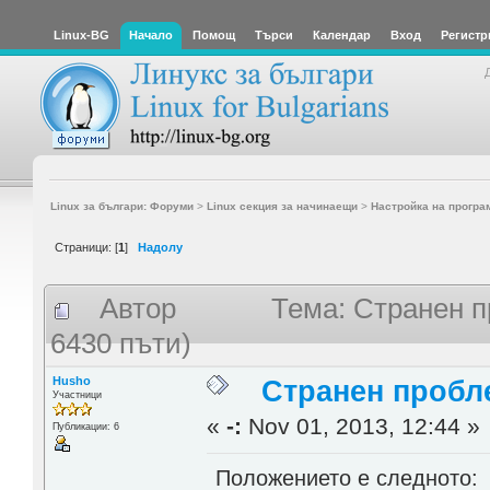
Linux-BG
Начало
Помощ
Търси
Календар
Вход
Регистр
Linux за българи: Форуми
>
Linux секция за начинаещи
>
Настройка на програ
Страници: [
1
]
Надолу
Автор
Тема: Странен п
6430 пъти)
Husho
Странен пробле
Участници
«
-:
Nov 01, 2013, 12:44 »
Публикации: 6
Положението е следното: