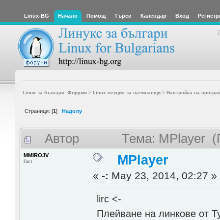
Linux-BG
Начало
Помощ
Търси
Календар
Вход
Регистр
Linux за българи: Форуми
>
Linux секция за начинаещи
>
Настройка на програ
Страници: [
1
]
Надолу
Автор
Тема: MPlayer (
MMIROJV
MPlayer
Гост
«
-:
May 23, 2014, 02:27 »
lirc <-
Плейване на линкове от Туб