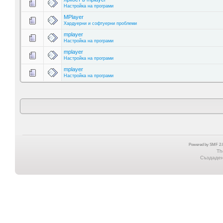
Настройка на програми
MPlayer
Хардуерни и софтуерни проблеми
mplayer
Настройка на програми
mplayer
Настройка на програми
mplayer
Настройка на програми
Powered by SMF 2.0
Th
Създадена