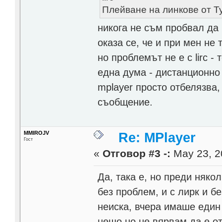
Плейване на линкове от Туб
никога не съм пробвал да 
оказа се, че и при мен не т
но проблемът не е с lirc -
една дума - дистанционн
mplayer просто отбелязва,
съобщение.
MMIROJV
Re: MPlayer
Гост
«
Отговор #3 -:
May 23, 2
Да, така е, но преди няко
без проблем, и с лирк и б
неиска, вчера имаше един 
нещо но не вярвам да е от