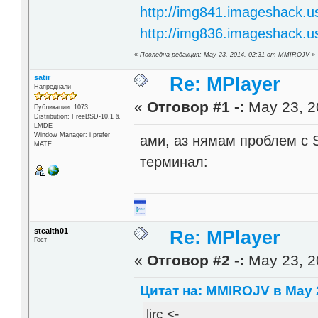
http://img841.imageshack.u
http://img836.imageshack.u
«
Последна редакция: May 23, 2014, 02:31 от MMIROJV
»
satir
Re: MPlayer
Напреднали
«
Отговор #1 -:
May 23, 2
Публикации: 1073
Distribution: FreeBSD-10.1 &
LMDE
Window Manager: i prefer
ами, аз нямам проблем с 
MATE
терминал:
stealth01
Re: MPlayer
Гост
«
Отговор #2 -:
May 23, 2
Цитат на: MMIROJV в May 2
lirc <-