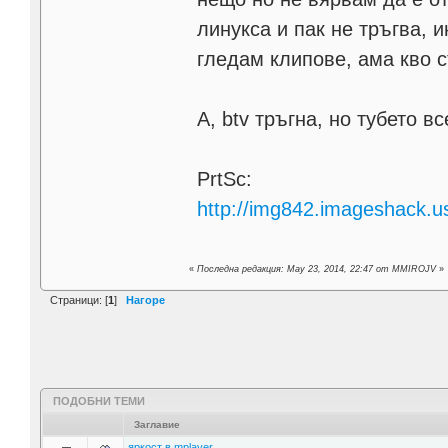
линукса и пак не тръгва, 
гледам клипове, ама кво с
А, btv тръгна, но тубето в
PrtSc:
http://img842.imageshack.
«
Последна редакция: May 23, 2014, 22:47 от MMIROJV
»
Страници: [
1
]
Нагоре
ПОДОБНИ ТЕМИ
Заглавие
яркост в mplayer