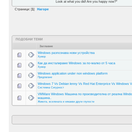
Look at what you did! Are you happy now?"
Страници: [
1
]
Нагоре
ПОДОБНИ ТЕМИ
Заглавие
Windows разпознава нови устройства
Хумор
Как да инсталираме Windows за по-малко от 5 часа
Хумор
Windows application under non windows platform
Предлагане
Windows 7 Vs Debian lenny Vs Red Hat Enterprice Vs Windows V
Системна Сигурност
VMWare Windows Машина по производителна от реална Wind
машина..
Живота, вселената и някакви други глупости