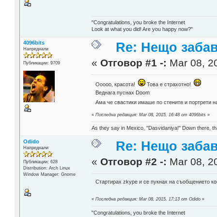
"Congratulations, you broke the Internet
Look at what you did! Are you happy now?"
4096bits
Re: Нещо заба
Напреднали
«
Отговор #1 -:
Mar 08, 20
Публикации: 9709
Ооооо, красота!
Това е страхотно!
Веднага пуснах Doom
Ама че свастики имаше по стените и портрети на
«
Последна редакция: Mar 08, 2015, 16:48 от 4096bits
»
As they say in Mexico, "Dasvidaniya!" Down there, th
Odido
Re: Нещо заба
Напреднали
«
Отговор #2 -:
Mar 08, 20
Публикации: 628
Distribution: Arch Linux
Window Manager: Gnome
Стартирах zkype и се пукнах на съобщението ко
«
Последна редакция: Mar 08, 2015, 17:13 от Odido
»
"Congratulations, you broke the Internet