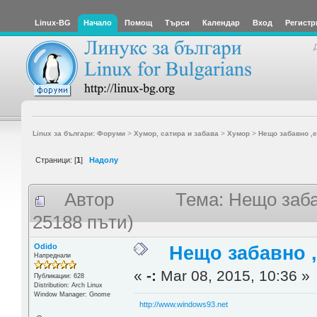
Linux-BG
Начало
Помощ
Търси
Календар
Вход
Регистр
Linux за българи: Форуми
>
Хумор, сатира и забава
>
Хумор
>
Нещо забавно ,
Страници: [
1
]
Надолу
Автор
Тема: Нещо заба
25188 пъти)
Odido
Нещо забавно 
Напреднали
«
-:
Mar 08, 2015, 10:36 »
Публикации: 628
Distribution: Arch Linux
Window Manager: Gnome
http://www.windows93.net