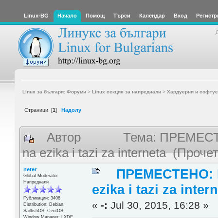
Linux-BG
Начало
Помощ
Търси
Календар
Вход
Регистр
Linux за българи: Форуми
>
Linux секция за напреднали
>
Хардуерни и софтуе
Страници: [
1
]
Надолу
Автор
Тема: ПРЕМЕСТЕ
na ezika i tazi za interneta (Проч
neter
ПРЕМЕСТЕНО: Ka
Global Moderator
Напреднали
ezika i tazi za inter
Публикации: 3408
«
-:
Jul 30, 2015, 16:28 »
Distribution: Debian,
SailfishOS, CentOS
Window Manager: LXDE,