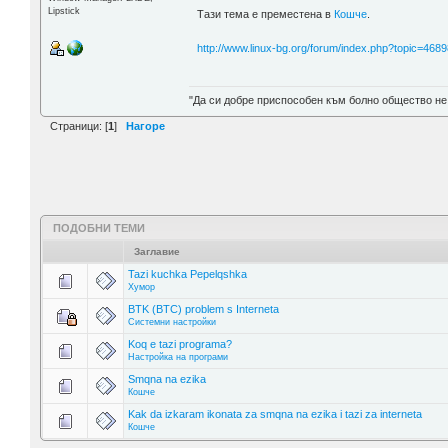
Lipstick
Тази тема е преместена в
Кошче
.
http://www.linux-bg.org/forum/index.php?topic=4689
"Да си добре приспособен към болно общество не
Страници: [
1
]
Нагоре
ПОДОБНИ ТЕМИ
Заглавие
Tazi kuchka Pepelqshka
Хумор
BTK (BTC) problem s Interneta
Системни настройки
Koq e tazi programa?
Настройка на програми
Smqna na ezika
Кошче
Kak da izkaram ikonata za smqna na ezika i tazi za interneta
Кошче