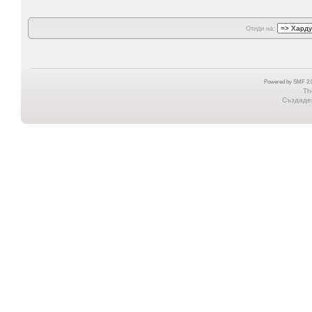
Отиди на:
Powered by SMF 2.0
Th
Създаден