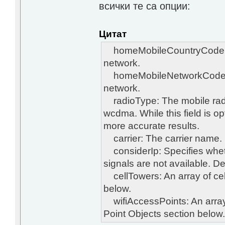
всички те са опции:
Цитат
homeMobileCountryCode: Th
network.
homeMobileNetworkCode: T
network.
radioType: The mobile radi
wcdma. While this field is opt
more accurate results.
carrier: The carrier name.
considerIp: Specifies whether
signals are not available. Def
cellTowers: An array of cel
below.
wifiAccessPoints: An array 
Point Objects section below