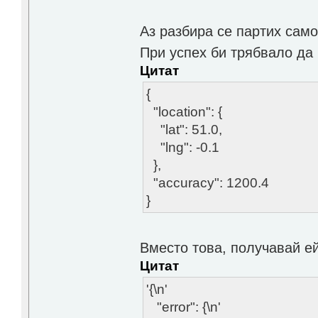
Аз разбира се партих само {
При успех би трябвало да
Цитат
{
"location": {
"lat": 51.0,
"lng": -0.1
},
"accuracy": 1200.4
}
Вместо това, получавай ей
Цитат
'{\n'
"error": {\n'