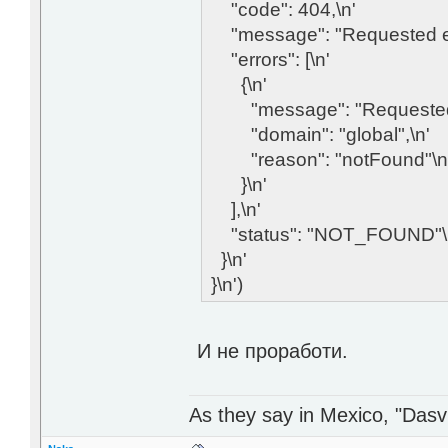
"code": 404,\n'
"message": "Requested enti
"errors": [\n'
{\n'
"message": "Requested en
"domain": "global",\n'
"reason": "notFound"\n
}\n'
],\n'
"status": "NOT_FOUND"\
}\n'
}\n')
И не проработи.
As they say in Mexico, "Dasvi