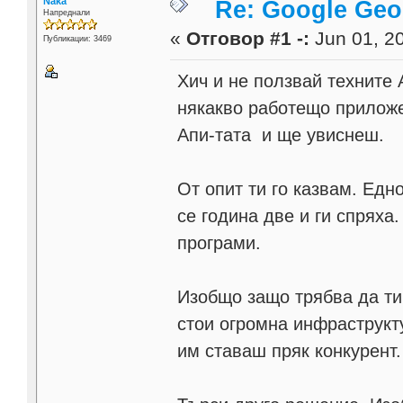
Naka
Re: Google Geo
Напреднали
«
Отговор #1 -:
Jun 01, 20
Публикации: 3469
Хич и не ползвай техните
някакво работещо приложе
Апи-тата и ще увиснеш.
От опит ти го казвам. Едн
се година две и ги спряха
програми.
Изобщо защо трябва да ти 
стои огромна инфраструкту
им ставаш пряк конкурент.