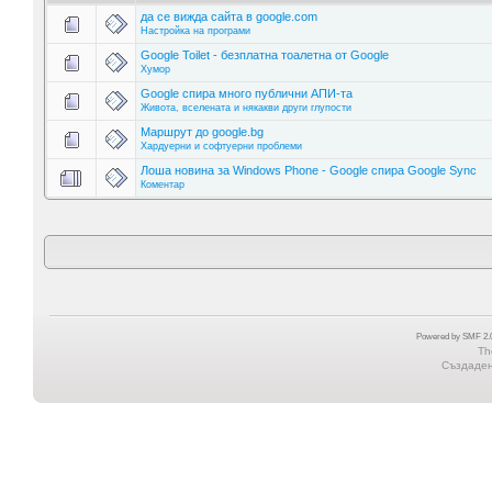
да се вижда сайта в google.com
Настройка на програми
Google Toilet - безплатна тоалетна от Google
Хумор
Google спира много публични АПИ-та
Живота, вселената и някакви други глупости
Маршрут до google.bg
Хардуерни и софтуерни проблеми
Лоша новина за Windows Phone - Google спира Google Sync
Коментар
Powered by SMF 2.0
Th
Създадена