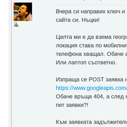
Вчера си направих ключ и 
сайта си. Нъцки!
Целта ми е да взема геогр
локация става по мобилните
телефона хващал. Обаче аз
Или лаптоп съответно.
Изпраща се POST заявка на
https://www.googleapis.com
Обаче връща 404, а след н
пет заявки?!
Към заявката задължителн