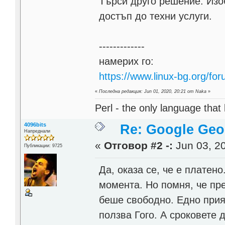
Търси друго решение. Изо
достъп до техни услуги.
-------------
намерих го:
https://www.linux-bg.org/fo
«
Последна редакция: Jun 01, 2020, 20:21 от Naka
»
Perl - the only language that
4096bits
Re: Google Geo
Напреднали
«
Отговор #2 -:
Jun 03, 20
Публикации: 9725
Да, оказа се, че е платено
момента. Но помня, че пре
беше свободно. Едно прия
ползва Гого. А сроковете 