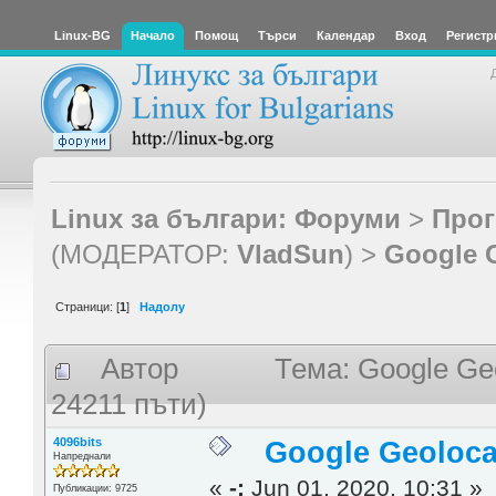
Linux-BG
Начало
Помощ
Търси
Календар
Вход
Регистр
Linux за българи: Форуми
>
Прог
(МОДЕРАТОР:
VladSun
) >
Google G
Страници: [
1
]
Надолу
Автор
Тема: Google Ge
24211 пъти)
4096bits
Google Geoloca
Напреднали
«
-:
Jun 01, 2020, 10:31 »
Публикации: 9725