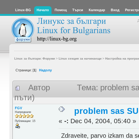
Linux-BG
Начало
Помощ
Търси
Календар
Вход
Регистр
Linux за българи: Форуми
>
Linux секция за начинаещи
>
Настройка на програ
Страници: [
1
]
Надолу
Автор
Тема: problem s
пъти)
FGV
problem sas SU
Напреднали
«
-:
Dec 04, 2004, 05:40 »
Публикации: 15
Zdraveite, parvo izkam da se 