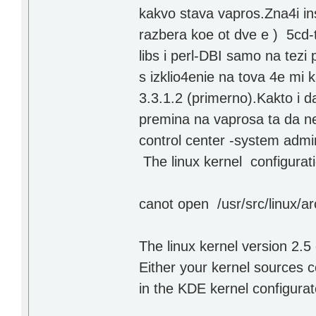
kakvo stava vapros.Zna4i in
razbera koe ot dve e ) 5cd-t
libs i perl-DBI samo na tezi 
s izklio4enie na tova 4e mi 
3.3.1.2 (primerno).Kakto i 
premina na vaprosa ta da ne
control center -system admin
The linux kernel configurati
canot open /usr/src/linux/ar
The linux kernel version 2.5
Either your kernel sources c
in the KDE kernel configurat