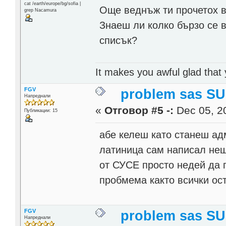
cat /earth/europe/bg/sofia |
Още веднъж ти прочетох вт
grep Nacamura
Знаеш ли колко бързо се 
списък?
It makes you awful glad that
FGV
problem sas SU
Напреднали
«
Отговор #5 -:
Dec 05, 20
Публикации: 15
абе келеш като станеш адм
латиница сам написал нещо
от СУСЕ просто недей да п
пробмема както всички ост
FGV
problem sas SU
Напреднали