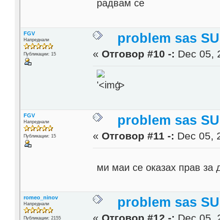
радвам се
FGV
problem sas SU
Напреднали
«
Отговор #10 -:
Dec 05, 
Публикации: 15
'>
FGV
problem sas SU
Напреднали
«
Отговор #11 -:
Dec 05, 
Публикации: 15
ми маи се оказах прав за
romeo_ninov
problem sas SU
Напреднали
«
Отговор #12 -:
Dec 05, 
Публикации: 2155