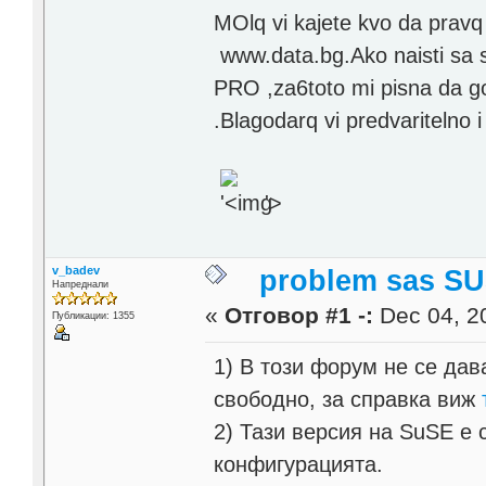
MOlq vi kajete kvo da pravq C
www.data.bg.Ako naisti sa 
PRO ,za6toto mi pisna da go
.Blagodarq vi predvaritelno
'>
v_badev
problem sas SU
Напреднали
«
Отговор #1 -:
Dec 04, 20
Публикации: 1355
1) В този форум не се дав
свободно, за справка виж
2) Тази версия на SuSE е 
конфигурацията.