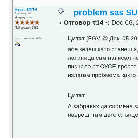
Agent_SMITH
problem sas SU
Administrator
Напреднали
«
Отговор #14 -:
Dec 06, 
Публикации: 3082
Цитат
(FGV @ Дек. 05 20
matrix kernel module
абе келеш като станеш а
латиница сам написал не
писнало от СУСЕ просто 
излагам пробмема както в
Цитат
А забравих да спомена з
навреш там дето слънце