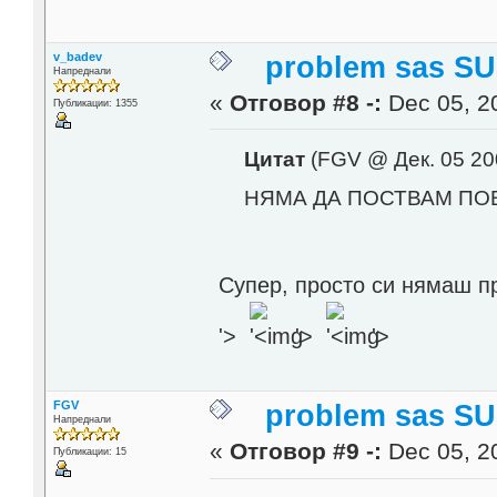
v_badev
problem sas SU
Напреднали
«
Отговор #8 -:
Dec 05, 20
Публикации: 1355
Цитат
(FGV @ Дек. 05 20
НЯМА ДА ПОСТВАМ ПО
Супер, просто си нямаш п
'>
'>
'>
FGV
problem sas SU
Напреднали
«
Отговор #9 -:
Dec 05, 20
Публикации: 15