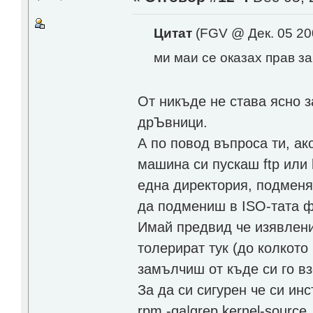
Цитат
(FGV @ Дек. 05 20
ми маи се оказах прав з
От никъде не става ясно з
дрЪвници.
А по повод въпроса ти, ак
машина си пускаш ftp или
една директория, подмен
да подмениш в ISO-тата фа
Имай предвид че изявления 
толерират тук (до колкото
замълчиш от къде си го вз
За да си сигурен че си ин
rpm -qa|grep kernel-source