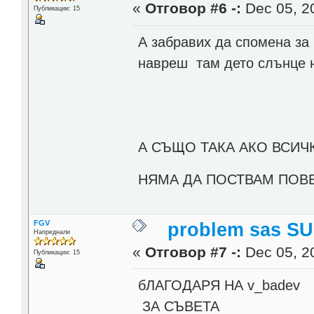
«
Отговор #6 -:
Dec 05, 20
Публикации: 15
А забравих да спомена за
навреш там дето слънце 
А СЪЩО ТАКА АКО ВСИЧК
НЯМА ДА ПОСТВАМ ПОВ
FGV
problem sas SU
Напреднали
«
Отговор #7 -:
Dec 05, 20
Публикации: 15
бЛАГОДАРЯ НА v_badev
ЗА СЪВЕТА