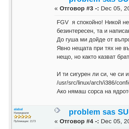
«
Отговор #3 -:
Dec 05, 20
FGV я спокойно! Никой не 
безинтересен, та и написа
До гуша ми дойде от въпр
Явно нещата при тях не въ
нещо, но както казват бра
И ти сигурен ли си, че си 
/usr/src/linux/arch/i386/confi
Ако нямаш сорса на ядрот
alabal
problem sas SU
Напреднали
«
Отговор #4 -:
Dec 05, 20
Публикации: 2173