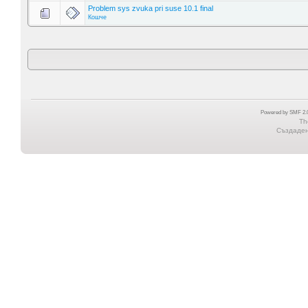
Problem sys zvuka pri suse 10.1 final
Кошче
Powered by SMF 2.0
Th
Създадена