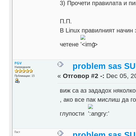
3) Прочети правилата и п
П.П.
В Linux правилният начин
четене
'>
FGV
problem sas SU
Напреднали
«
Отговор #2 -:
Dec 05, 20
Публикации: 15
виж са аз зададох няколко
, ако все пак мислиш да г
глупости
Гост
problem sas SU