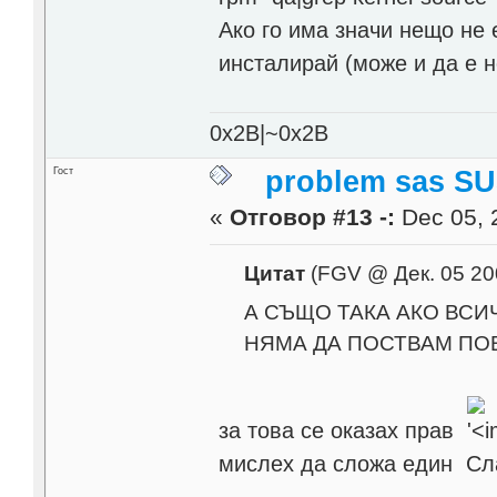
Ако го има значи нещо не 
инсталирай (може и да е
0x2B|~0x2B
Гост
problem sas SU
«
Отговор #13 -:
Dec 05, 
Цитат
(FGV @ Дек. 05 20
А СЪЩО ТАКА АКО ВСИ
НЯМА ДА ПОСТВАМ ПО
за това се оказах прав
мислех да сложа един Сл