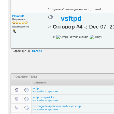
10 години ябълкова диета стигат, стигат!
PlamenB
vsftpd
Напреднали
«
Отговор #4 -:
Dec 07, 20
Публикации: 62
10x
'>
и това е инфо
'>
Страници: [
1
]
Нагоре
ПОДОБНИ ТЕМИ
Заглавие
vsftpd
Настройка на програми
vsftpd + symlinks
Настройка на програми
Ne moga da izpolzvam mkdir vyv vsftpd
Настройка на програми