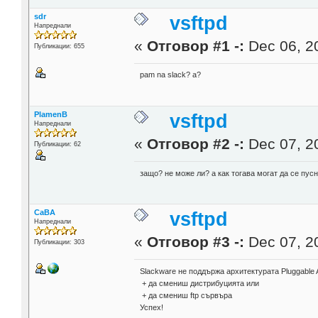
sdr
vsftpd
Напреднали
«
Отговор #1 -:
Dec 06, 20
Публикации: 655
pam na slack? a?
PlamenB
vsftpd
Напреднали
«
Отговор #2 -:
Dec 07, 20
Публикации: 62
защо? не може ли? а как тогава могат да се пу
CaBA
vsftpd
Напреднали
«
Отговор #3 -:
Dec 07, 20
Публикации: 303
Slackware не поддържа архитектурата Pluggable A
+ да смениш дистрибуцията или
+ да смениш ftp сървъра
Успех!