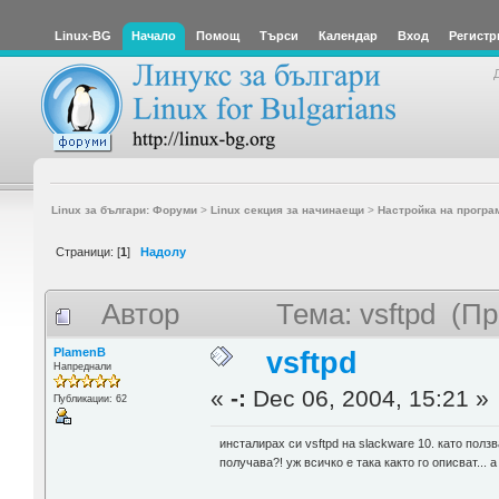
Linux-BG
Начало
Помощ
Търси
Календар
Вход
Регистр
Linux за българи: Форуми
>
Linux секция за начинаещи
>
Настройка на програ
Страници: [
1
]
Надолу
Автор
Тема: vsftpd (П
PlamenB
vsftpd
Напреднали
«
-:
Dec 06, 2004, 15:21 »
Публикации: 62
инсталирах си vsftpd на slackware 10. като пол
получава?! уж всичко е така както го описват... а