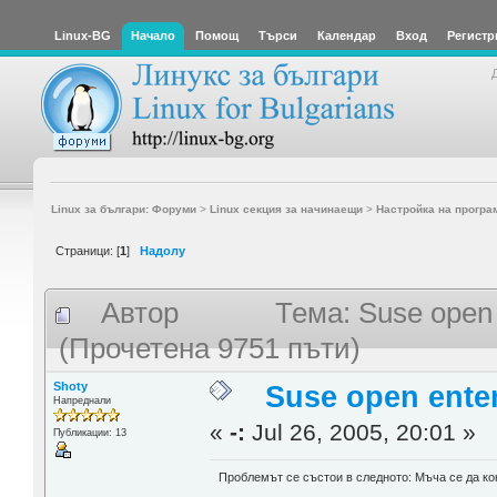
Linux-BG
Начало
Помощ
Търси
Календар
Вход
Регистр
Linux за българи: Форуми
>
Linux секция за начинаещи
>
Настройка на програ
Страници: [
1
]
Надолу
Автор
Тема: Suse open
(Прочетена 9751 пъти)
Shoty
Suse open ente
Напреднали
«
-:
Jul 26, 2005, 20:01 »
Публикации: 13
Проблемът се състои в следното: Мъча се да ко