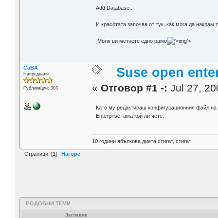
Add Database..
И красотата започва от тук, как мога да накрам 
Моля ви метнете едно рамо
'>
CaBA
Suse open ente
Напреднали
«
Отговор #1 -:
Jul 27, 20
Публикации: 303
Като му редактираш конфигурационния файл на "
Enterprise, ама кой ли чете.
10 години ябълкова диета стигат, стигат!
Страници: [
1
]
Нагоре
ПОДОБНИ ТЕМИ
Заглавие