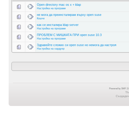
Open directory mac os x + ldap
Настройка на програми
не мога да преинсталирам върху open suse
Кошче
как се инсталира ldap server
Настройка на програми
ПРОБЛЕМ С МИШКАТА ПРИ open suse 10.3
Настройка на програми
Здравейте сложих си open suse но немога да настроя
Настройка на хардуер
Powered by SMF 2.0
Th
Създадена