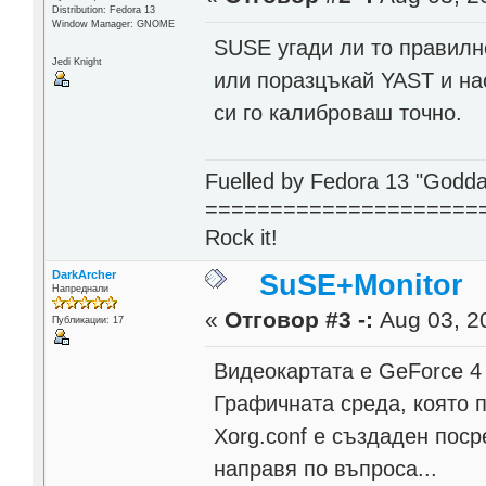
Distribution: Fedora 13
Window Manager: GNOME
SUSE угади ли то правилн
Jedi Knight
или поразцъкай YAST и на
си го калиброваш точно.
Fuelled by Fedora 13 "Godda
=====================
Rock it!
DarkArcher
SuSE+Monitor
Напреднали
«
Отговор #3 -:
Aug 03, 20
Публикации: 17
Видеокартата е GeForce 4
Графичната среда, която по
Xorg.conf e създаден поср
направя по въпроса...