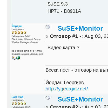
SuSE 9.3
HP71 - D8901A
Йордан
SuSE+Monitor
Напреднали
«
Отговор #1 -:
Aug 03, 20
Публикации: 1451
Distribution: Ubuntu / Gentoo
Window Manager: Gnome
Видео карта ?
не е важно колко ти е голяма
пишката, а какво можеш с нея
Всеки пост - отговор на въп
Йордан Георгиев
http://ygeorgiev.net/
Lord Bad
SuSE+Monitor
Напреднали
«
Отговор #2 -:
Aug 03, 20
Публикации: 1667