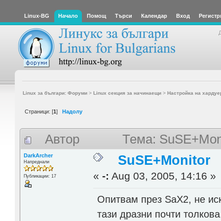
Linux-BG
Начало
Помощ
Търси
Календар
Вход
Регистр
Linux за българи: Форуми
>
Linux секция за начинаещи
>
Настройка на хардуе
Страници: [
1
]
Надолу
Автор
Тема: SuSE+Moni
DarkArcher
SuSE+Monitor
Напреднали
«
-:
Aug 03, 2005, 14:16 »
Публикации: 17
Опитвам през SaX2, не иск
тази дразни почти толкова