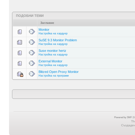
ПОДОБНИ ТЕМИ
Заглавие
Monitor
Настройка на хардуер
SuSE 9.3 Monitor Problem
Настройка на хардуер
Suse monitor hertz
Настройка на хардуер
External Monitor
Настройка на хардуер
Blitzed Open Proxy Monitor
Настройка на програми
Powered by SMF 2.0
Th
Създадена