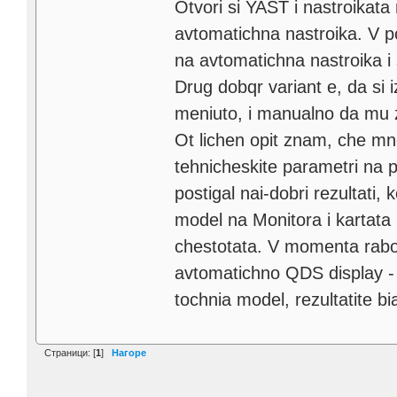
Otvori si YAST i nastroikata 
avtomatichna nastroika. V 
na avtomatichna nastroika i
Drug dobqr variant e, da si
meniuto, i manualno da mu 
Ot lichen opit znam, che mn
tehnicheskite parametri na p
postigal nai-dobri rezultati
model na Monitora i kartata i
chestotata. V momenta rabo
avtomatichno QDS display - 
tochnia model, rezultatite bi
Страници: [
1
]
Нагоре