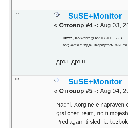
Гост
SuSE+Monitor
«
Отговор #4 -:
Aug 03, 20
Цитат
(DarkArcher @ Авг. 03 2005,16:21)
Xorg.conf e създаден посредством YaST, т.е
дрън дрън
Гост
SuSE+Monitor
«
Отговор #5 -:
Aug 04, 20
Nachi, Xorg ne e napraven o
grafichen rejim, no ti mojesh
Predlagam ti slednia bezbol