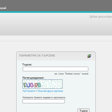
ирай
Добре дошъл/до
ПАРАМЕТРИ ЗА ТЪРСЕНЕ
Търси:
пр.
Linux "Debian Lenny" -sound
Потвърждение:
Чуй буквите
/
Поискай друга картинка
Напишете буквите видими в картинката: