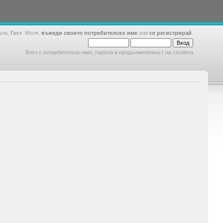
шла,
Гост
. Моля,
въведи своето потребителско име
или
се регистрирай
.
Влез с потребителско име, парола и продължителност на сесията