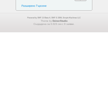
Разширено Търсене
Powered by SMF 2.0 Beta 4
|
SMF © 2006, Simple Machines LLC
Theme by
DzinerStudio
Създадена за 0.023 сек с 9 заявки.