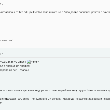
0 »
инсталираш от live cd.При Gentoo това никога не е било добър вариант.Прочети в сайт
.само тип!
7 »
турата (x86 vs amd64
'>
)
рал с правилния профил
ерсия на perl - става с
то много - може да се окаже дори лош флаг на perl или нещо друго. Инак лога може да 
 инсталация на Gentoo - по-културно ми се чини, макар да не разпознава винаги някоя
е!