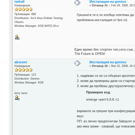
tarball
Инсталация на gentoo
Напреднали
«
Отговор #1 -:
Feb 29, 2008, 20:5
Публикации: 896
Грешката ти е,че изобщо опитваш да 
Distribution: Arch linux;Debian Testing;
проблемна инсталация от live cd.
Ubuntu
Window Manager: KDE;MATE;Xfce
Едно време бях спортен тип,сега съм..
The Future is OPEN!
abscent
Инсталация на gentoo
Напреднали
«
Отговор #2 -:
Mar 02, 2008, 16:1
Публикации: 123
1. надявам се не си объркал архитек
Distribution: Gentoo
2. може да провериш дали си старти
Window Manager: KDE
3. може да пробваш друга(различна) в
Примерен код
lamy lazer
emerge =perl-5.8.8.-r1
варианти за грешки при конфигуриране
вкус
ПП: аз лично предпочитам Sabayon за
ако има грижи - свиркай, ще помагам