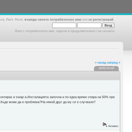
шла,
Гост
. Моля,
въведи своето потребителско име
или
се регистрирай
.
Влез с потребителско име, парола и продължителност на сесията
« назад
напред »
ИЗПЕЧАТАЙ
 монтирах и swap-a.Инсталацията започна и по една време спира на 50% при
ря.Къде може да е проблема?На някой друг да му се е случвало?
Активен