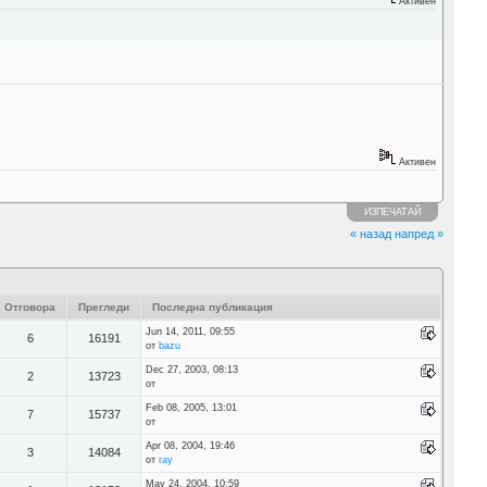
Активен
Активен
ИЗПЕЧАТАЙ
« назад
напред »
Отговора
Прегледи
Последна публикация
Jun 14, 2011, 09:55
6
16191
от
bazu
Dec 27, 2003, 08:13
2
13723
от
Feb 08, 2005, 13:01
7
15737
от
Apr 08, 2004, 19:46
3
14084
от
ray
May 24, 2004, 10:59