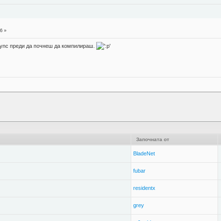
6 »
sync преди да почнеш да компилираш.
Започната от
BladeNet
fubar
residentx
grey