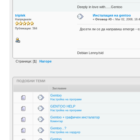
Deeply in love with......Gentoo
triplek
Инсталация на gentoo
Напреднали
«
Отговор #3 -:
Mar 02, 2008, 16:4
Публикации: 564
Досети ли се да направиш emerge --
Debian Lenny/sid
Страници: [
1
]
Нагоре
ПОДОБНИ ТЕМИ
Заглавие
Gentoo
Настройка на програми
GENTOO HELP
Настройка на програми
Gentoo + графичен инсталатор
Коментар
Gentoo...?
Настройка на хардуер
Gentoo