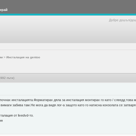
ирай
Добре дошъл/до
ми
>
Инсталация на gentoo
992 пъти)
започнах инсталацията.Форматирах дяла за инсталация монтирах го като / слеедд това
 и вимаги забива там.Не мога да видя лог-а защото като го натисна конзолата се затва
алация от livedvd-то.
ия