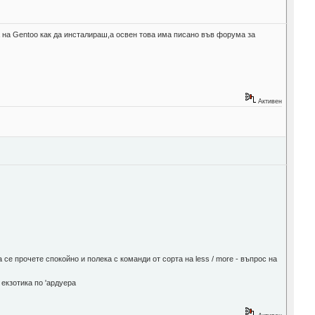
а на Gentoo как да инсталираш,а освен това има писано във форума за
Активен
се прочете спокойно и полека с команди от сорта на less / more - въпрос на
 екзотика по 'ардуера