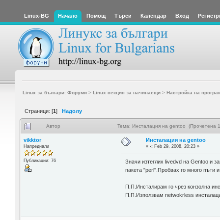
Linux-BG
Начало
Помощ
Търси
Календар
Вход
Регистр
Linux за българи: Форуми
>
Linux секция за начинаещи
>
Настройка на програ
Страници: [
1
]
Надолу
Автор
Тема: Инсталация на gentoo (Прочетена 1
vikktor
Инсталация на gentoo
Напреднали
«
-:
Feb 29, 2008, 20:23 »
Публикации: 76
Значи изтеглих livedvd на Gentoo и 
пакета "perl".Пробвах го много пъти
П.П.Инсталирам го чрез конзолна инст
П.П.Използвам netwokrless инсталац