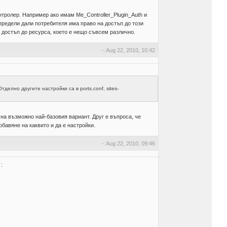
нтролер. Например ако имам Me_Controller_Plugin_Auth и
 определи дали потребителя има право на достъп до този
а достъп до ресурса, което е нещо съвсем различно.
-: Aug 22, 2010, 10:42
елно другите настройки са в ports.conf, sites-
 на възможно най-базовия вариант. Друг е въпроса, че
бавяне на каквито и да е настройки.
-: Aug 22, 2010, 09:46
: