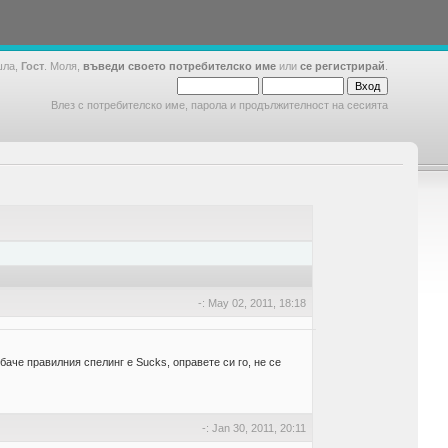
шла,
Гост
. Моля,
въведи своето потребителско име
или
се регистрирай
.
Влез с потребителско име, парола и продължителност на сесията
-: May 02, 2011, 18:18
баче правилния спелинг е Sucks, оправете си го, не се
-: Jan 30, 2011, 20:11