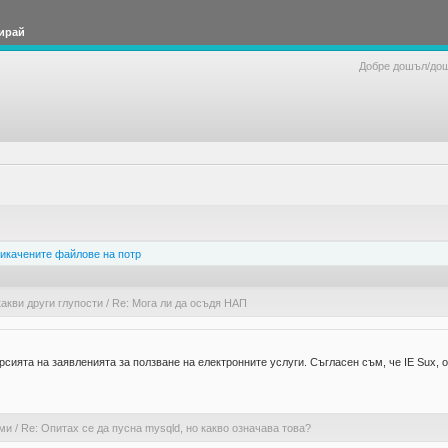
ирай
Добре дошъл/до
икачените файлове на потр
акви други глупости
/
Re: Мога ли да осъдя НАП
рсията на заявленията за ползване на електронните услуги. Съгласен съм, че IE Sux, о
ами
/
Re: Опитах се да пусна mysqld, но какво означава това?