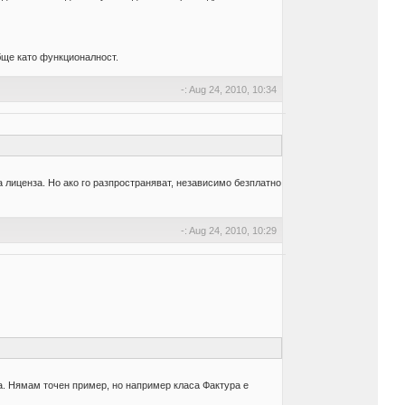
бще като функционалност.
-: Aug 24, 2010, 10:34
на лиценза. Но ако го разпространяват, независимо безплатно
-: Aug 24, 2010, 10:29
ка. Нямам точен пример, но например класа Фактура е