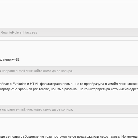
RewriteRule в .htaccess
1&category=$2
а направя e-mail линк който само да се копира.
обвах с Evolution и HTML форматирано писмо - не го преобразува в имейл линк, можеш
оградя със span или pre тагове, но няма разлика - не го интерпретира като имейл адрес,
а направя e-mail линк който само да се копира.
, ще се появи събощение, че този протокол не се поддържа или нещо такова. Но можеш