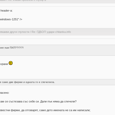
header-a:
=windows-1251" />
якакви други глупости
/
Re: ГДБОП удари chitanka.info
ние към ПХП??!?!?!
е храни
се само две фирми и едната го е спечелила.
ласено:
- сам се състезава със себе си. Дали пък няма да спечели?
известни фирми, да отговарят, само дето имената не са им написали;