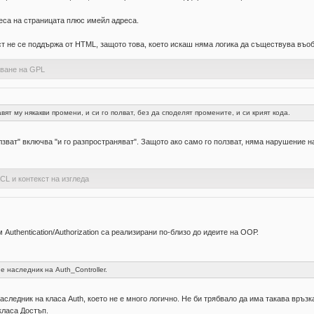
реса на страницата плюс имейл адреса.
ст не се поддържа от HTML, защото това, което искаш няма логика да съществува въо
ване на GPL
вят му някакви промени, и си го полват, без да споделят промените, и си крият кода.
олзват" включва "и го разпространяват". Защото ако само го ползват, няма нарушение 
ACL и контекст на изгледа
 Authentication/Authorization са реализирани по-близо до идеите на ООР.
 наследник на Auth_Controller.
аследник на класа Auth, което не е много логично. Не би трябвало да има такава връз
класа Достъп.