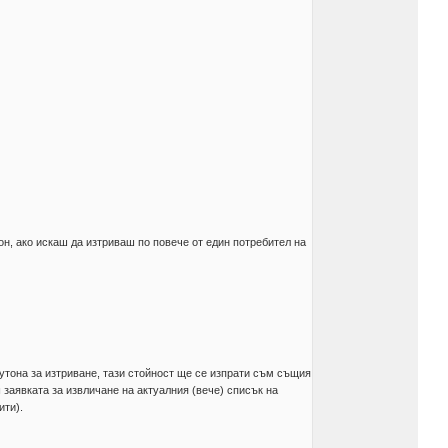
он, ако искаш да изтриваш по повече от един потребител на
утона за изтриване, тази стойност ще се изпрати съм същия
 заявката за извличане на актуалния (вече) списък на
ити).