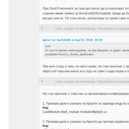
При Zend Framework за тази цел могат да се използват пл
отделно имам заявка за /invoice/id/2/format/pdf, преди д
ресурс или не. По този начин, контролера се грижи само и
8
Linux секция за начинаещи
/
Настройка на прогр
Цитат на: backtolife в Aug 22, 2010, 10:19
//off
От доста време наблюдавам, че във форума се дават примери
available/<много_vhosts_файлове>.
При мен също е така, но както казах, не съм запознат с 
httpd.conf така или иначе все още не само съществува и 
9
Linux секция за начинаещи
/
Настройка на прогр
Не съм запознат с това как са организирани конфигурацио
1. Провери дали е указано на Apache за зарежда модула з
Код:
LoadModule php5_module modules/libphp5.so
2. Провери дали е указано на Apache да третира правилн
Код: