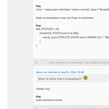
Код:
echo " <input type='checkbox' name='users[]' value='".$row['id']
Кода за изтриване също ще бъде по-различен:
Код:
if($_POST['id'] > 0){
foreach($_POST['users'] as $id){
mysql_query("DELETE FROM users WHERE (id = '".$id."')"
}
}
11
Linux секция за начинаещи
/
Настройка на прог
Цитат на: heminei в Aug 02, 2010, 13:40
Може ли малко повече информация?
Debian way:
Код:
sudo a2enmod rewrite
12
Linux секция за начинаещи
/
Настройка на прог