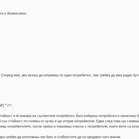
ите е безмислено:
. Според мен, ако искаш да изтриваш по един потребител, там трябва да има радио бут
."' />";
стойност е id номера на съответния потребител. Като избереш потребител и натиснеш б
id със стойност по-голяма от нула) и ще изтрие потребителя. Едва след това ще сложиш
имаш потребителите, после триеш и показваш списък с потребители, които вече са изтр
ава трябва да използваш чек бокс и стойностите да се предават като масив: