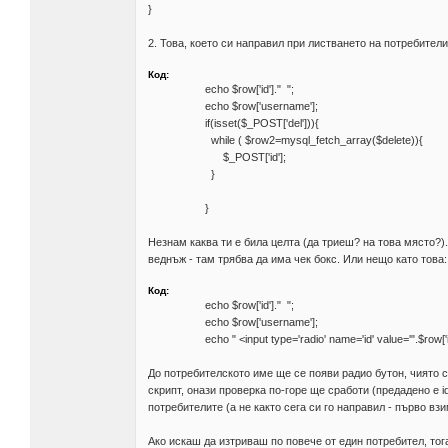
}
2. Това, което си направил при листването на потребител
Код:
echo $row['id']." ";
echo $row['username'];
if(isset($_POST['del'])){
while ( $row2=mysql_fetch_array($delete)){
$_POST['id'];
}
}
Незнам каква ти е била целта (да триеш? на това място?)
веднъж - там трябва да има чек бокс. Или нещо като това:
Код:
echo $row['id']." ";
echo $row['username'];
echo " <input type='radio' name='id' value='".$row['id']
До потребителското име ще се появи радио бутон, чиято 
скрипт, онази проверка по-горе ще сработи (предадено е 
потребителите (а не както сега си го направил - първо вз
Ако искаш да изтриваш по повече от един потребител, тог