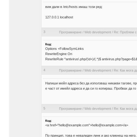
виж дали в /etc/hosts имаш този ред:
127.0.0.1 localhost
3
Програмиране
/
Web development
/
Re: Проблем с 
Код:
Options +FollowSymLinks
RewriteEngine On
RewriteRule ^antivirus\.php/(\d+)/(.*)$ antivirus.php?page=$
4
Програмиране
/
Web development
/
Re: Как мога д
Напиши мейл адреса без да използваш никакви тагове, пр
е част от имейл адреса и да си го копираш. Пробвах да го 
5
Програмиране
/
Web development
/
Re: Как мога д
Код:
<a href="hello@example.com">hello@example.com</a>
По принцип, това е невалиден линк и ако кликнеш на него