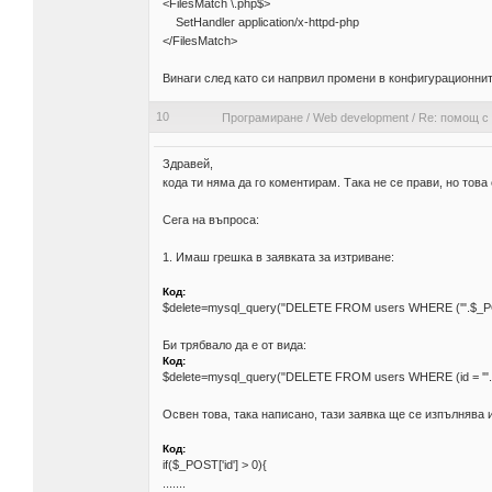
<FilesMatch \.php$>
SetHandler application/x-httpd-php
</FilesMatch>
Винаги след като си напрвил промени в конфигурационни
10
Програмиране
/
Web development
/
Re: помощ с
Здравей,
кода ти няма да го коментирам. Така не се прави, но това 
Сега на въпроса:
1. Имаш грешка в заявката за изтриване:
Код:
$delete=mysql_query("DELETE FROM users WHERE ('".$_POST['i
Би трябвало да е от вида:
Код:
$delete=mysql_query("DELETE FROM users WHERE (id = '".$_PO
Освен това, така написано, тази заявка ще се изпълнява 
Код:
if($_POST['id'] > 0){
.......