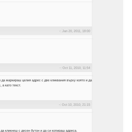
-: Jan 20, 2011, 18:00
-: Oct 11, 2010, 11:54
 да маркираш целия адрес с две кликвания върху която и да
 а като текст.
-: Oct 10, 2010, 21:15
 да кликнеш с десен бутон и да си копираш адреса.