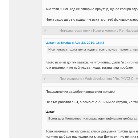
Ако този HTML код се отвори с браузър, ще се копира ад
Няма защо да се сърдиш, че иската от теб функционално
6
Нетехнически теми
/
Идеи и мнения
/
Re: Наруша
Цитат на: Mitaka в Aug 23, 2010, 16:48
И се появяват една група педита, които взимат проекта, пра
Както всички до тук казаха, не уточняваш дали "и си го п
или платено, и не публикуват кода, тогава има проблем.
7
Програмиране
/
Web development
/
Re: [MVC] CI, 
Поздравления за добре направения пример!
Не съм работил с CI, а само със ZF и ми се струва, че там
Цитат
Всеки друг Контролер, изискващ идентификация трябва да е
Това означава, че например класа Документ трябва да е н
логично да бъде наследник на класа Документ, но не и на 