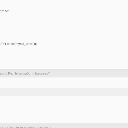
."' />";
) or die(mysql_error());
рами
/
Re: Не ми работи .htaccess?
рами
/
Re: Имам проблем с mysql-a