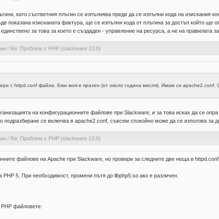
ъгини, като съответния плъгин се изпълнява преди да се изпълни кода на изискания ко
а бъде показана изисканата фактура, ще се изпълни кода от плъгина за достъп който ще
 единствено за това за което е създаден - управление на ресурса, а не на правилата з
ами
/
Re: Проблем с PHP (slackware 13.0)
 с httpd.conf файла. Еми моя е празен (от около година мисля). Имам си apache2.conf. Отд
организацията на конфигурационните файлове при Slackware, и за това исках да се опра
по подразбиране се включва в apache2.conf, съвсем спокойно може да се използва за до
ами
/
Re: Проблем с PHP (slackware 13.0)
нните файлове на Apache при Slackware, но провери за следните две неща в httpd.conf 
а РНР 5. При необходимост, промени пътя до libphp5.so ако е различен.
о РНР файловете: