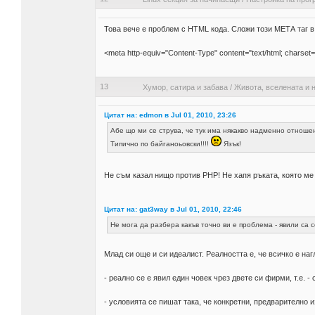
Това вече е проблем с HTML кода. Сложи този МЕТА таг в 
<meta http-equiv="Content-Type" content="text/html; charset
13
Хумор, сатира и забава
/
Живота, вселената и н
Цитат на: edmon в Jul 01, 2010, 23:26
Абе що ми се струва, че тук има някакво надменно отноше
Типично по байганоьовски!!!!
Язък!
Не съм казал нищо против РНР! Не хапя ръката, която м
Цитат на: gat3way в Jul 01, 2010, 22:46
Не мога да разбера какъв точно ви е проблема - явили са 
Млад си още и си идеалист. Реалността е, че всичко е наг
- реално се е явил един човек чрез двете си фирми, т.е. 
- условията се пишат така, че конкретни, предварително 