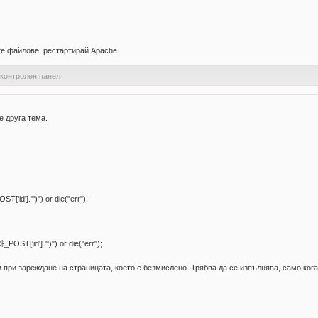
те файлове, рестартирай Apache.
 контролен панел
е друга тема.
d']."')") or die("err");
ST['id']."')") or die("err");
и при зареждане на страницата, което е безмислено. Трябва да се изпълнява, само ког