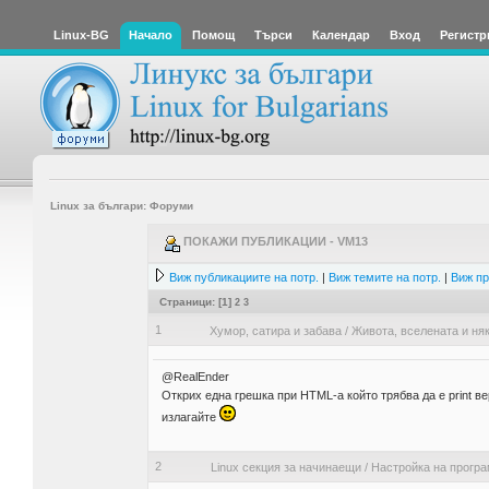
Linux-BG
Начало
Помощ
Търси
Календар
Вход
Регистр
Linux за българи: Форуми
ПОКАЖИ ПУБЛИКАЦИИ - VM13
Виж публикациите на потр.
|
Виж темите на потр.
|
Виж пр
Страници: [
1
]
2
3
1
Хумор, сатира и забава
/
Живота, вселената и няк
@RealEnder
Открих една грешка при HTML-a който трябва да е print ве
излагайте
2
Linux секция за начинаещи
/
Настройка на прогр