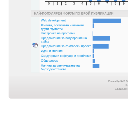
0
1
2
3
4
5
6
7
8
9
НАЙ-ПОПУЛЯРЕН ФОРУМ ПО БРОЙ ПУБЛИКАЦИИ
Web development
Живота, вселената и някакви
други глупости
Настройка на програми
Предложения за подобрения на
сайта
Предложения за български проект
Идеи и мнения
Хардуерни и софтуерни проблеми
Общ форум
Начини за увеличаване на
бързодействието
Powered by SMF 2.0
Th
Създадена