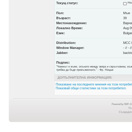
Текущ статус:
Неа
Пол:
Мъж
Възраст:
39
Местонахождение:
Варн
Локално Време:
Aug 0
Език:
Bulgar
Distribution:
MCC I
Window Manager:
- // - //
Jabber:
backto
Подпис:
"Човекът е въже, опънато между звяра и свръхчовека, въж
трябва да бъде превъзмогнато." - Фр. Ницше
ДОПЪЛНИТЕЛНА ИНФОРМАЦИЯ:
Показване на последните мнения на този потребит
Показвай общи статистики за този потребител.
Powered by SMF 2.0
Th
Създадена