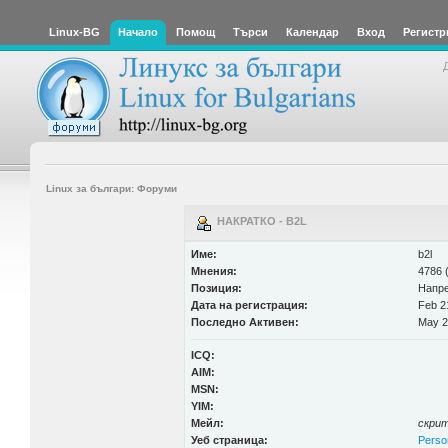
Linux-BG
Начало
Помощ
Търси
Календар
Вход
Регистр
Linux за българи: Форуми
НАКРАТКО - B2L
Име:
b2l
Мнения:
4786 
Позиция:
Напр
Дата на регистрация:
Feb 2
Последно Активен:
May 2
ICQ:
AIM:
MSN:
YIM:
Мейл:
скри
Уеб страница:
Perso