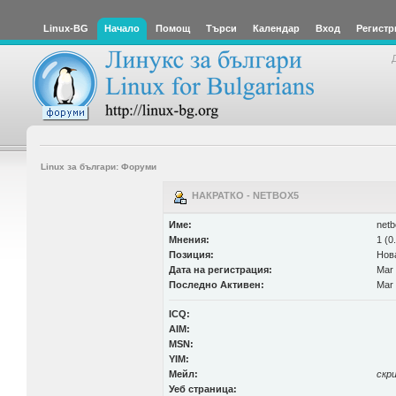
Linux-BG
Начало
Помощ
Търси
Календар
Вход
Регистр
Linux за българи: Форуми
НАКРАТКО - NETBOX5
Име:
netb
Мнения:
1 (0
Позиция:
Нов
Дата на регистрация:
Mar 
Последно Активен:
Mar 
ICQ:
AIM:
MSN:
YIM:
Мейл:
скр
Уеб страница: