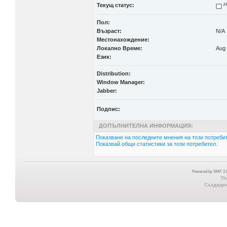
Текущ статус:
Н
Пол:
Възраст:
N/A
Местонахождение:
Локално Време:
Aug 
Език:
Distribution:
Window Manager:
Jabber:
Подпис:
ДОПЪЛНИТЕЛНА ИНФОРМАЦИЯ:
Показване на последните мнения на този потребит
Показвай общи статистики за този потребител.
Powered by SMF 2.0
Th
Създадена