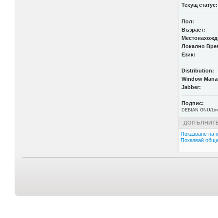
Текущ статус:
Пол:
Възраст:
Местонахожд
Локално Вре
Език:
Distribution:
Window Mana
Jabber:
Подпис:
DEBIAN GNU/Linux
ДОПЪЛНИТЕ
Показване на п
Показвай общи 