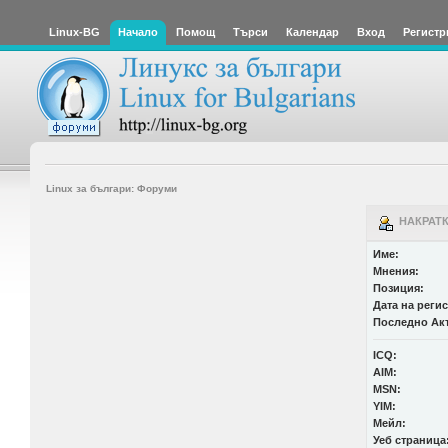
Linux-BG
Начало
Помощ
Търси
Календар
Вход
Регистр
Linux за българи: Форуми
НАКРАТКО
Име:
Мнения:
Позиция:
Дата на реги
Последно Ак
ICQ:
AIM:
MSN:
YIM:
Мейл:
Уеб страница