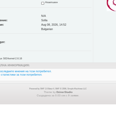
Неактивен
N/A
ение:
Sofia
ме:
Aug 08, 2026, 14:52
Bulgarian
ger:
 SID/kernel-2.6.16
ЛНА ИНФОРМАЦИЯ:
оследните мнения на този потребител.
статистики за този потребител.
Powered by SMF 2.0 Beta 4
|
SMF © 2006, Simple Machines LLC
Theme by
DzinerStudio
Създадена за 0.03 сек с 9 заявки.