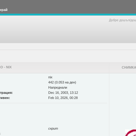
ирай
Добре дошъл/до
 - NIX
СНИМКА
nix
442 (0.053 на ден)
Напреднали
страция:
Dec 16, 2003, 13:12
тивен:
Feb 10, 2026, 00:28
скрит
: