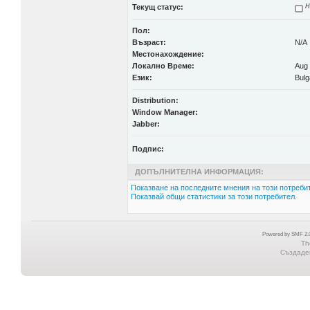
Текущ статус:
Н
Пол:
Възраст:
N/A
Местонахождение:
Локално Време:
Aug 
Език:
Bulg
Distribution:
Window Manager:
Jabber:
Подпис:
ДОПЪЛНИТЕЛНА ИНФОРМАЦИЯ:
Показване на последните мнения на този потребит
Показвай общи статистики за този потребител.
Powered by SMF 2.0
Th
Създаден