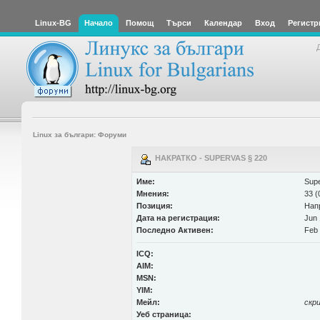
Linux-BG
Начало
Помощ
Търси
Календар
Вход
Регистр
Linux за българи: Форуми
НАКРАТКО - SUPERVAS § 220
Име:
Supe
Мнения:
33 (
Позиция:
Нап
Дата на регистрация:
Jun 
Последно Активен:
Feb 
ICQ:
AIM:
MSN:
YIM:
Мейл:
скр
Уеб страница: