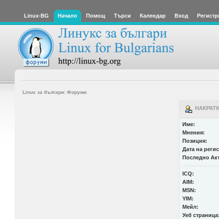
Linux-BG
Начало
Помощ
Търси
Календар
Вход
Регистр
Linux за българи: Форуми
НАКРАТК
Име:
Мнения:
Позиция:
Дата на реги
Последно Ак
ICQ:
AIM:
MSN:
YIM:
Мейл:
Уеб страница