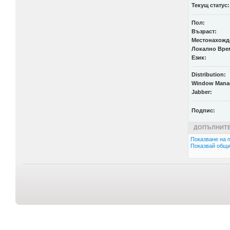
Текущ статус:
Пол:
Възраст:
Местонахожд
Локално Вре
Език:
Distribution:
Window Mana
Jabber:
Подпис:
ДОПЪЛНИТЕ
Показване на п
Показвай общи 