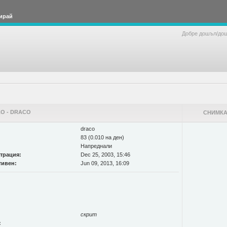
ирай
Добре дошъл/до
О - DRACO
СНИМКА
draco
83 (0.010 на ден)
Напреднали
страция:
Dec 25, 2003, 15:46
тивен:
Jun 09, 2013, 16:09
скрит
: