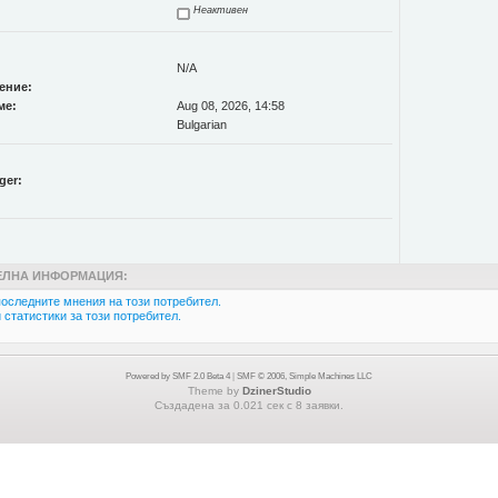
Неактивен
N/A
ение:
ме:
Aug 08, 2026, 14:58
Bulgarian
ger:
ЛНА ИНФОРМАЦИЯ:
оследните мнения на този потребител.
статистики за този потребител.
Powered by SMF 2.0 Beta 4
|
SMF © 2006, Simple Machines LLC
Theme by
DzinerStudio
Създадена за 0.021 сек с 8 заявки.