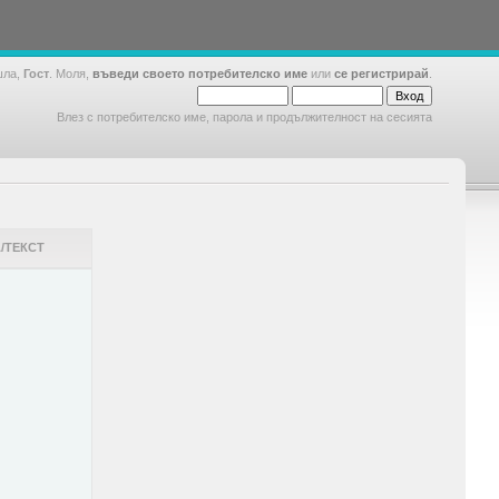
шла,
Гост
. Моля,
въведи своето потребителско име
или
се регистрирай
.
Влез с потребителско име, парола и продължителност на сесията
/ТЕКСТ