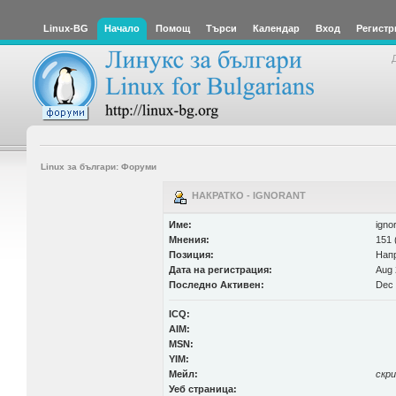
Linux-BG
Начало
Помощ
Търси
Календар
Вход
Регистр
Linux за българи: Форуми
НАКРАТКО - IGNORANT
Име:
igno
Мнения:
151 
Позиция:
Нап
Дата на регистрация:
Aug 
Последно Активен:
Dec 
ICQ:
AIM:
MSN:
YIM:
Мейл:
скр
Уеб страница: