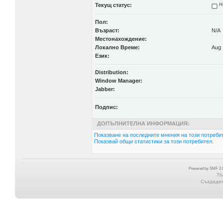
Текущ статус:
Н
Пол:
Възраст:
N/A
Местонахождение:
Локално Време:
Aug 
Език:
Distribution:
Window Manager:
Jabber:
Подпис:
ДОПЪЛНИТЕЛНА ИНФОРМАЦИЯ:
Показване на последните мнения на този потребит
Показвай общи статистики за този потребител.
Powered by SMF 2.0
Th
Създадена