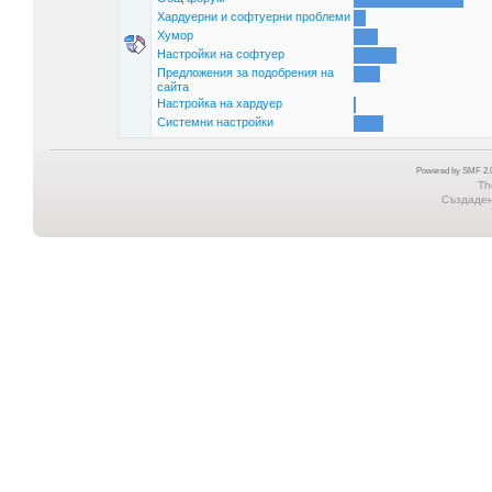
Хардуерни и софтуерни проблеми
Хумор
Настройки на софтуер
Предложения за подобрения на
сайта
Настройка на хардуер
Системни настройки
Powered by SMF 2.0
Th
Създадена