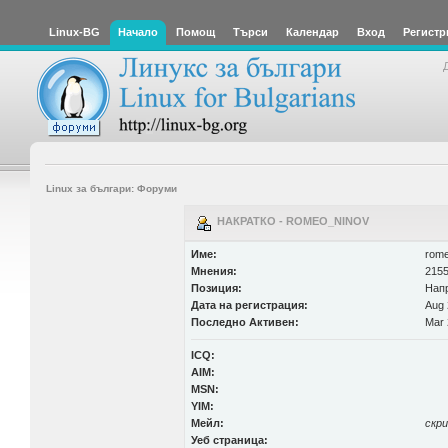
Linux-BG
Начало
Помощ
Търси
Календар
Вход
Регистр
Linux за българи: Форуми
НАКРАТКО - ROMEO_NINOV
Име:
rome
Мнения:
2155
Позиция:
Нап
Дата на регистрация:
Aug 
Последно Активен:
Mar 
ICQ:
AIM:
MSN:
YIM:
Мейл:
скр
Уеб страница: