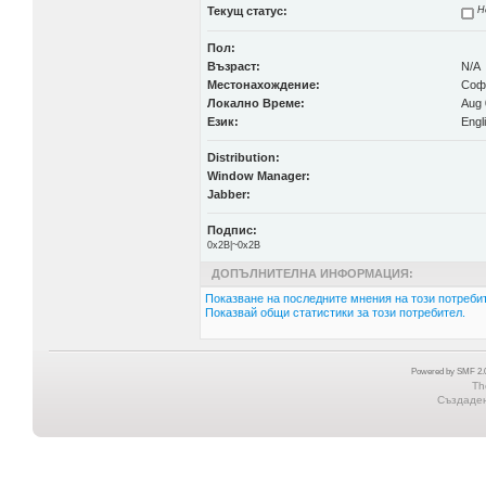
Текущ статус:
Н
Пол:
Възраст:
N/A
Местонахождение:
Соф
Локално Време:
Aug 
Език:
Engl
Distribution:
Window Manager:
Jabber:
Подпис:
0x2B|~0x2B
ДОПЪЛНИТЕЛНА ИНФОРМАЦИЯ:
Показване на последните мнения на този потребит
Показвай общи статистики за този потребител.
Powered by SMF 2.0
Th
Създадена