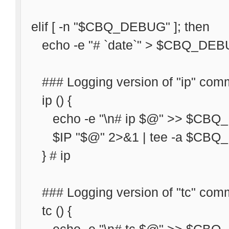
elif [ -n "$CBQ_DEBUG" ]; then
echo -e "# `date`" > $CBQ_DE
### Logging version of "ip" co
ip () {
echo -e "\n# ip $@" >> $CB
$IP "$@" 2>&1 | tee -a $CB
} # ip
### Logging version of "tc" co
tc () {