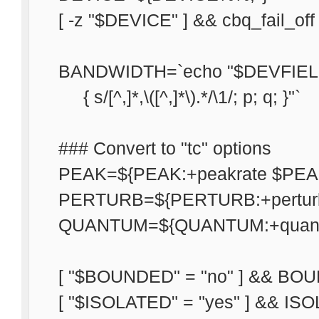
[ -z "$DEVICE" ] && cbq_fail_off 
BANDWIDTH=`echo "$DEVFIELDS"
{ s/[^,]*,\([^,]*\).*/\1/; p; q; }"`
### Convert to "tc" options
PEAK=${PEAK:+peakrate $PEA
PERTURB=${PERTURB:+pertur
QUANTUM=${QUANTUM:+quan
[ "$BOUNDED" = "no" ] && BOU
[ "$ISOLATED" = "yes" ] && ISO