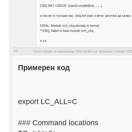
CBQ.INIT USEGE: {start|compile|lise|........}
и после го пускам пак ./cbq.init start и вече започва да казва
FATAL: Module sch_cbq already in kernel.
**CBQ: failed to load module sch_cbq
и т.н.
10
Linux секция за начинаещи
/
Настройка на програми
/
отново CB
Примерен код
export LC_ALL=C
### Command locations