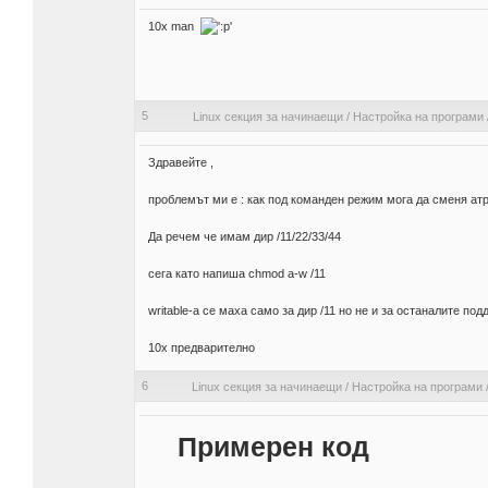
10x man
5
Linux секция за начинаещи
/
Настройка на програми
Здравейте ,
проблемът ми е : как под команден режим мога да сменя а
Да речем че имам дир /11/22/33/44
сега като напиша chmod a-w /11
writable-a се маха само за дир /11 но не и за останалите под
10x предварително
6
Linux секция за начинаещи
/
Настройка на програми
Примерен код