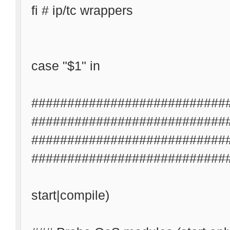
fi # ip/tc wrappers
case "$1" in
###########################
###########################
###########################
###########################
start|compile)