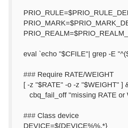
PRIO_RULE=$PRIO_RULE_DE
PRIO_MARK=$PRIO_MARK_DE
PRIO_REALM=$PRIO_REALM_
eval `echo "$CFILE"| grep -E 
### Require RATE/WEIGHT
[ -z "$RATE" -o -z "$WEIGHT" ] 
cbq_fail_off "missing RATE or 
### Class device
DEVICE=${DEVICE%%,*}