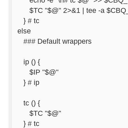
echo -e "\n# tc $@" >> $CB
$TC "$@" 2>&1 | tee -a $CB
} # tc
else
### Default wrappers
ip () {
$IP "$@"
} # ip
tc () {
$TC "$@"
} # tc