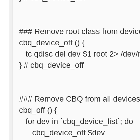
### Remove root class from devic
cbq_device_off () {
tc qdisc del dev $1 root 2> /dev/n
} # cbq_device_off
### Remove CBQ from all device
cbq_off () {
for dev in `cbq_device_list`; do
cbq_device_off $dev