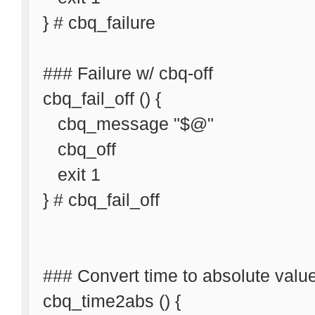
} # cbq_failure
### Failure w/ cbq-off
cbq_fail_off () {
cbq_message "$@"
cbq_off
exit 1
} # cbq_fail_off
### Convert time to absolute valu
cbq_time2abs () {