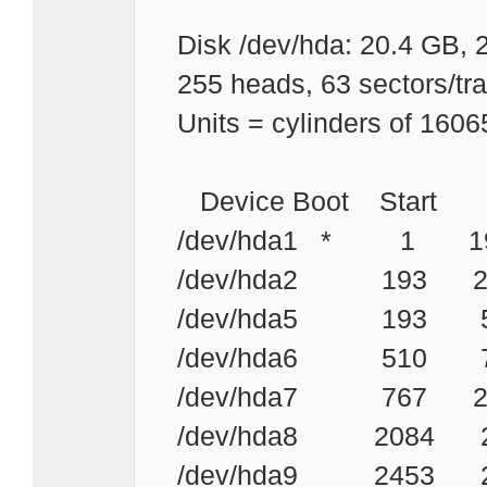
Disk /dev/hda: 20.4 GB,
255 heads, 63 sectors/tra
Units = cylinders of 160
Device Boot Start 
/dev/hda1 * 1 192
/dev/hda2 193 2491 
/dev/hda5 193 509
/dev/hda6 510 76
/dev/hda7 767 208
/dev/hda8 2084 24
/dev/hda9 2453 24