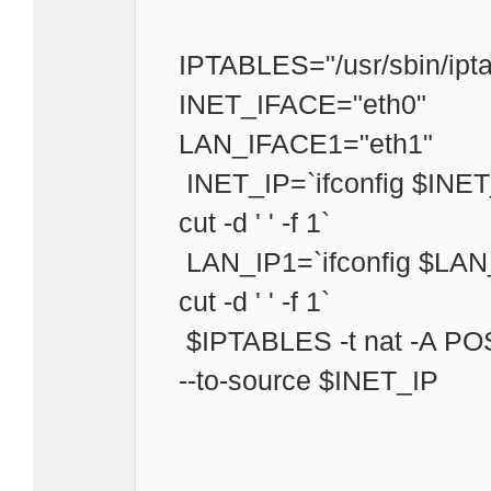
IPTABLES="/usr/sbin/ipta
INET_IFACE="eth0"
LAN_IFACE1="eth1"
INET_IP=`ifconfig $INET_IF
cut -d ' ' -f 1`
LAN_IP1=`ifconfig $LAN_IF
cut -d ' ' -f 1`
$IPTABLES -t nat -A P
--to-source $INET_IP