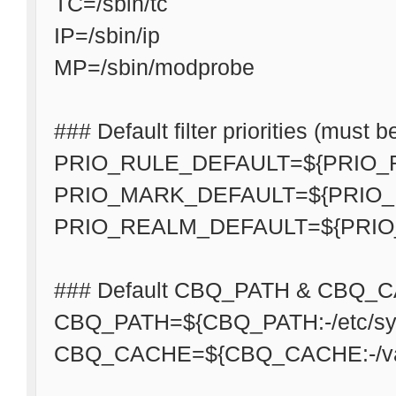
TC=/sbin/tc
IP=/sbin/ip
MP=/sbin/modprobe
### Default filter priorities (must be
PRIO_RULE_DEFAULT=${PRIO_R
PRIO_MARK_DEFAULT=${PRIO_
PRIO_REALM_DEFAULT=${PRIO
### Default CBQ_PATH & CBQ_C
CBQ_PATH=${CBQ_PATH:-/etc/sys
CBQ_CACHE=${CBQ_CACHE:-/var/