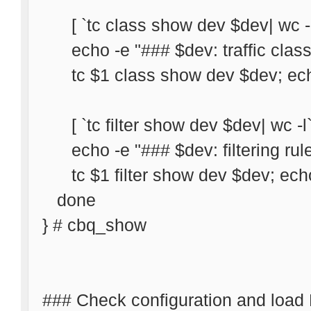
[ `tc class show dev $dev| wc -l
echo -e "### $dev: traffic class
tc $1 class show dev $dev; ec
[ `tc filter show dev $dev| wc -l`
echo -e "### $dev: filtering rul
tc $1 filter show dev $dev; ech
done
} # cbq_show
### Check configuration and lo