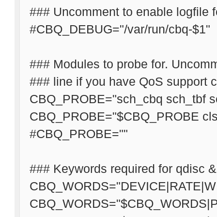
### Uncomment to enable logfile 
#CBQ_DEBUG="/var/run/cbq-$1"
### Modules to probe for. Unco
### line if you have QoS support c
CBQ_PROBE="sch_cbq sch_tbf sc
CBQ_PROBE="$CBQ_PROBE cls_fw
#CBQ_PROBE=""
### Keywords required for qdisc &
CBQ_WORDS="DEVICE|RATE|WE
CBQ_WORDS="$CBQ_WORDS|PR