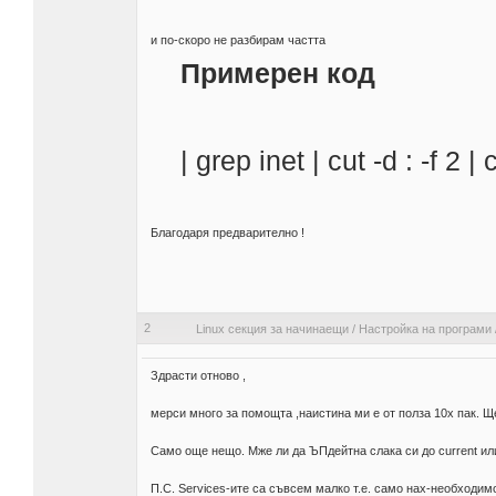
и по-скоро не разбирам частта
Примерен код
| grep inet | cut -d : -f 2 | c
Благодаря предварително !
2
Linux секция за начинаещи
/
Настройка на програми
Здрасти отново ,
мерси много за помощта ,наистина ми е от полза 10х пак. Щ
Само още нещо. Мже ли да ЪПдейтна слака си до current или
П.С. Services-ите са съвсем малко т.е. само нах-необходим