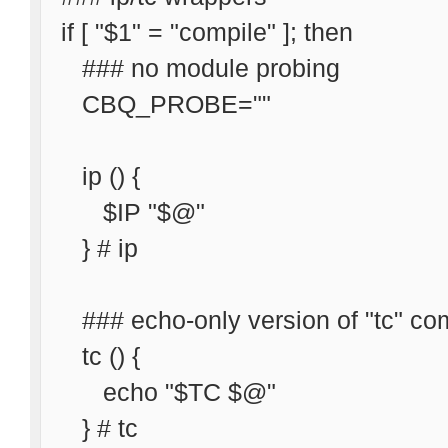
if [ "$1" = "compile" ]; then
### no module probing
CBQ_PROBE=""
ip () {
$IP "$@"
} # ip
### echo-only version of "tc" c
tc () {
echo "$TC $@"
} # tc