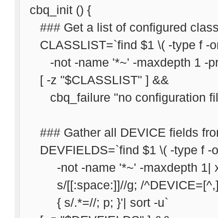
cbq_init () {
### Get a list of configured clas
CLASSLIST=`find $1 \( -type f -or -
-not -name '*~' -maxdepth 1 -prin
[ -z "$CLASSLIST" ] &&
cbq_failure "no configuration fil
### Gather all DEVICE fields fro
DEVFIELDS=`find $1 \( -type f -or -
-not -name '*~' -maxdepth 1| xarg
s/[[:space:]]//g; /^DEVICE=[^,]*,[^
{ s/.*=//; p; }'| sort -u`