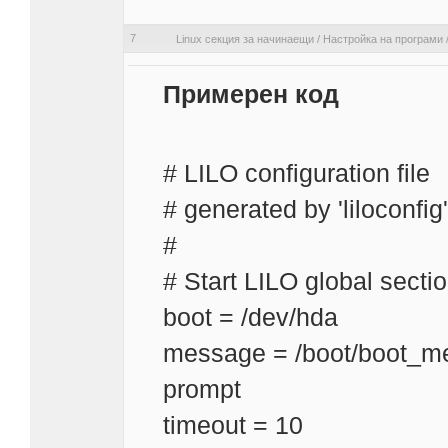
7
Linux секция за начинаещи
/
Настройка на програми
Примерен код
# LILO configuration file
# generated by 'liloconfig
#
# Start LILO global secti
boot = /dev/hda
message = /boot/boot_me
prompt
timeout = 10