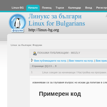
Linux-BG
Начало
Помощ
Търси
Календар
Вход
Регистр
Linux за българи: Форуми
ПОКАЖИ ПУБЛИКАЦИИ - MOZLY
Виж публикациите на потр.
|
Виж темите на потр.
|
Виж прик
Страници: [
1
]
2
3
...
9
1
Linux секция за начинаещи
/
Настройка на програми
извинявам се за глупавия въпрос но искам да попитам в сл
Примерен код