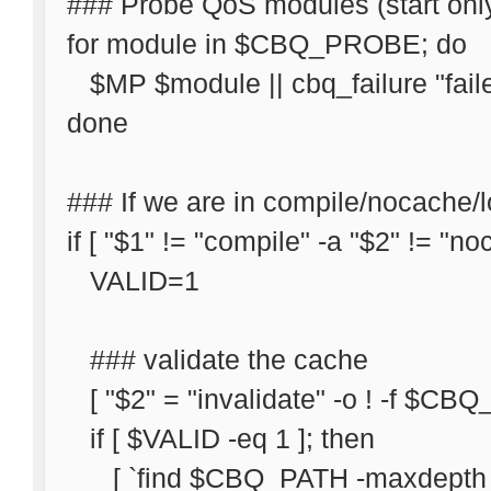
### Probe QoS modules (start onl
for module in $CBQ_PROBE; do
$MP $module || cbq_failure "fail
done
### If we are in compile/nocache/
if [ "$1" != "compile" -a "$2" != 
VALID=1
### validate the cache
[ "$2" = "invalidate" -o ! -f $C
if [ $VALID -eq 1 ]; then
[ `find $CBQ_PATH -maxdepth 