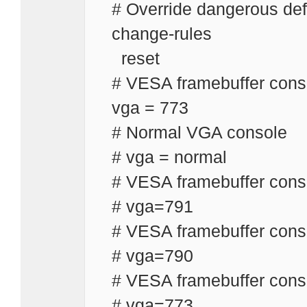
# Override dangerous defau
change-rules
reset
# VESA framebuffer con
vga = 773
# Normal VGA console
# vga = normal
# VESA framebuffer con
# vga=791
# VESA framebuffer con
# vga=790
# VESA framebuffer con
# vga=773