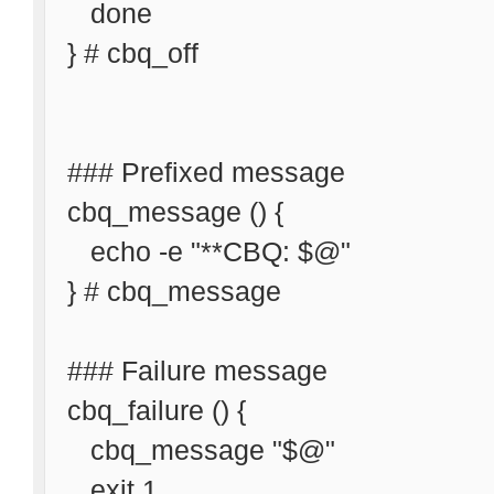
done
} # cbq_off
### Prefixed message
cbq_message () {
echo -e "**CBQ: $@"
} # cbq_message
### Failure message
cbq_failure () {
cbq_message "$@"
exit 1