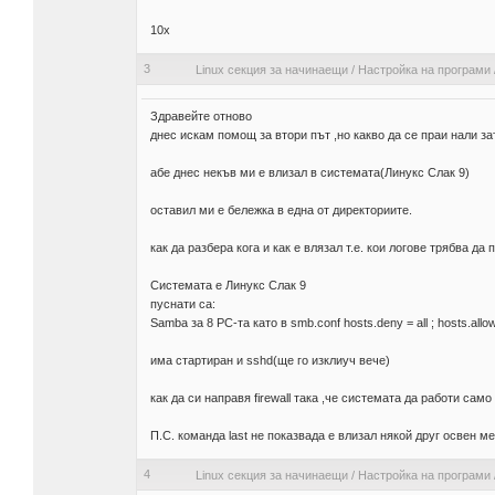
10х
3
Linux секция за начинаещи
/
Настройка на програми
Здравейте отново
днес искам помощ за втори път ,но какво да се праи нали за
абе днес некъв ми е влизал в системата(Линукс Слак 9)
оставил ми e бележка в една от директориите.
как да разбера кога и как е влязал т.е. кои логове трябва д
Системата е Линукс Слак 9
пуснати са:
Samba за 8 PC-та като в smb.conf hosts.deny = all ; hosts.allow = ip
има стартиран и sshd(ще го изклиуч вече)
как да си направя firewall така ,че системата да работи сам
П.С. команда last не показвада е влизал някой друг освен ме
4
Linux секция за начинаещи
/
Настройка на програми