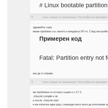
# Linux bootable partitio
8
Linux секция за начинаещи
/
Настройка на програми
здравейте хора
имам проблем със лилото и виндовса ХП-то. След настройката в
Примерен код
Fatal: Partition entry not
как да го оправя.
9
Linux секция за начинаещи
/
Настройка на програми
ми проблема си остана същия и с 0.7.2
./cbq.init compile e ok
и после ./cbq.init start
и ми изписва един ред с команди които мога да използвам ед