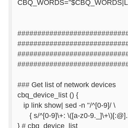
CBQ_WORDS="$CBQ_WORDS|LI
###########################
##########################
###########################
###########################
### Get list of network devices
cbq_device_list () {
ip link show| sed -n "/^[0-9]/ \
{ s/^[0-9]\+: \([a-z0-9._]\+\)[:@].*/
} # cbq_device_list