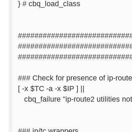
} # cbq_load_class
###########################
############################
###########################
### Check for presence of ip-route
[ -x $TC -a -x $IP ] ||
cbq_failure "ip-route2 utilities not
### ip/tc wrappers