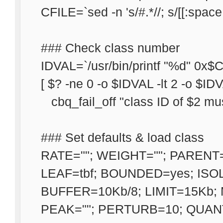
CFILE=`sed -n 's/#.*//; s/[[:space:]
### Check class number
IDVAL=`/usr/bin/printf "%d" 0x$C
[ $? -ne 0 -o $IDVAL -lt 2 -o $ID
cbq_fail_off "class ID of $2 mu
### Set defaults & load class
RATE=""; WEIGHT=""; PARENT=
LEAF=tbf; BOUNDED=yes; ISO
BUFFER=10Kb/8; LIMIT=15Kb;
PEAK=""; PERTURB=10; QUAN