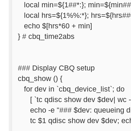
local min=${1##*:}; min=${min##
local hrs=${1%%:*}; hrs=${hrs##
echo $[hrs*60 + min]
} # cbq_time2abs
### Display CBQ setup
cbq_show () {
for dev in `cbq_device_list`; do
[ `tc qdisc show dev $dev| wc -l
echo -e "### $dev: queueing dis
tc $1 qdisc show dev $dev; ec