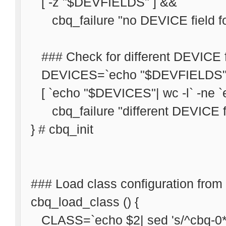
[ -z "$DEVFIELDS" ] &&
cbq_failure "no DEVICE field fou
### Check for different DEVICE f
DEVICES=`echo "$DEVFIELDS"| sed 
[ `echo "$DEVICES"| wc -l` -ne `
cbq_failure "different DEVICE f
} # cbq_init
### Load class configuration from
cbq_load_class () {
CLASS=`echo $2| sed 's/^cbq-0*//; s