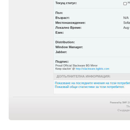
Текущ статус:
Н
Пол:
Възраст:
N/A
Местонахождение:
Sofi
Локално Време:
Aug 
Език:
Distribution:
Window Manager:
Jabber:
Подпис:
Proud Official Slackware BG Mirror
Keep slackin' @
http://slackware.bgbits.com
ДОПЪЛНИТЕЛНА ИНФОРМАЦИЯ:
Показване на последните мнения на този потребит
Показвай общи статистики за този потребител.
Powered by SMF 2.0
Th
Създаден