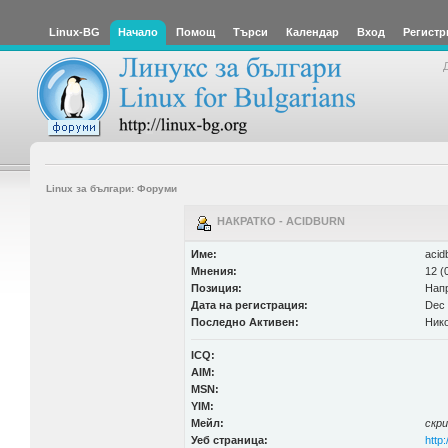
Linux-BG
Начало
Помощ
Търси
Календар
Вход
Регистр
Linux за българи: Форуми
НАКРАТКО - ACIDBURN
Име:
acid
Мнения:
12 (
Позиция:
Нап
Дата на регистрация:
Dec 
Последно Активен:
Нико
ICQ:
AIM:
MSN:
YIM:
Мейл:
скр
Уеб страница:
http