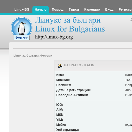
Linux-BG
Начало
Помощ
Търси
Календар
Вход
Регистр
Linux за българи: Форуми
НАКРАТКО - KALIN
Име:
Kalin
Мнения:
1642
Позиция:
Нап
Дата на регистрация:
Jun 
Последно Активен:
Нико
ICQ:
AIM:
MSN:
YIM:
Мейл:
скр
Уеб страница: