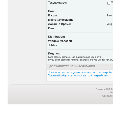
Текущ статус:
Н
Пол:
Възраст:
N/A
Местонахождение:
Локално Време:
Aug 
Език:
Distribution:
Window Manager:
Jabber:
Подпис:
Като станем милиони ще видиш тогава кой е луд...
If you don't stand for nothing, chances are you will fall for any
ДОПЪЛНИТЕЛНА ИНФОРМАЦИЯ:
Показване на последните мнения на този потребит
Показвай общи статистики за този потребител.
Powered by SMF 2.0
Th
Създаден