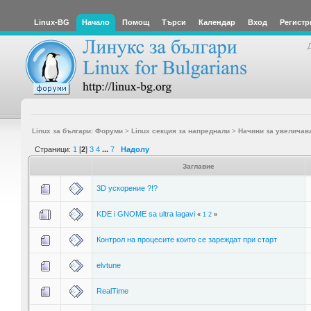
Linux-BG
Начало
Помощ
Търси
Календар
Вход
Регистр
Linux за българи: Форуми
>
Linux секция за напреднали
>
Начини за увеличав
Страници:
1
[
2
]
3
4
...
7
Надолу
Заглавие
3D ускорение ?!?
KDE i GNOME sa ultra lagavi
«
1
2
»
Контрол на процесите които се зареждат при старт
elvtune
RealTime