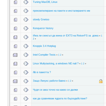
Tuning MaxDB, Linux
прекомпилиране на пакети и инсталирането им
slowly Gnetoo
Konqueror history
Има ли смисъл да мина от ЕХТ3 на ReiserFS за дома
«
1
2
»
Knoppix 3.4 Hotplug
Intel Compiler Tests
«
1
2
»
Linux Multytasking, a windows NE nali ?
«
1
2
»
/lib в паметта ?
Защо Линукс работи бавно
«
1
2
»
Чудя се ама точно на какво се далжи
как да сравнявам ядрата по бързодействие?