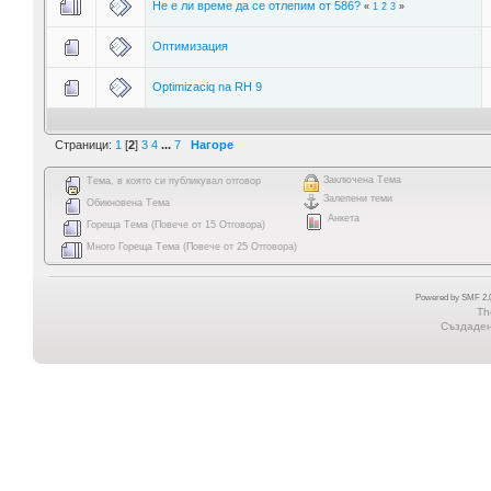
Не е ли време да се отлепим от 586?
«
1
2
3
»
Оптимизация
Optimizaciq na RH 9
Страници:
1
[
2
]
3
4
...
7
Нагоре
Заключена Тема
Тема, в която си публикувал отговор
Залепени теми
Обикновена Тема
Анкета
Гореща Тема (Повече от 15 Отговора)
Много Гореща Тема (Повече от 25 Отговора)
Powered by SMF 2.0
Th
Създадена