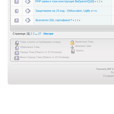
PHP каква е тази конструкция $w['parent']()[0]
«
1
2
»
Защитаване на JS код - Obfuscation, Uglify и т.н.
безплатен SSL сертификат?
«
1
2
»
Страници: [
1
]
2
3
...
27
Нагоре
Заключена Тема
Тема, в която си публикувал отговор
Залепени теми
Обикновена Тема
Анкета
Гореща Тема (Повече от 15 Отговора)
Много Гореща Тема (Повече от 25 Отговора)
Powered by SMF 2.0
Th
Създаден