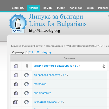
Linux-BG
Начало
Помощ
Търси
Календар
Вход
Регистр
Linux за българи: Форуми
>
Програмиране
>
Web development
(МОДЕРАТОР:
Vl
Страници: [
1
]
2
3
...
27
Надолу
Заглавие
Имам проблем с браузърите
«
1
2
»
Да проверя паролата
«
1
2
»
markdown
php ziparchive
js хостнат другаде
«
1
2
»