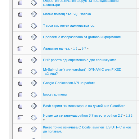
Опростен безплатен форум за последователни
коментари
Малко помощ със SQL заявка
Търся системен администратор.
Проблем с изобразявана от grafana информация
Авариите на чез.
«
1
2
...
6
7
»
PHP работа едновременно с две сесии/кукита
MySql - char() или varchar(), DYNAMIC или FIXED
таблица?
Google Geolocation API не работи
bootstrap menu
Bash скрипт за менажиране на домейни в Cloudflare
Искам да се зарежда python 3.7 вместо python 2.7
«
1
2
3
»
Какво точно означава C locale, ами 'en_US.UTF-8' и кое
да ползвам.