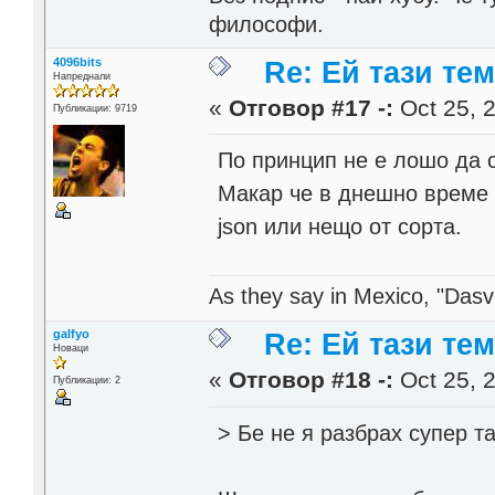
философи.
4096bits
Re: Ей тази те
Напреднали
«
Отговор #17 -:
Oct 25, 2
Публикации: 9719
По принцип не е лошо да с
Макар че в днешно време
json или нещо от сорта.
As they say in Mexico, "Dasvi
galfyo
Re: Ей тази те
Новаци
«
Отговор #18 -:
Oct 25, 2
Публикации: 2
> Бе не я разбрах супер т