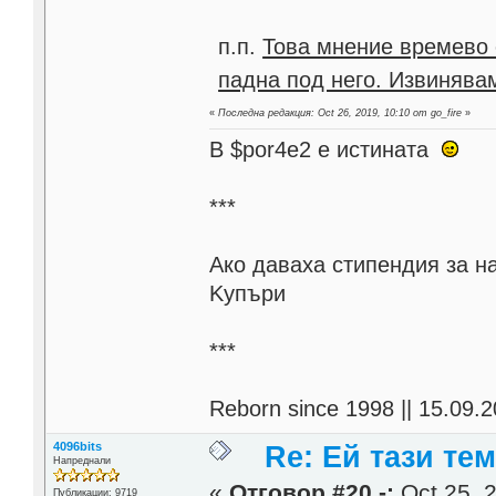
п.п.
Това мнение времево 
падна под него. Извинявам
«
Последна редакция: Oct 26, 2019, 10:10 от go_fire
»
В $por4e2 e истината
***
Aко даваха стипендия за н
Kупъри
***
Reborn since 1998 || 15.09.2
4096bits
Re: Ей тази те
Напреднали
«
Отговор #20 -:
Oct 25, 2
Публикации: 9719