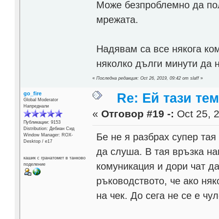
Може безпроблемно да по
мрежата.
Надявам са все някога ко
няколко дълги минути да 
«
Последна редакция: Oct 26, 2019, 09:42 от slaff
»
go_fire
Re: Ей тази те
Global Moderator
Напреднали
«
Отговор #19 -:
Oct 25, 2
Публикации: 9153
Distribution: Дебиан Сид
Бе не я разбрах супер тая
Window Manager: ROX-
Desktop / е17
да слуша. В тая връзка н
кашик с гранатомет в танково
комуникация и дори чат д
поделение
ръководството, че ако няк
на чек. До сега не се е чу