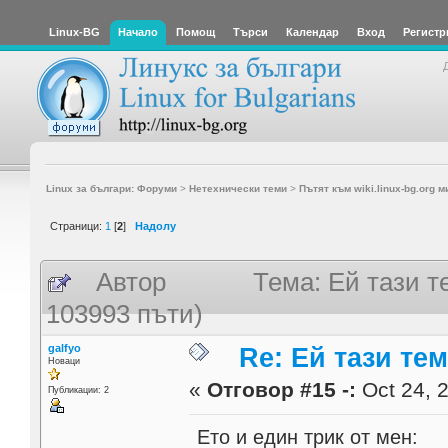
Linux-BG
Начало
Помощ
Търси
Календар
Вход
Регистр
Linux за българи: Форуми
>
Нетехнически теми
>
Пътят към wiki.linux-bg.org м
Страници:
1
[
2
]
Надолу
Автор
Тема: Ей тази т
103993 пъти)
galfyo
Re: Ей тази те
Новаци
«
Отговор #15 -:
Oct 24, 2
Публикации: 2
Ето и един трик от мен: