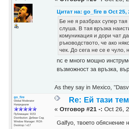
Цитат на: go_fire в Oct 25,
Бе не я разбрах супер тая 
слуша. В тая връзка наис
комуникация и дори чат д
ръководството, че ако няк
чек. До сега не се е чуло, 
nc е много мощно инструм
възможност за връзка, въ
As they say in Mexico, "Dasvi
go_fire
Re: Ей тази те
Global Moderator
Напреднали
«
Отговор #21 -:
Oct 26, 2
Публикации: 9153
Distribution: Дебиан Сид
Galfyo, твоето обяснение 
Window Manager: ROX-
Desktop / е17