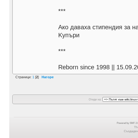
***
Aко даваха стипендия за н
Kупъри
***
Reborn since 1998 || 15.09.2
Страници:
1
[
2
]
Нагоре
Отиди на:
Powered by SMF 2.0
Th
Създадена