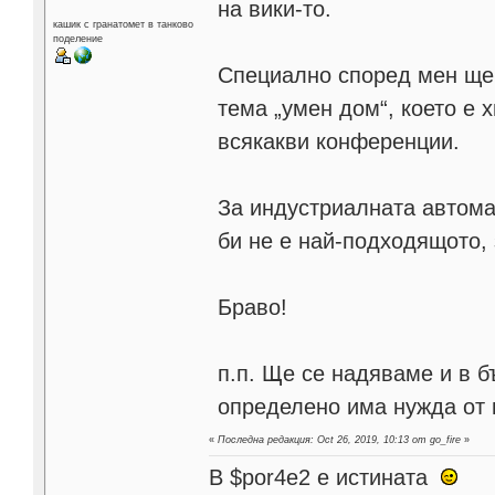
на вики-то.
кашик с гранатомет в танково
поделение
Специално според мен ще 
тема „умен дом“, което е 
всякакви конференции.
За индустриалната автомат
би не е най-подходящото, 
Браво!
п.п. Ще се надяваме и в 
определено има нужда от 
«
Последна редакция: Oct 26, 2019, 10:13 от go_fire
»
В $por4e2 e истината