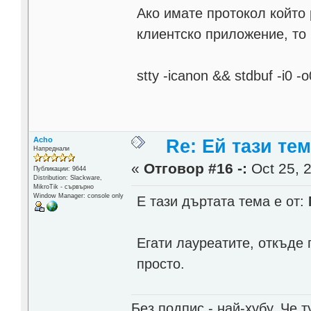
Ако имате протокол който 
клиентско приложение, то
stty -icanon && stdbuf -i0 -
Acho
Re: Ей тази те
Напреднали
«
Отговор #16 -:
Oct 25, 2
Публикации: 9644
Distribution: Slackware,
MikroTik - сървърно
Window Manager: console only
Е тази дъртата тема е от:
Егати лауреатите, откъде 
просто.
Без подпис - най-хубу. Че 