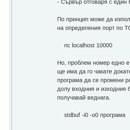
- Сървър отговаря с един 
По принцип може да изпол
на определения порт по T
nc localhost 10000
Но, проблем номер едно е,
ще има да го чакате дока
програма да се промени р
долу входния и изходния б
получавай веднага.
stdbuf -i0 -o0 програма