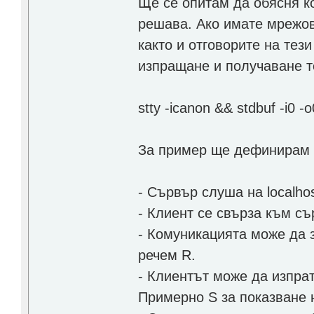
Ще се опитам да обясня к
решава. Ако имате мрежов
както и отговорите на тез
изпращане и получаване т
stty -icanon && stdbuf -i0
За пример ще дефинирам 
- Сървър слуша на localho
- Клиент се свърза към съ
- Комуникацията може да 
речем R.
- Клиентът може да изпрат
Примерно S за показване 