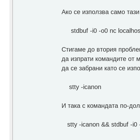
Ако се използва само таз
stdbuf -i0 -o0 nc localho
Стигаме до втория проблем
да изпрати командите от 
да се забрани като се изп
stty -icanon
И така с командата по-до
stty -icanon && stdbuf -i0 