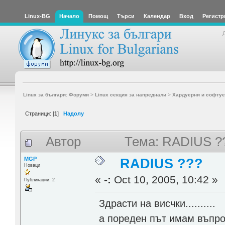
Linux-BG
Начало
Помощ
Търси
Календар
Вход
Регистр
Linux за българи: Форуми
>
Linux секция за напреднали
>
Хардуерни и софтуе
Страници: [
1
]
Надолу
Автор
Тема: RADIUS ?
MGP
RADIUS ???
Новаци
«
-:
Oct 10, 2005, 10:42 »
Публикации: 2
Здрасти на висчки..........
а пореден път имам въпро