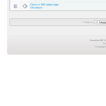
Cisco rv 345 radius login
Общ форум
Отиди на:
Powered by SMF 2.0
Th
Създадена