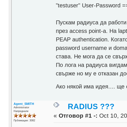
"testuser" User-Password =
Пускам радиуса да работи 
през access point-а. На la
PEAP authentication. Кога
password username и doma
става. Не мога да се свърж
По лога на радиуса вигдам 
свърже но му е отказан до
Ако някой има идея.... ще
Agent_SMITH
RADIUS ???
Administrator
Напреднали
«
Отговор #1 -:
Oct 10, 20
Публикации: 3082