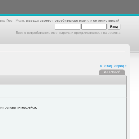
шла,
Гост
. Моля,
въведи своето потребителско име
или
се регистрирай
.
Влез с потребителско име, парола и продължителност на сесията
« назад
напред »
ИЗПЕЧАТАЙ
ни групови интерфейса: