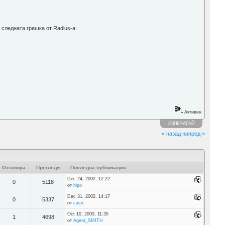
 следната грешка от Radius-а:
Активен
ИЗПЕЧАТАЙ
« назад
напред »
Отговора
Прегледи
Последна публикация
Dec 24, 2002, 12:22
0
5118
от
hipo
Dec 31, 2002, 14:17
0
5337
от
casic
Oct 10, 2005, 11:35
1
4698
от
Agent_SMITH