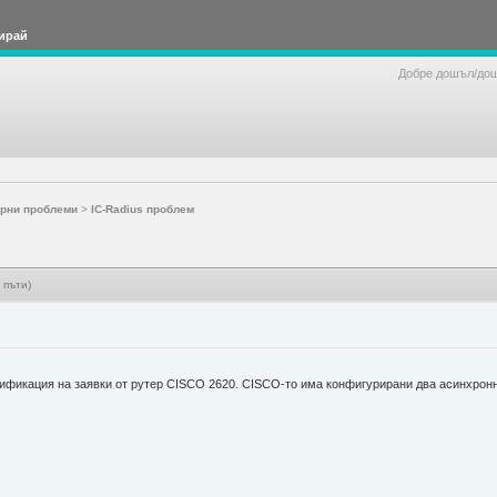
ирай
Добре дошъл/до
рни проблеми
>
IC-Radius проблем
 пъти)
нтификация на заявки от рутер CISCO 2620. CISCO-то има конфигурирани два асинхрон