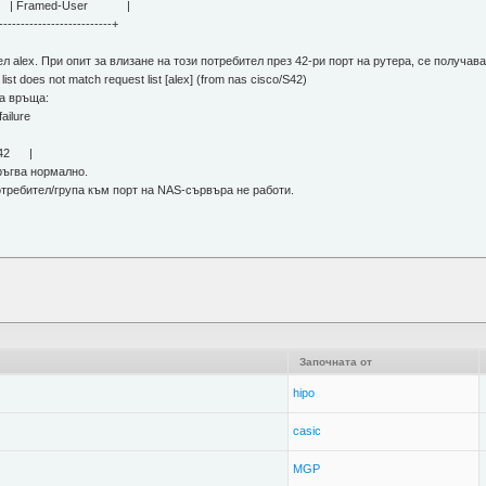
pe | Framed-User |
--------------------------+
л alex. При опит за влизане на този потребител през 42-ри порт на рутера, се получава
st does not match request list [alex] (from nas cisco/S42)
а връща:
ailure
 42 |
ръгва нормално.
отребител/група към порт на NAS-сървъра не работи.
Започната от
hipo
casic
MGP