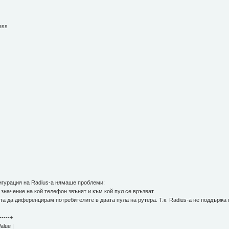
ress
игурация на Radius-а нямаше проблеми:
 значение на кой телефон звънят и към кой пул се връзват.
ята да диференцирам потребителите в двата пула на рутера. Т.к. Radius-а не поддърж
------+
lue |