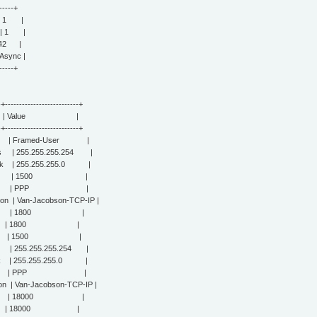
------+
 | 1 |
e | 1 |
 42 |
Async |
------+
-+--------------------------+
bute | Value |
-+--------------------------+
Type | Framed-User |
ress | 255.255.255.254 |
mask | 255.255.255.0 |
med-MTU | 1500 |
-Protocol | PPP |
ion | Van-Jacobson-TCP-IP |
-Timeout | 1800 |
Timeout | 1800 |
d-MTU | 1500 |
ss | 255.255.255.254 |
ask | 255.255.255.0 |
Protocol | PPP |
n | Van-Jacobson-TCP-IP |
Timeout | 18000 |
meout | 18000 |