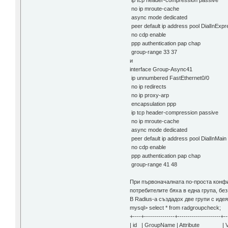
ip tcp header-compression passive
no ip mroute-cache
async mode dedicated
peer default ip address pool DialInExp
no cdp enable
ppp authentication pap chap
group-range 33 37
и
interface Group-Async41
ip unnumbered FastEthernet0/0
no ip redirects
no ip proxy-arp
encapsulation ppp
ip tcp header-compression passive
no ip mroute-cache
async mode dedicated
peer default ip address pool DialInMain
no cdp enable
ppp authentication pap chap
group-range 41 48
При първоначалната по-проста конф
потребителите бяха в една група, без
В Radius-а създадох две групи с иде
mysql> select * from radgroupcheck;
+----+---------------+---------------------+-
| id | GroupName | Attribute | Va