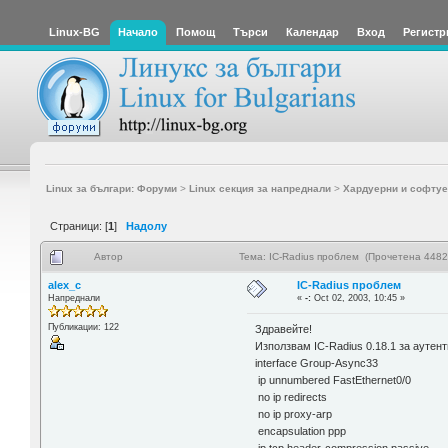
Linux-BG
Начало
Помощ
Търси
Календар
Вход
Регистр
Linux за българи: Форуми
>
Linux секция за напреднали
>
Хардуерни и софтуе
Страници: [
1
]
Надолу
Автор
Тема: IC-Radius проблем (Прочетена 4482
alex_c
IC-Radius проблем
Напреднали
«
-:
Oct 02, 2003, 10:45 »
Публикации: 122
Здравейте!
Използвам IC-Radius 0.18.1 за ауте
interface Group-Async33
ip unnumbered FastEthernet0/0
no ip redirects
no ip proxy-arp
encapsulation ppp