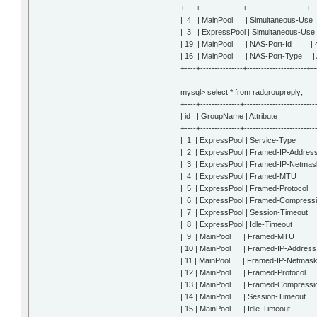
+----+---------------+---------------------+-
| 4 | MainPool | Simultaneous-Use
| 3 | ExpressPool | Simultaneous-Us
| 19 | MainPool | NAS-Port-Id |
| 16 | MainPool | NAS-Port-Type | 
+----+---------------+---------------------+-
mysql> select * from radgroupreply;
+----+--------------+-------------------------
| id | GroupName | Attri
+----+--------------+-------------------------
| 1 | ExpressPool | Service-
| 2 | ExpressPool | Framed-IP-Add
| 3 | ExpressPool | Framed-IP-Net
| 4 | ExpressPool | Fra
| 5 | ExpressPool | Framed
| 6 | ExpressPool | Framed-Compress
| 7 | ExpressPool | Session
| 8 | ExpressPool | Idle-
| 9 | MainPool | Frame
| 10 | MainPool | Framed-IP-Addre
| 11 | MainPool | Framed-IP-Netm
| 12 | MainPool | Framed-
| 13 | MainPool | Framed-Compressio
| 14 | MainPool | Session-
| 15 | MainPool | Idle-Ti