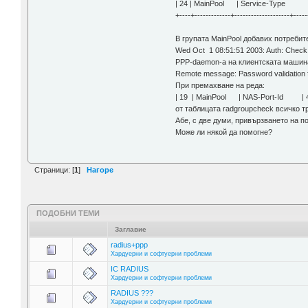
| 24 | MainPool | Service-Ty
+----+-------------+--------------------+-----
В групата MainPool добавих потребите
Wed Oct 1 08:51:51 2003: Auth: Check li
PPP-daemon-а на клиентската машин
Remote message: Password validation f
При премахване на реда:
| 19 | MainPool | NAS-Port-Id |
от таблицата radgroupcheck всичко т
Абе, с две думи, привързването на п
Може ли някой да помогне?
Страници: [
1
]
Нагоре
ПОДОБНИ ТЕМИ
Заглавие
radius+ppp
Хардуерни и софтуерни проблеми
IC RADIUS
Хардуерни и софтуерни проблеми
RADIUS ???
Хардуерни и софтуерни проблеми