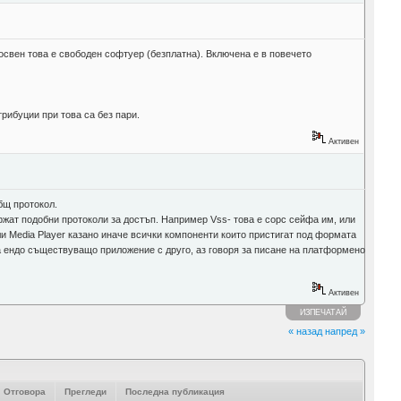
освен това е свободен софтуер (безплатна). Включена е в повечето
трибуции при това са без пари.
Активен
бщ протокол.
жат подобни протоколи за достъп. Например Vss- това е сорс сейфа им, или
и Media Player казано иначе всички компоненти които пристигат под формата
е на ендо съществуващо приложение с друго, аз говоря за писане на платформено
Активен
ИЗПЕЧАТАЙ
« назад
напред »
Отговора
Прегледи
Последна публикация