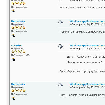
Напреднали
«
Отговор #1 -:
Sep 15, 2006, 14:4
Публикации: 44
Мисля, че не се изразих достатъчно 
Pesho4uka
Windows application under
Напреднали
«
Отговор #2 -:
Sep 15, 2006, 14:4
Публикации: 44
Понеже не ставам за менаджер ако н
v_badev
Windows application under
Напреднали
«
Отговор #3 -:
Sep 15, 2006, 15:3
Публикации: 1355
Цитат
(Pesho4uka @ Сеп. 15 20
Или ако искате да ползвате Exc
Да разбирам ли че срещу добро запл
Pesho4uka
Windows application under
Напреднали
«
Отговор #4 -:
Sep 15, 2006, 15:4
Публикации: 44
Значи не знам какво е Evolution но с