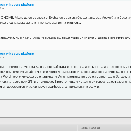
 non windows platform
9 »
 GNOME. Може да се свързва с Exchange сървъри без да използва ActiveX или Java и 
лира с една команда или няколко цъкания на мишката.
тава дума, но ми се струва че предлагаш неща които си ги има отдавна в повечето дис
 non windows platform
4 »
сният еволюшън успява да свърши работата е че ползва достъпен за двете програми о
и приложения и най вече тези които да характерни за операционната система поддър
Word- което може да се стартира по Wine наистина, но със сигурност ще е бъгаво, ил
 половината ако не и 2/3ти от уиндоус. Второто нещо е че аз не ви говоря за свързван
стъп до характерни за уиндоус платформата приложения и ослуги.
Започната от