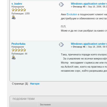
v_badev
Windows application under
Напреднали
«
Отговор #5 -:
Sep 16, 2006, 08:2
Публикации: 1355
Ами
Evolution
е пощенският клиент на
дистрибуции и обикновенно се инста
П.П.
Може и да не съм разбрал за какво с
Pesho4uka
Windows application under
Напреднали
«
Отговор #6 -:
Sep 18, 2006, 09:5
Публикации: 44
Така, причината поради която въпро
За съжаление не всички микрософтск
Msmq- месиджинг сървиса им или пък 
на ActiveX-ове, което на практика е
независим сорс, който разрешава до
Страници: [
1
]
Нагоре
ПОДОБНИ ТЕМИ
Заглавие