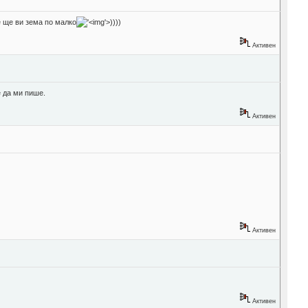
е ще ви зема по малко
'>
))))
Активен
е да ми пише.
Активен
Активен
Активен