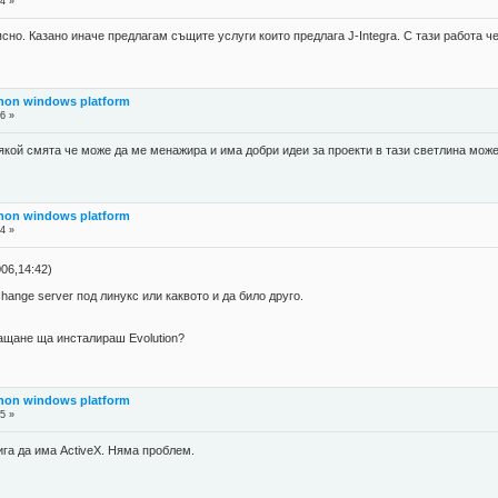
4 »
ясно. Казано иначе предлагам същите услуги които предлага J-Integra. С тази работа ч
 non windows platform
6 »
якой смята че може да ме менажира и има добри идеи за проекти в тази светлина мож
 non windows platform
4 »
06,14:42)
hange server под линукс или каквото и да било друго.
ащане ща инсталираш Evolution?
 non windows platform
5 »
тига да има ActiveX. Няма проблем.