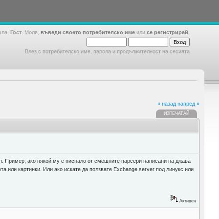
шла,
Гост
. Моля,
въведи своето потребителско име
или
се регистрирай
.
Влез с потребителско име, парола и продължителност на сесията
« назад
напред »
ИЗПЕЧАТАЙ
т. Пример, ако някой му е писнало от смешните парсери написани на джава
а или картинки. Или ако искате да ползвате Exchange server под линукс или
Активен