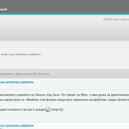
ирай
Добре дошъл/до
 under non windows platform
ws platform (Прочетена 18739 пъти)
 non windows platform
иложения в рамките на Линукс под Java. Не говоря за Wine става дума за девелъпман
зва характерни за Windows платформа неща като прикачане на файлове, видео филмчет
щане въпросът ви ще е уреден
'>
)))
 non windows platform