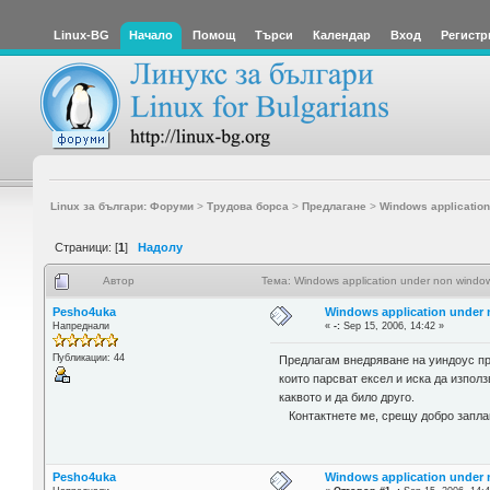
Linux-BG
Начало
Помощ
Търси
Календар
Вход
Регистр
Linux за българи: Форуми
>
Трудова борса
>
Предлагане
>
Windows application
Страници: [
1
]
Надолу
Автор
Тема: Windows application under non windo
Pesho4uka
Windows application under
Напреднали
«
-:
Sep 15, 2006, 14:42 »
Публикации: 44
Предлагам внедряване на уиндоус пр
които парсват ексел и иска да изпол
каквото и да било друго.
Контактнете ме, срещу добро запла
Pesho4uka
Windows application under