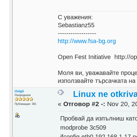
С уважения:
Sebastianz55
------------------
http://www.fsa-bg.org
Open Fest Initiative http://o
Моля ви, уважавайте проце
използвайте търсачката на
Uvigii
Linux ne otkriv
Напреднали
«
Отговор #2 -:
Nov 20, 20
Публикации: 381
Пробвай да изпълниш като
modprobe 3c509
ifconfig eth0 192.168.1.17