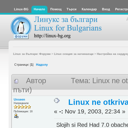
Linux-BG
Начало
Помощ
Търси
Календар
Вход
Регистр
Linux за българи: Форуми
>
Linux секция за начинаещи
>
Настройка на хардуе
Страници: [
1
]
Надолу
Автор
Тема: Linux ne o
пъти)
Unseen
Linux ne otkriv
Напреднали
«
-:
Nov 19, 2003, 22:34 »
Публикации: 16
Slojih si Red Had 7.0 obache