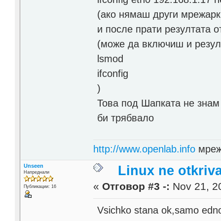
(ако нямаш други мрежарк
и после прати резултата 
(може да включиш и резул
lsmod
ifconfig
)
Това под Шапката не знам 
би трябвало
http://www.openlab.info
мреж
Unseen
Linux ne otkriv
Напреднали
«
Отговор #3 -:
Nov 21, 20
Публикации: 16
Vsichko stana ok,samo edno 