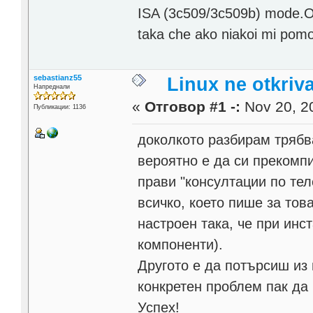
ISA (3c509/3c509b) mode.Ot
taka che ako niakoi mi po
sebastianz55
Linux ne otkriv
Напреднали
«
Отговор #1 -:
Nov 20, 20
Публикации: 1136
доколкото разбирам трябв
вероятно е да си прекомп
прави "консултации по тел
всичко, което пише за това
настроен така, че при инс
компоненти).
Другото е да потърсиш из 
конкретен проблем пак да
Успех!