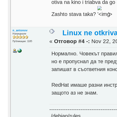
otiva na kino i triabva da go
Zashto stava taka?
'>
n_antonov
Linux ne otkriv
Напреднали
«
Отговор #4 -:
Nov 22, 20
Публикации: 1185
Нормално. Човекът правилн
но е пропуснал да те преду
запишат в съответния кон
RedHat имаше разни инстру
защото аз не знам.
------------------------------------
./debian/rules