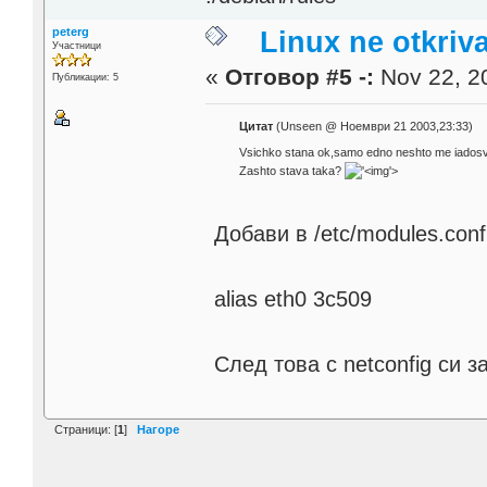
peterg
Linux ne otkriv
Участници
«
Отговор #5 -:
Nov 22, 20
Публикации: 5
Цитат
(Unseen @ Ноември 21 2003,23:33)
Vsichko stana ok,samo edno neshto me iadosva i 
Zashto stava taka?
'>
Добави в /etc/modules.con
alias eth0 3c509
След това с netconfig си 
Страници: [
1
]
Нагоре