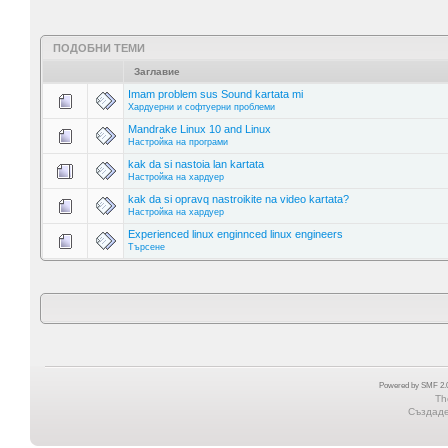
ПОДОБНИ ТЕМИ
Заглавие
Imam problem sus Sound kartata mi
Хардуерни и софтуерни проблеми
Mandrake Linux 10 and Linux
Настройка на програми
kak da si nastoia lan kartata
Настройка на хардуер
kak da si opravq nastroikite na video kartata?
Настройка на хардуер
Experienced linux enginnced linux engineers
Търсене
Powered by SMF 2.0
Th
Създаден