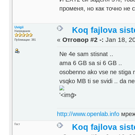
променя, но как точно не 
Uvigii
Koq fajlova sis
Напреднали
«
Отговор #2 -:
Jan 18, 20
Публикации: 381
Ne 4e sam stisnat ..
ama 6 GB sa si 6 GB ..
osobenno ako vse ne stiga 
vsqko MB ti se svidi .. da n
'>
http://www.openlab.info
мреж
Гост
Koq fajlova sis