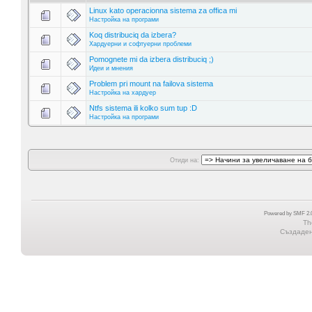
Linux kato operacionna sistema za offica mi
Настройка на програми
Koq distribuciq da izbera?
Хардуерни и софтуерни проблеми
Pomognete mi da izbera distribuciq ;)
Идеи и мнения
Problem pri mount na failova sistema
Настройка на хардуер
Ntfs sistema ili kolko sum tup :D
Настройка на програми
Отиди на:
Powered by SMF 2.0
Th
Създадена