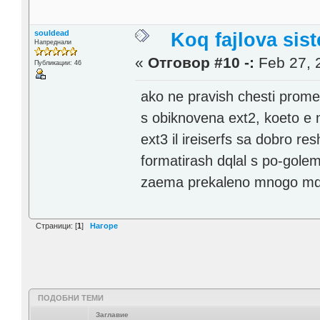
souldead
Koq fajlova sis
Напреднали
«
Отговор #10 -:
Feb 27, 
Публикации: 46
ako ne pravish chesti promen
s obiknovena ext2, koeto e n
ext3 il ireiserfs sa dobro r
formatirash dqlal s po-golemi
zaema prekaleno mnogo mqst
Страници: [
1
]
Нагоре
ПОДОБНИ ТЕМИ
Заглавие