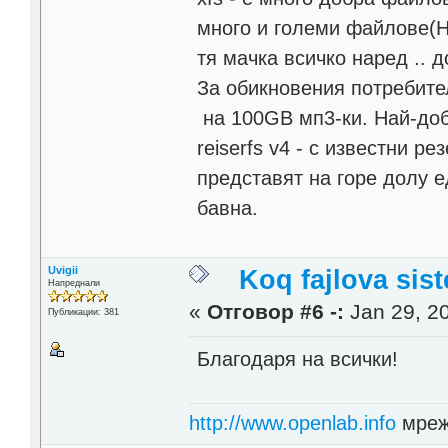
много и големи файлове(Н
тя мачка всичко наред .. до
За обикновения потребител
на 100GB мп3-ки. Най-доб
reiserfs v4 - с известни 
представят на горе долу ед
бавна.
Uvigii
Koq fajlova sis
Напреднали
«
Отговор #6 -:
Jan 29, 20
Публикации: 381
Благодаря на всички!
http://www.openlab.info
мреж