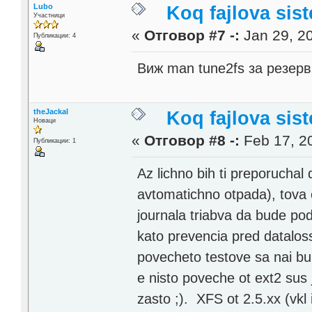
Lubo
Koq fajlova sis
Участници
«
Отговор #7 -:
Jan 29, 20
Публикации: 4
Виж man tune2fs за резер
theJackal
Koq fajlova sis
Новаци
«
Отговор #8 -:
Feb 17, 20
Публикации: 1
Az lichno bih ti preporuchal
avtomatichno otpada), tova
journala triabva da bude po
kato prevencia pred dataloss
povecheto testove sa nai bur
e nisto poveche ot ext2 sus 
zasto ;). XFS ot 2.5.xx (vkl 