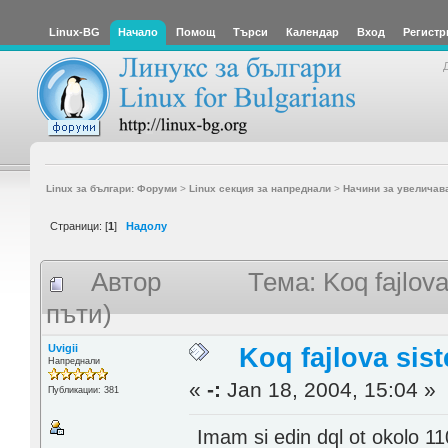
Linux-BG
Начало
Помощ
Търси
Календар
Вход
Регистр
Linux за българи: Форуми
>
Linux секция за напреднали
>
Начини за увеличав
Страници: [
1
]
Надолу
Автор
Тема: Koq fajlov
пъти)
Uvigii
Koq fajlova sis
Напреднали
«
-:
Jan 18, 2004, 15:04 »
Публикации: 381
Imam si edin dql ot okolo 1