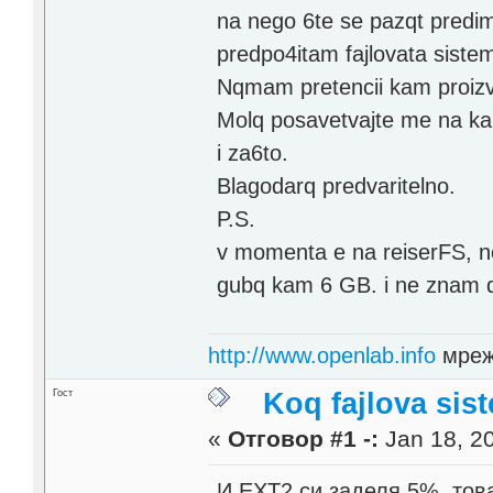
na nego 6te se pazqt pred
predpo4itam fajlovata sistem
Nqmam pretencii kam proizvo
Molq posavetvajte me na ka
i za6to.
Blagodarq predvaritelno.
P.S.
v momenta e na reiserFS, no
gubq kam 6 GB. i ne znam d
http://www.openlab.info
мреж
Гост
Koq fajlova sis
«
Отговор #1 -:
Jan 18, 20
И ЕХТ2 си заделя 5%, тов