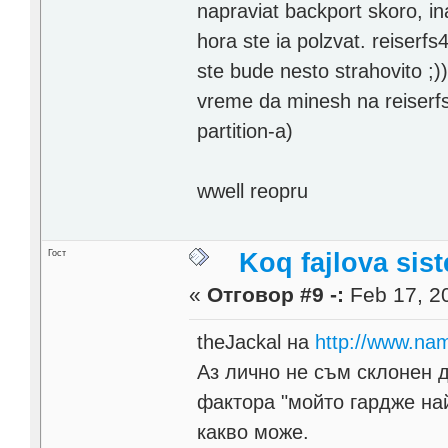
napraviat backport skoro, 
hora ste ia polzvat. reiserf
ste bude nesto strahovito ;)) 
vreme da minesh na reiserfs
partition-a)
wwell reopru
Гост
Koq fajlova sis
«
Отговор #9 -:
Feb 17, 20
theJackal на
http://www.na
Аз лично не съм склонен 
фактора "мойто гардже най
какво може.