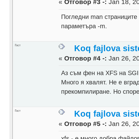
«
Отговор #3 -:
Jan 18, 20
Погледни man страниците н
параметъра -m.
Гост
Koq fajlova sis
«
Отговор #4 -:
Jan 26, 20
Аз съм фен на XFS на SG
Много я хвалят. Не е вград
прекомпилиране. Но според
Гост
Koq fajlova sis
«
Отговор #5 -:
Jan 26, 20
xfs - е много добра файло