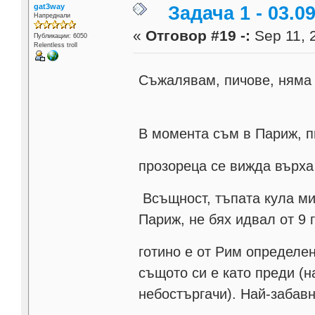
gat3way
Задача 1 - 03.09
Напреднали
«
Отговор #19 -:
Sep 11, 
Публикации: 6050
Relentless troll
Съжалявам, пичове, няма 
В момента съм в Париж, п
прозореца се вижда върх
Всъщност, тъпата кула ми
Париж, не бях идвал от 9 
готино е от Рим определе
същото си е като преди (н
небостъргачи). Най-забав