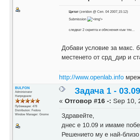
Цитат
(zeridon @ Сеп. 04 2007,15:12)
Submission
'>
следват 2 скрипта и обяснения към тях...
Добави условие за макс. 
местенето от срд_дир и ст
http://www.openlab.info
мреж
BULFON
Задача 1 - 03.09
Administrator
Напреднали
«
Отговор #16 -:
Sep 10, 
Публикации: 478
Distribution: Fedora
Здравейте,
Window Manager: Gnome
днес е 10.09 и имаме побе
Решението му е най-близо