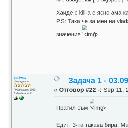
Хаиде с kill-a е ясно ама
P.S: Така че за мен на vl
значение
'>
gat3way
Задача 1 - 03.09
Напреднали
«
Отговор #22 -:
Sep 11, 
Публикации: 6050
Relentless troll
Пратил съм
'>
Едит: 3-та такава бира. М