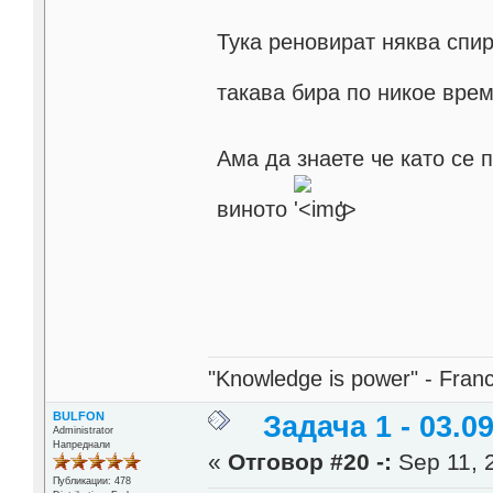
Тука реновират няква спир
такава бира по никое вре
Ама да знаете че като се 
виното
'>
"Knowledge is power" - Fran
BULFON
Задача 1 - 03.09
Administrator
Напреднали
«
Отговор #20 -:
Sep 11, 
Публикации: 478