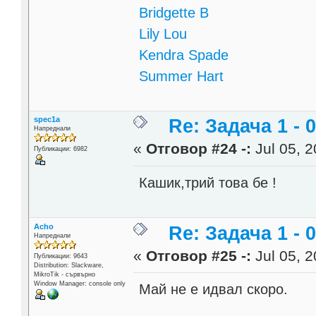
Bridgette B
Lily Lou
Kendra Spade
Summer Hart
spec1a
Re: Задача 1 - 0
Напреднали
«
Отговор #24 -:
Jul 05, 2
Публикации: 6982
Кашик,трий това бе !
Acho
Re: Задача 1 - 0
Напреднали
«
Отговор #25 -:
Jul 05, 2
Публикации: 9643
Distribution: Slackware,
MikroTik - сървърно
Window Manager: console only
Май не е идвал скоро.