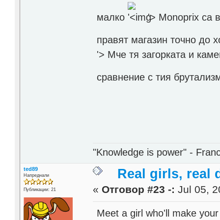
малко
'>
Monoprix са в
правят магазин точно до х
'>
Мче тя загорката и каме
сравнение с тия брутали
"Knowledge is power" - Fran
ted89
Real girls, real 
Напреднали
«
Отговор #23 -:
Jul 05, 2
Публикации: 21
Meet a girl who'll make your 