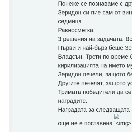
Понеже се познаваме с дру
Зеридон си пие сам от вин
седмица.
Равносметка:
3 решения на задачата. Вс
Първи и най-бърз беше Зе
Владсън. Трети по време б
кирилизацията на името му
Зеридон печели, защото б
Другите печелят, защото у
Тримата победители да се
наградите.
Наградата за следващата с
още не е поставена
'>