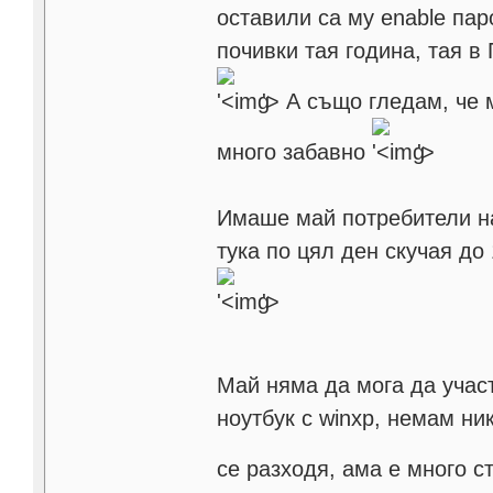
оставили са му enable пар
почивки тая година, тая в
'>
А също гледам, че м
много забавно
'>
Имаше май потребители на
тука по цял ден скучая до
'>
Май няма да мога да учас
ноутбук с winxp, немам н
се разходя, ама е много 