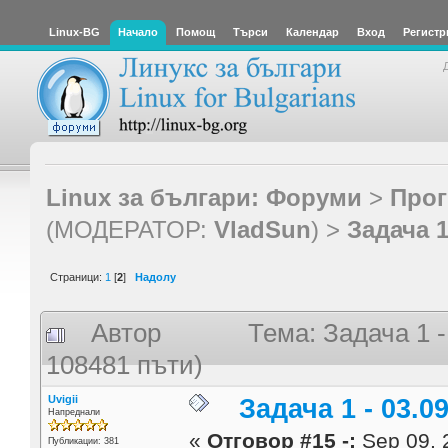
Linux-BG
Начало
Помощ
Търси
Календар
Вход
Регистр
Linux за българи: Форуми
>
Прог
(МОДЕРАТОР:
VladSun
) >
Задача 1 
Страници:
1
[
2
]
Надолу
Автор
Тема: Задача 1 -
108481 пъти)
Uvigii
Задача 1 - 03.09
Напреднали
«
Отговор #15 -:
Sep 09, 
Публикации: 381