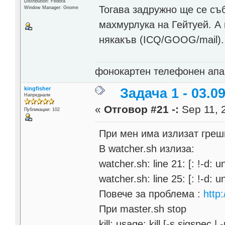
Distribution: Fedora
Тогава задружно ще се съ
Window Manager: Gnome
махмурлука на Гейтуей. А
някакъв (ICQ/GOOG/mail).
фонокартен телефонен апа
kingfisher
Задача 1 - 03.09
Напреднали
«
Отговор #21 -:
Sep 11, 
Публикации: 102
При мен има излизат грешк
В watcher.sh излиза:
watcher.sh: line 21: [: !-d:
watcher.sh: line 25: [: !-d:
Повече за проблема :
http
При master.sh stop
kill: usage: kill [-s sigspec | 