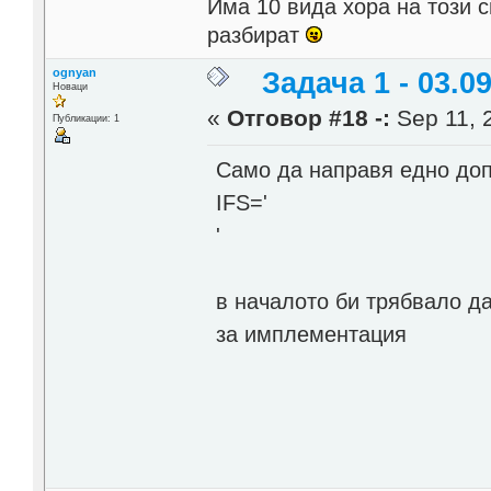
Има 10 вида хора на този с
разбират
ognyan
Задача 1 - 03.09
Новаци
«
Отговор #18 -:
Sep 11, 
Публикации: 1
Само да направя едно доп
IFS='
'
в началото би трябвало д
за имплементация