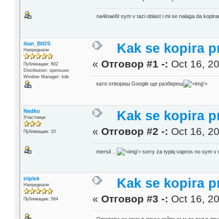
na4inae6t sym v tazi oblast i mi se nalaga da kopi
ilian_BIOS
Kak se kopira p
Напреднали
«
Отговор #1 -:
Oct 16, 20
Публикации: 602
Distribution: opensuse
Window Manager: kde
като отвориш Google ще разбереш
'>
Nedko
Kak se kopira p
Участници
«
Отговор #2 -:
Oct 16, 20
Публикации: 10
mersiI ..
'>
sorry za typiq vapros no sym v 
triplek
Kak se kopira p
Напреднали
«
Отговор #3 -:
Oct 16, 20
Публикации: 564
Отговора се крие в линка който съм ти дал в др