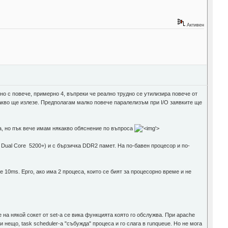
Активен
рно с повече, примерно 4, въпреки че реално трудно се утилизира повече от
какво ще излезе. Предполагам малко повече паралелизъм при I/O заявките ще
ха, но пък вече имам някакво обяснение по въпроса
'>
Dual Core 5200+) и с бързичка DDR2 памет. На по-бавен процесор и по-
не 10ms. Ерго, ако има 2 процеса, които се бият за процесорно време и не
е на някой сокет от set-a се вика функцията която го обслужва. При apache
и нещо, task scheduler-a "събужда" процеса и го слага в runqueue. Но не мога