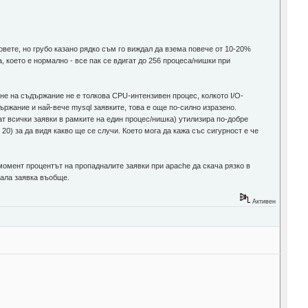
вете, но грубо казано рядко съм го виждал да взема повече от 10-20%
, което е нормално - все пак се вдигат до 256 процеса/нишки при
ане на съдържание не е толкова CPU-интензивен процес, колкото I/O-
ържание и най-вече mysql заявките, това е още по-силно изразено.
ат всички заявки в рамките на един процес/нишка) утилизира по-добре
 20) за да видя какво ще се случи. Което мога да кажа със сигурност е че
момент процентът на пропадналите заявки при apache да скача рязко в
нала заявка въобще.
Активен