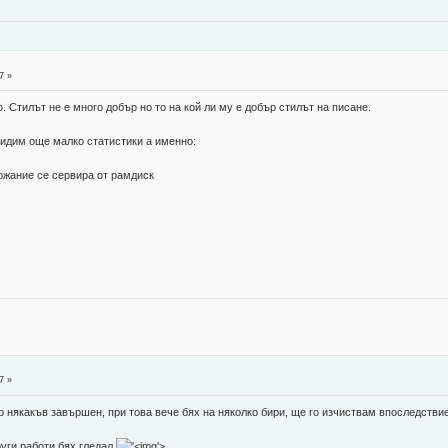
7 »
 Стилът не е много добър но то на кой ли му е добър стилът на писане.
видим още малко статистики а именно:
ржание се сервира от рамдиск
7 »
о някакъв завършен, при това вече бях на няколко бири, ще го изчиствам впоследствие
руги работи бях гледал
'>