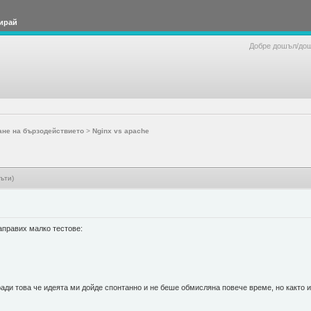
ирай
Добре дошъл/до
ане на бързодействието
>
Nginx vs apache
ъти)
направих малко тестове:
ради това че идеята ми дойде спонтанно и не беше обмисляна повече време, но както и