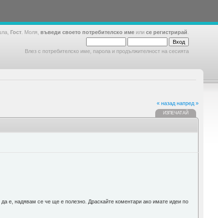
шла,
Гост
. Моля,
въведи своето потребителско име
или
се регистрирай
.
Влез с потребителско име, парола и продължителност на сесията
« назад
напред »
ИЗПЕЧАТАЙ
 да е, надявам се че ще е полезно. Драскайте коментари ако имате идеи по