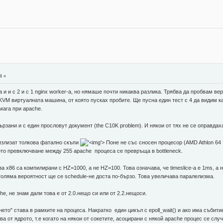
4 »
 и и с 2 и с 1 nginx worker-a, но нямаше почти никаква разлика. Трябва да пробвам ве
 KVM виртуалната машина, от която пусках пробите. Ще пусна един тест с 4 да видим 
мага при apache.
ързани и с един прословут документ (the C10K problem). И някои от тях не се оправда
 излизат толкова фатално скъпи
'>
Поне не със сносен процесор (AMD Athlon 64 
то превключване между 255 apache процеса се превръща в bottleneck.
за x86 са компилирани с HZ=1000, а не HZ=100. Това означава, че timeslice-a e 1ms, а 
 голяма вероятност ще се schedule-не доста по-бързо. Това увеличава паралелизма.
ache, не знам дали това е от 2.0.нещо си или от 2.2.нещоси.
нето" става в рамките на процеса. Накратко един цикъл с epoll_wait() и ако има събити
 от ядрото, т.е когато на някои от сокетите, асоцирани с някой apache процес се случ