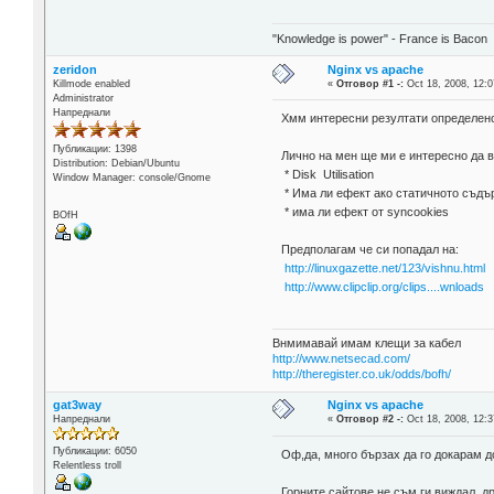
"Knowledge is power" - France is Bacon
zeridon
Nginx vs apache
Killmode enabled
«
Отговор #1 -:
Oct 18, 2008, 12:0
Administrator
Напреднали
Хмм интересни резултати определено.
Публикации: 1398
Лично на мен ще ми е интересно да 
Distribution: Debian/Ubuntu
* Disk Utilisation
Window Manager: console/Gnome
* Има ли ефект ако статичното съдъ
* има ли ефект от syncookies
BOfH
Предполагам че си попадал на:
http://linuxgazette.net/123/vishnu.html
http://www.clipclip.org/clips....wnloads
Внмимавай имам клещи за кабел
http://www.netsecad.com/
http://theregister.co.uk/odds/bofh/
gat3way
Nginx vs apache
Напреднали
«
Отговор #2 -:
Oct 18, 2008, 12:3
Публикации: 6050
Оф,да, много бързах да го докарам д
Relentless troll
Горните сайтове не съм ги виждал, д