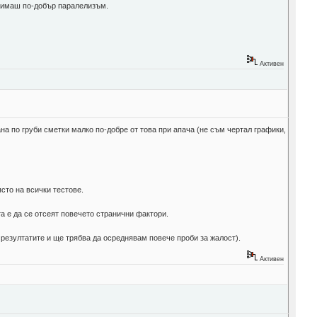
но имаш по-добър паралелизъм.
Активен
на по груби сметки малко по-добре от това при апача (не съм чертал графики,
ясто на всички тестове.
та е да се отсеят повечето странични фактори.
 резултатите и ще трябва да осреднявам повече проби за жалост).
Активен