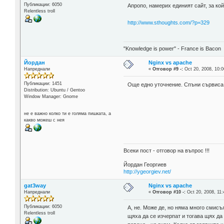
Публикации: 6050
Апропо, намерих единият сайт, за кой
Relentless troll
http://www.sthoughts.com/?p=329
"Knowledge is power" - France is Bacon
Йордан
Nginx vs apache
Напреднали
«
Отговор #9 -:
Oct 20, 2008, 10:0
Публикации: 1451
Още едно уточнение. Спъни сървиса 
Distribution: Ubuntu / Gentoo
Window Manager: Gnome
не е важно колко ти е голяма пишката, а
какво можеш с нея
Всеки пост - отговор на въпрос !!!
Йордан Георгиев
http://ygeorgiev.net/
gat3way
Nginx vs apache
Напреднали
«
Отговор #10 -:
Oct 20, 2008, 11:
Публикации: 6050
А, не. Може де, но няма много смисъ
Relentless troll
щяха да се изчерпат и тогава щях да