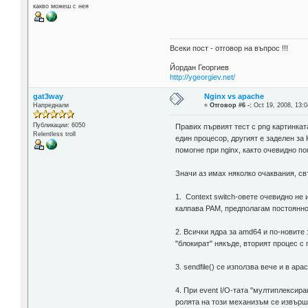
какво можеш с нея
Всеки пост - отговор на въпрос !!!
Йордан Георгиев
http://ygeorgiev.net/
gat3way
Nginx vs apache
Напреднали
«
Отговор #6 -:
Oct 19, 2008, 13:0
Публикации: 6050
Правих първият тест с png картинката
Relentless troll
един процесор, другият е заделен за
помогне при nginx, както очевидно по
Значи аз имах няколко очаквания, св
1. Context switch-овете очевидно не
калпава РАМ, предполагам постоянно
2. Всички ядра за amd64 и по-новите 
"блокират" някъде, вторият процес с
3. sendfile() се използва вече и в ap
4. При event I/O-тата "мултиплексира
ролята на този механизъм се извършва