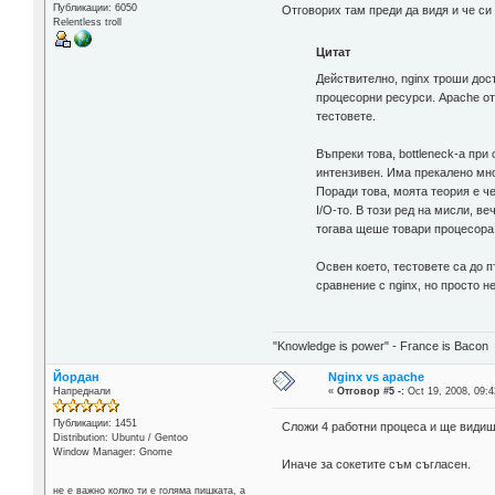
Публикации: 6050
Отговорих там преди да видя и че си
Relentless troll
Цитат
Действително, nginx троши дос
процесорни ресурси. Apache от 
тестовете.
Въпреки това, bottleneck-а при
интензивен. Има прекалено мно
Поради това, моята теория е ч
I/O-то. В този ред на мисли, в
тогава щеше товари процесора
Освен което, тестовете са до 
сравнение с nginx, но просто н
"Knowledge is power" - France is Bacon
Йордан
Nginx vs apache
Напреднали
«
Отговор #5 -:
Oct 19, 2008, 09:4
Публикации: 1451
Сложи 4 работни процеса и ще видиш
Distribution: Ubuntu / Gentoo
Window Manager: Gnome
Иначе за сокетите съм съгласен.
не е важно колко ти е голяма пишката, а