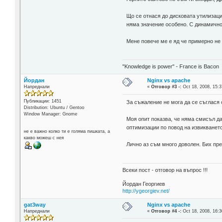
Що се отнася до дисковата утилизаци
няма значение особено. С динамично
Мене повече ме е яд че примерно не 
"Knowledge is power" - France is Bacon
Йордан
Nginx vs apache
Напреднали
«
Отговор #3 -:
Oct 18, 2008, 15:3
Публикации: 1451
За съжаление не мога да се съглася 
Distribution: Ubuntu / Gentoo
Window Manager: Gnome
Моя опит показва, че няма смисъл да
оптимизации по повод на извикванет
не е важно колко ти е голяма пишката, а
какво можеш с нея
Лично аз съм много доволен. Бих пре
Всеки пост - отговор на въпрос !!!
Йордан Георгиев
http://ygeorgiev.net/
gat3way
Nginx vs apache
Напреднали
«
Отговор #4 -:
Oct 18, 2008, 16:3