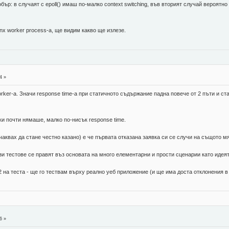
обър: в случаят с epoll() имаш по-малко context switching, във вторият случай вероят
ginx worker process-a, ще видим какво ще излезе.
4 »
ker-a. Значи response time-a при статичното съдържание падна повече от 2 пъти и ста
и почти нямаше, малко по-нисък response time.
чаквах да стане честно казано) е че първата отказана заявка си се случи на същото м
ези тестове се правят въз основата на много елементарни и прости сценарии като идея
 на теста - ще го тествам върху реално уеб приложение (и ще има доста отклонения в
6 »