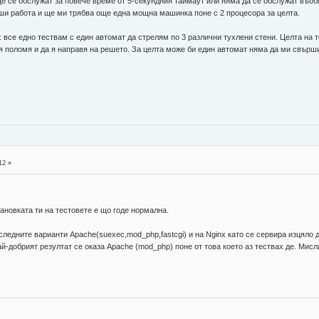
 ще се обслужат за повече време от 5-секундния таймаут или няма да се обслужат въо
ши работа и ще ми трябва още една мощна машинка поне с 2 процесора за целта.
: все едно тествам с един автомат да стрелям по 3 различни тухлени стени. Целта на т
а я поломя и да я направя на решето. За целта може би един автомат няма да ми свърш
12 »
тановката ти на тестовете е що годе нормална.
ледните варианти Apache(suexec,mod_php,fastcgi) и на Nginx като се сервира изцяло
добрият резултат се оказа Apache (mod_php) поне от това което аз тествах де. Мисля 