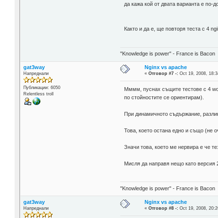
да кажа кой от двата варианта е по-д
Както и да е, ще повторя теста с 4 n
"Knowledge is power" - France is Bacon
gat3way
Nginx vs apache
Напреднали
«
Отговор #7 -:
Oct 19, 2008, 18:3
Публикации: 6050
Мммм, пуснах същите тестове с 4 wor
Relentless troll
по стойностите се ориентирам).
При динамичното съдържание, разлик
Това, което остана едно и също (не о
Значи това, което ме нервира е че т
Мисля да направя нещо като версия 2
"Knowledge is power" - France is Bacon
gat3way
Nginx vs apache
Напреднали
«
Отговор #8 -:
Oct 19, 2008, 20:2