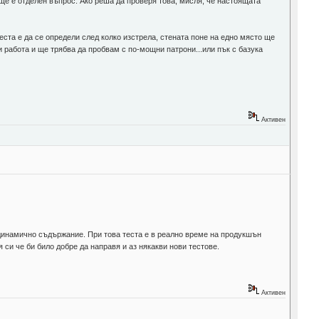
бще е отделен въпрос. Ако реша да проверя това, мисля, че настоящата
еста е да се определи след колко изстрела, стената поне на едно място ще
и работа и ще трябва да пробвам с по-мощни патрони...или пък с базука
Активен
 динамично съдържание. При това теста е в реално време на продукшън
си че би било добре да направя и аз някакви нови тестове.
Активен