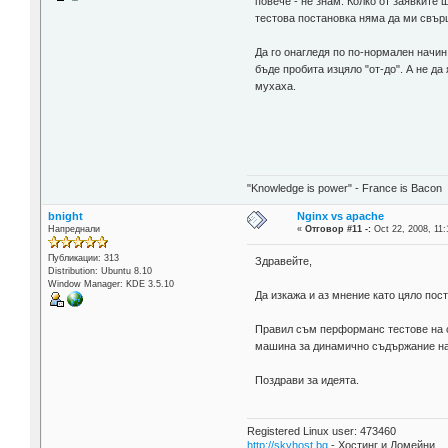
повече - не знам. Колко от заявките
тестова постановка няма да ми свър
Да го онагледя по по-нормален начин
бъде пробита изцяло "от-до". А не д
мухаха.
"Knowledge is power" - France is Bacon
bnight
Nginx vs apache
Напреднали
«
Отговор #11 -:
Oct 22, 2008, 11:
Публикации: 313
Здравейте,
Distribution: Ubuntu 8.10
Window Manager: KDE 3.5.10
Да изкажа и аз мнение като цяло пос
Правил съм перформанс тестове на с
машина за динамично съдържание най-
Поздрави за идеята.
Registered Linux user: 473460
http://skyhost.bg
- Хостинг и Домейни