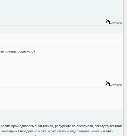
Активен
май правиш обратното?
Активен
по-голям брой едновременни такива, ресурсите на системата, откъдето тествам
 конекции? Определено може, може би поне още толкова, може и в пъти