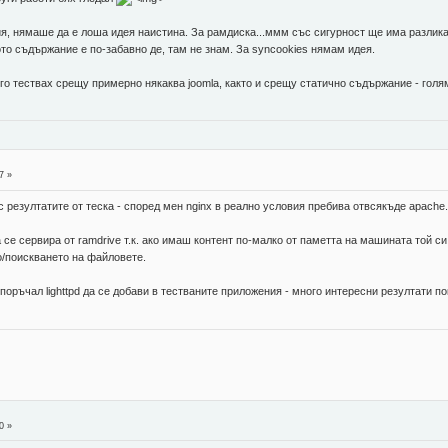
я, нямаше да е лоша идея наистина. За рамдиска...ммм със сигурност ще има разлика
то съдържание е по-забавно де, там не знам. За syncookies нямам идея.
го тествах срещу примерно някаква joomla, както и срещу статично съдържание - голям
7 »
с резултатите от теска - според мен nginx в реално условия пребива отвсякъде apache
 се сервира от ramdrive т.к. ако имаш контент по-малко от паметта на машината той с
о/поискването на файловете.
поръчал lighttpd да се добави в тестваните приложения - много интересни резултати п
0 »