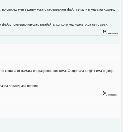
, но според мен веднъж когато сервираният файл се качи в кеша на ядрото,
 файл, примерно няколко гигабайта, колкото кеширането да не го лови.
Активен
.
и се кешира от самата операционна система. Също така в nginx има редица
оказва последната версия
Активен