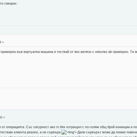
то говорих:
6 »
примерно във виртуална машина и тествай от яко желязо с няколко ab примерно. Ти 
42 »
л от операцията. Със сигурност ако го бях изтрещял с по-голям общ брой конекции и 
 тествам клиента реално, а не сървъра
'>
Дали сървърът може да поеме повече