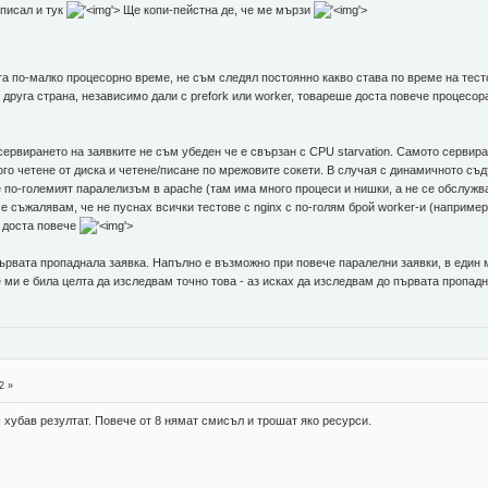
 писал и тук
'>
Ще копи-пейстна де, че ме мързи
'>
та по-малко процесорно време, не съм следял постоянно какво става по време на тесто
друга страна, независимо дали с prefork или worker, товареше доста повече процесора
 сервирането на заявките не съм убеден че е свързан с CPU starvation. Самото сервир
го четене от диска и четене/писане по мрежовите сокети. В случая с динамичното съд
е по-големият паралелизъм в apache (там има много процеси и нишки, а не се обслужв
ече съжалявам, че не пуснах всички тестове с nginx с по-голям брой worker-и (например
 доста повече
'>
първата пропаднала заявка. Напълно е възможно при повече паралелни заявки, в един 
е ми е била целта да изследвам точно това - аз исках да изследвам до първата пропад
2 »
 хубав резултат. Повече от 8 нямат смисъл и трошат яко ресурси.