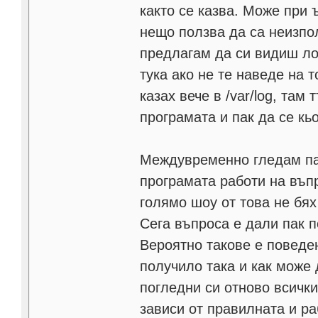
както се казва. Може при 
нещо ползва да са неизпо
предлагам да си видиш лог
тука ако не те наведе на 
казах вече в /var/log, та
програмата и пак да се кь
Междувременно гледам пак
програмата работи на въпр
голямо шоу от това не бях
Сега въпроса е дали пак п
Вероятно такове е поведе
получило така и как може 
погледни си отново всички
зависи от правилната и ра