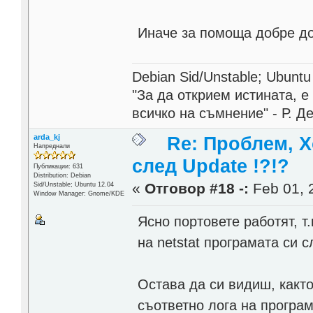
Иначе за помоща добре до
Debian Sid/Unstable; Ubuntu
"За да открием истината, 
всичко на съмнение" - Р. Д
arda_kj
Re: Проблем, Х
Напреднали
след Update !?!?
Публикации: 631
Distribution: Debian
«
Отговор #18 -:
Feb 01, 
Sid/Unstable; Ubuntu 12.04
Window Manager: Gnome/KDE
Ясно портовете работят, т
на netstat програмата си с
Остава да си видиш, както
съответно лога на програм