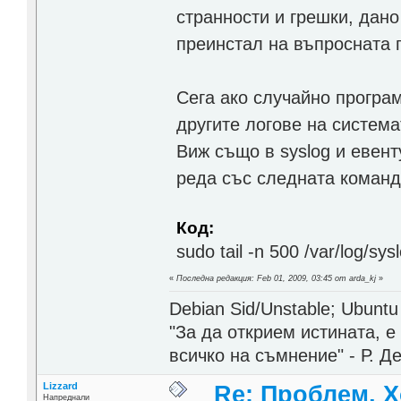
странности и грешки, дано
преинстал на въпросната 
Сега ако случайно програм
другите логове на система
Виж също в syslog и евент
реда със следната команд
Код:
sudo tail -n 500 /var/log/sys
«
Последна редакция: Feb 01, 2009, 03:45 от arda_kj
»
Debian Sid/Unstable; Ubuntu
"За да открием истината, 
всичко на съмнение" - Р. Д
Lizzard
Re: Проблем, Х
Напреднали