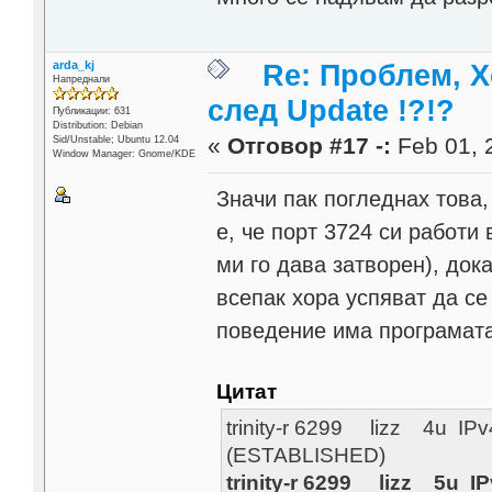
arda_kj
Re: Проблем, Х
Напреднали
след Update !?!?
Публикации: 631
Distribution: Debian
«
Отговор #17 -:
Feb 01, 
Sid/Unstable; Ubuntu 12.04
Window Manager: Gnome/KDE
Значи пак погледнах това,
е, че порт 3724 си работи
ми го дава затворен), док
всепак хора успяват да се
поведение има програмата t
Цитат
trinity-r 6299 lizz 4u I
(ESTABLISHED)
trinity-r 6299 lizz 5u 