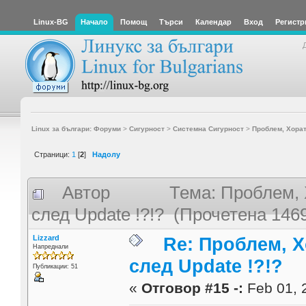
Linux-BG
Начало
Помощ
Търси
Календар
Вход
Регистр
Linux за българи: Форуми
>
Сигурност
>
Системна Сигурност
>
Проблем, Хорат
Страници:
1
[
2
]
Надолу
Автор
Тема: Проблем, 
след Update !?!? (Прочетена 146
Lizzard
Re: Проблем, Х
Напреднали
след Update !?!?
Публикации: 51
«
Отговор #15 -:
Feb 01, 