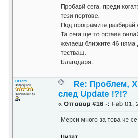
Пробавй сега, преди когат
тези портове.
Под програмите разбирай 
Та сега ще то оставя онла
желаеш близките 46 няма д
тестваш.
Благодаря.
Lizzard
Re: Проблем, Х
Напреднали
след Update !?!?
Публикации: 51
«
Отговор #16 -:
Feb 01, 
Мерси много за това че с
Цитат